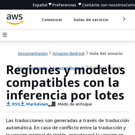
Español
Preferencias
Contacte con nosotros
Come
Comenzar
Guías de servicio
Herrami
Documentación
Amazon Bedrock
Guía del usuario
Regiones y modelos
Documentación
Amazon Bedrock
Guía del usuario
compatibles con la
inferencia por lotes
RSS
Markdown
Modo de enfoque
Las traducciones son generadas a través de traducción
automática. En caso de conflicto entre la traducción y
la version original de inglés, prevalecerá la version en