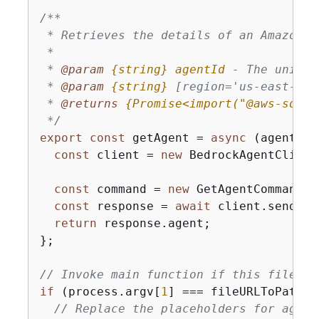
/**

 * Retrieves the details of an Amazon B
 *

 * 
@param 
{
string}
agentId
 - The unique
 * 
@param 
{
string}
[region='us-east-1']
 * 
@returns 
{
Promise<import("@aws-sdk/c
 */
export
const
 getAgent = 
async
 (agentId,
const
 client = 
new
 BedrockAgentClient
const
 command = 
new
 GetAgentCommand(
{
const
 response = 
await
 client.send(co
return
 response.agent;

};

// Invoke main function if this file wa
if
 (process.argv[
1
] === fileURLToPath(
i
// Replace the placeholders for agent