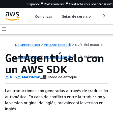
Español
Preferencias
Contacte con nosotros
Come
Comenzar
Guías de servicio
Herrami
Documentación
Amazon Bedrock
Guía del usuario
Úselo con
GetAgent
Documentación
Amazon Bedrock
Guía del usuario
un AWS SDK
RSS
Markdown
Modo de enfoque
Las traducciones son generadas a través de traducción
automática. En caso de conflicto entre la traducción y
la version original de inglés, prevalecerá la version en
inglés.