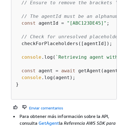
// Ensure to remove the brackets '[]'
// The agentId must be an alphanumeri
const
 agentId = 
"[ABC123DE45]"
;

// Check for unresolved placeholders 
  checkForPlaceholders([agentId]);

console
.log(
`Retrieving agent with ID
const
 agent = 
await
 getAgent(agentId);
console
.log(agent);

}

Enviar comentarios
Para obtener más información sobre la API,
consulta
GetAgent
la
Referencia AWS SDK para