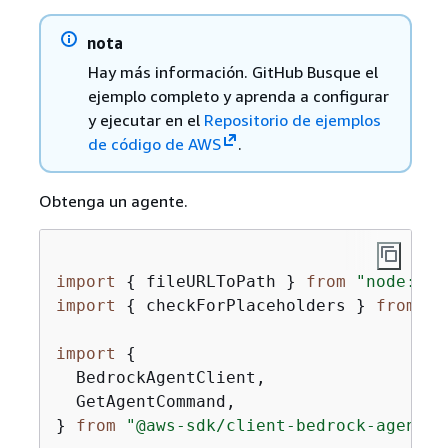
nota
Hay más información. GitHub Busque el
ejemplo completo y aprenda a configurar
y ejecutar en el
Repositorio de ejemplos
de código de AWS
.
Obtenga un agente.
import
{
 fileURLToPath } 
from
"node:url
import
{
 checkForPlaceholders } 
from
".
import
{
  BedrockAgentClient,

  GetAgentCommand,

} 
from
"@aws-sdk/client-bedrock-agent"
;
