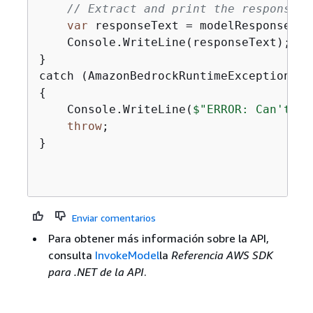
// Extract and print the response t
var
 responseText = modelResponse[
"t
    Console.WriteLine(responseText);

}

{
    Console.WriteLine(
$"ERROR: Can't in
throw
;

}

Enviar comentarios
Para obtener más información sobre la API,
consulta
InvokeModel
la
Referencia AWS SDK
para .NET de la API
.