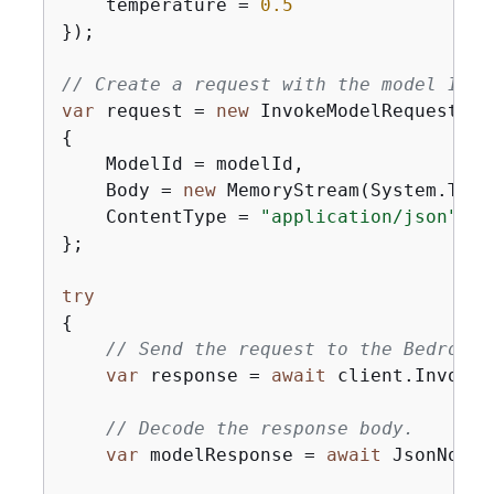
    temperature = 
0.5
});

// Create a request with the model ID a
var
 request = 
new
{
    ModelId = modelId,

    Body = 
new
 MemoryStream(System.Text
    ContentType = 
"application/json"
};

try
{
// Send the request to the Bedrock 
var
 response = 
await
 client.InvokeM
// Decode the response body.
var
 modelResponse = 
await
 JsonNode.