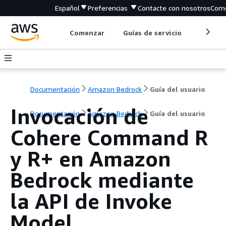
Español
Preferencias
Contacte con nosotros
Come
Comenzar
Guías de servicio
Herrami
Documentación
Amazon Bedrock
Guía del usuario
Invocación de
Documentación
Amazon Bedrock
Guía del usuario
Cohere Command R
y R+ en Amazon
Bedrock mediante
la API de Invoke
Model