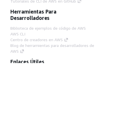
Tutoriales de CLI de AWS en GitHub
Herramientas Para
Desarrolladores
Biblioteca de ejemplos de código de AWS
AWS CLI
Centro de creadores en AWS
Blog de herramientas para desarrolladores de
AWS
Enlaces Útiles
Descarga del servidor MCP de documentación
de AWS
Inicio de sesión en la consola de AWS
AWS re:Post
Privacidad
Términos del sitio
Preferencias de
cookies
© 2026, Amazon Web Services, Inc o
sus afiliados. Todos los derechos reservados.
Español