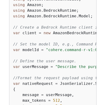
using
using
using
 Amazon.BedrockRuntime.Model;

// Create a Bedrock Runtime client in t
var
 client = 
new
 AmazonBedrockRuntimeCl
// Set the model ID, e.g., Command R.
var
 modelId = 
"cohere.command-r-v1:0"
;

// Define the user message.
var
 userMessage = 
"Describe the purpose
//Format the request payload using the 
var
 nativeRequest = JsonSerializer.Seri
{
    message = userMessage,

    max_tokens = 
512
,
