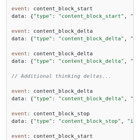
event
: content_block_start

data: 
{
"type"
: 
"content_block_start"
, 
"in
event
: content_block_delta

data: 
{
"type"
: 
"content_block_delta"
, 
"in
event
: content_block_delta

data: 
{
"type"
: 
"content_block_delta"
, 
"in
// Additional thinking deltas...
event
: content_block_delta

data: 
{
"type"
: 
"content_block_delta"
, 
"in
event
: content_block_stop

data: 
{
"type"
: 
"content_block_stop"
, 
"ind
event
: content_block_start
