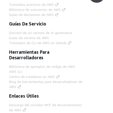
Tutoriales prácticos de AWS
Biblioteca de soluciones de AWS
Guías de decisiones de AWS
Guías De Servicio
Elección de un servicio de IA generativa
Guías de servicio de AWS
Tutoriales de CLI de AWS en GitHub
Herramientas Para
Desarrolladores
Biblioteca de ejemplos de código de AWS
AWS CLI
Centro de creadores en AWS
Blog de herramientas para desarrolladores de
AWS
Enlaces Útiles
Descarga del servidor MCP de documentación
de AWS