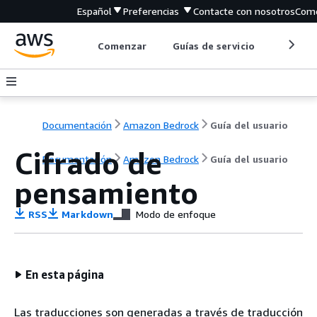
Español
Preferencias
Contacte con nosotros
Come
Comenzar
Guías de servicio
Herrami
Documentación
Amazon Bedrock
Guía del usuario
Cifrado de
Documentación
Amazon Bedrock
Guía del usuario
pensamiento
RSS
Markdown
Modo de enfoque
En esta página
Las traducciones son generadas a través de traducción