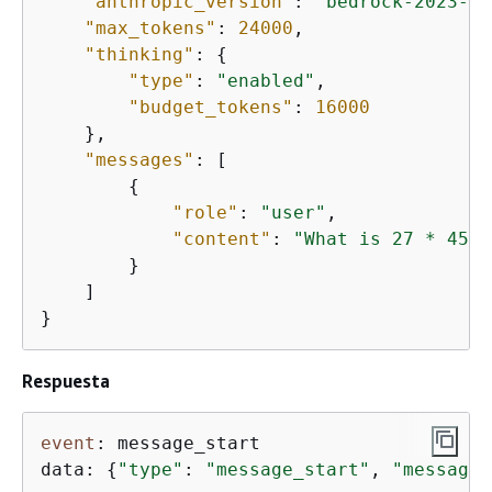
"anthropic_version"
: 
"bedrock-2023-05
"max_tokens"
: 
24000
,

"thinking"
: 
{
"type"
: 
"enabled"
,

"budget_tokens"
: 
16000
    },

"messages"
: [

{
"role"
: 
"user"
,

"content"
: 
"What is 27 * 453?
        }

    ]

}
Respuesta
event
: message_start

data: 
{
"type"
: 
"message_start"
, 
"message"