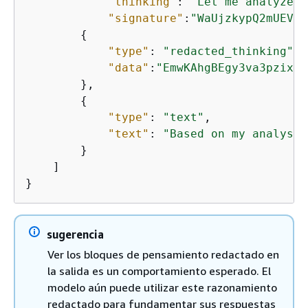
"thinking"
: 
"Let me analyze t
"signature"
:
"WaUjzkypQ2mUEVM3
{
"type"
: 
"redacted_thinking"
,

"data"
:
"EmwKAhgBEgy3va3pzix/L
        },

{
"type"
: 
"text"
,

"text"
: 
"Based on my analysis
        }

    ]

}
sugerencia
Ver los bloques de pensamiento redactado en
la salida es un comportamiento esperado. El
modelo aún puede utilizar este razonamiento
redactado para fundamentar sus respuestas