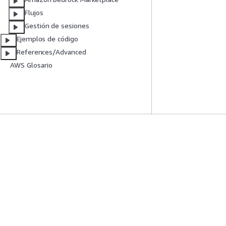
Flujos
Gestión de sesiones
Ejemplos de código
References/Advanced
AWS Glosario
Introducción
Guías De Serv
Tutoriales prácticos de AWS
Elección de un ser
Biblioteca de soluciones de AWS
Guías de servicio
Guías de decisiones de AWS
Tutoriales de CL