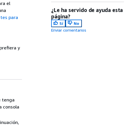
ra el
¿Le ha servido de ayuda esta
una
página?
tes para
Sí
No
Enviar comentarios
prefiera y
e tenga
a consola
tinuación,