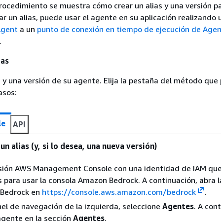
procedimiento se muestra cómo crear un alias y una versión pa
ar un alias, puede usar el agente en su aplicación realizando 
Agent
a un
punto de conexión en tiempo de ejecución de Agen
.
ias
s y una versión de su agente. Elija la pestaña del método que 
asos:
le
API
un alias (y, si lo desea, una nueva versión)
sesión AWS Management Console con una identidad de IAM qu
 para usar la consola Amazon Bedrock. A continuación, abra l
Bedrock en
https://console.aws.amazon.com/bedrock
.
nel de navegación de la izquierda, seleccione
Agentes
. A con
 agente en la sección
Agentes
.