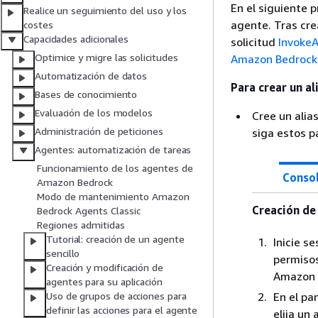
En el siguiente 
Realice un seguimiento del uso y los
agente. Tras cre
costes
Capacidades adicionales
solicitud
Invoke
Optimice y migre las solicitudes
Amazon Bedrock
Automatización de datos
Para crear un al
Bases de conocimiento
Evaluación de los modelos
Cree un alia
Administración de peticiones
siga estos p
Agentes: automatización de tareas
Funcionamiento de los agentes de
Conso
Amazon Bedrock
Modo de mantenimiento Amazon
Creación de 
Bedrock Agents Classic
Regiones admitidas
Tutorial: creación de un agente
Inicie 
sencillo
permisos
Creación y modificación de
Amazon 
agentes para su aplicación
En el pa
Uso de grupos de acciones para
definir las acciones para el agente
elija un