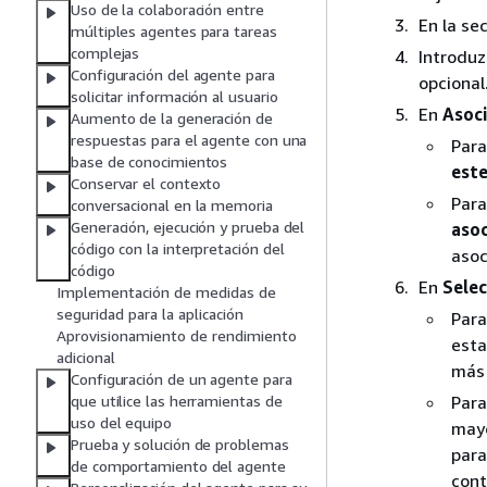
Uso de la colaboración entre
En la se
múltiples agentes para tareas
complejas
Introdu
Configuración del agente para
opcional
solicitar información al usuario
En
Asoci
Aumento de la generación de
respuestas para el agente con una
Para
base de conocimientos
este
Conservar el contexto
Para
conversacional en la memoria
Generación, ejecución y prueba del
asoc
código con la interpretación del
asoci
código
En
Selec
Implementación de medidas de
seguridad para la aplicación
Para
Aprovisionamiento de rendimiento
esta
adicional
más 
Configuración de un agente para
Para
que utilice las herramientas de
uso del equipo
mayo
Prueba y solución de problemas
para
de comportamiento del agente
cont