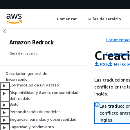
Comenzar
Guías de servicio
Documentaci
Amazon Bedrock
Creaci
Documentaci
Guía del usuario
RSS
Markdo
Descripción general de
Inicio rápido
Las traducciones
Los modelos de un vistazo
conflicto entre l
Disponibilidad y &amp; compatibilidad
inglés.
del modelo
Build
Las traduccio
Personalización de modelos
conflicto entre
Seguridad, barandas y observabilidad
inglés.
Capacidad y rendimiento