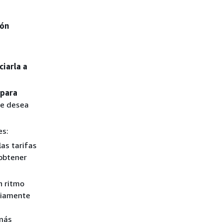
ión
ciarla a
 para
que desea
es:
las tarifas
 obtener
n ritmo
viamente
 más