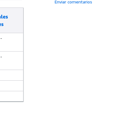
Enviar comentarios
ales
es
-
-