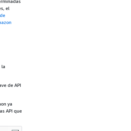
terminadas
s, el
 de
mazon
 la
ave de API
hon ya
las API que