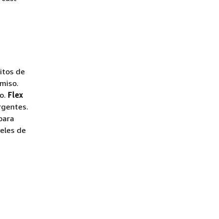
itos de
miso.
po.
Flex
rgentes.
para
veles de