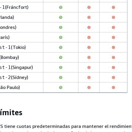
(Fráncfort)
-1
Irlanda)
Londres)
París)
(Tokio)
st-1
(Bombay)
(Singapur)
st-1
(Sídney)
st-2
São Paulo)
límites
S tiene cuotas predeterminadas para mantener el rendimien