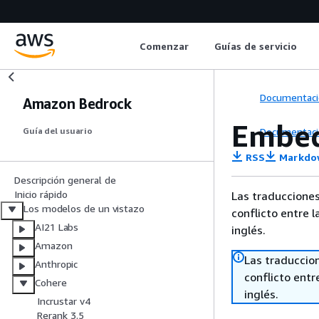
Comenzar
Guías de servicio
Documentaci
Amazon Bedrock
Embed
Documentaci
Guía del usuario
RSS
Markdo
Descripción general de
Inicio rápido
Las traducciones
Los modelos de un vistazo
conflicto entre l
AI21 Labs
inglés.
Amazon
Las traduccio
Anthropic
conflicto entre
Cohere
inglés.
Incrustar v4
Rerank 3.5