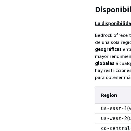
Disponibi
La disponibilid
Bedrock ofrece t
de una sola regi
geográficas
entr
mayor rendimient
globales
a cualq
hay restriccione
para obtener má
Region
(
us-east-1
(
us-west-2
ca-central