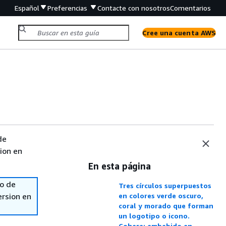
Español
Preferencias
Contacte con nosotros
Comentarios
Cree una cuenta AWS
de
sion en
En esta página
so de
Tres círculos superpuestos
ersion en
en colores verde oscuro,
coral y morado que forman
un logotipo o icono.
Cohere: embebido en