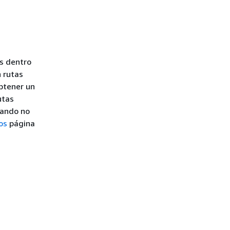
es dentro
n rutas
obtener un
utas
uando no
os
página