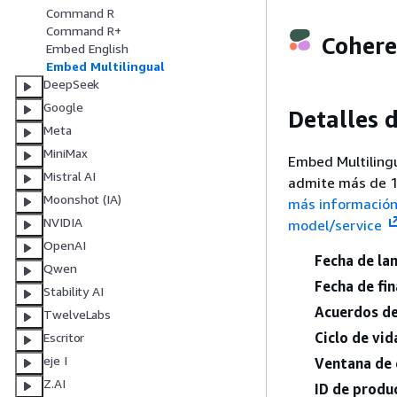
Command R
Command R+
Cohere
Embed English
Embed Multilingual
DeepSeek
Google
Detalles 
Meta
MiniMax
Embed Multilingu
Mistral AI
admite más de 10
Moonshot (IA)
más información 
NVIDIA
model/service
OpenAI
Fecha de la
Qwen
Fecha de fin
Stability AI
Acuerdos de 
TwelveLabs
Ciclo de vid
Escritor
eje I
Ventana de 
Z.AI
ID de produ