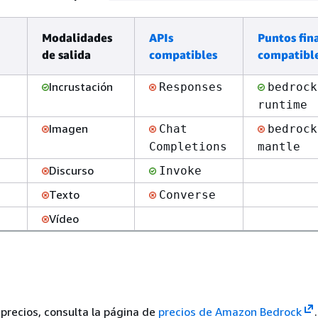
Modalidades
APIs
Puntos fin
de salida
compatibles
compatibl
Incrustación
Responses
bedrock
runtime
Imagen
Chat
bedrock
Completions
mantle
Discurso
Invoke
Texto
Converse
Vídeo
 precios, consulta la página de
precios de Amazon Bedrock
.