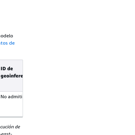
modelo
ntos de
ID de
ID de
geoinferencia
inferencia
global
No admitido
No
admitido
ecución de
-east-