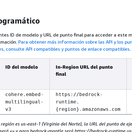
ogramático
ientes ID de modelo y URL de punto final para acceder a este 
amación.
Para obtener más información sobre las API y los pu
es, consulte
API compatibles y puntos de enlace compatibles
.
ID del modelo
In-Region URL del punto
final
cohere.embed-
https://bedrock-
multilingual-
runtime.
v3
{
region}.amazonaws.com
a región es us-east-1 (Virginia del Norte), la URL del punto de ej
será «» y para bedrock-mantle será https://bedrock-runtime.us