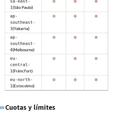
sa-east-
(São Paulo)
1
ap-
southeast-
(Yakarta)
3
ap-
southeast-
(Melbourne)
4
eu-
central-
(Fráncfort)
1
eu-north-
(Estocolmo)
1
Cuotas y límites