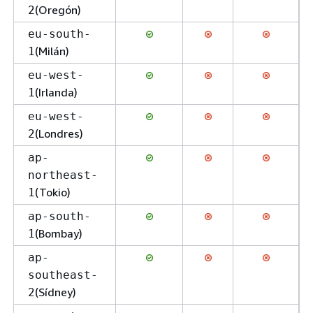
(Oregón)
2
eu-south-
(Milán)
1
eu-west-
(Irlanda)
1
eu-west-
(Londres)
2
ap-
northeast-
(Tokio)
1
ap-south-
(Bombay)
1
ap-
southeast-
(Sídney)
2