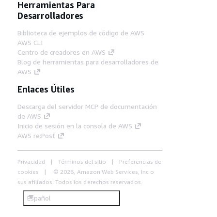
Herramientas Para
Desarrolladores
Biblioteca de ejemplos de código de AWS
AWS CLI
Centro de creadores en AWS
Blog de herramientas para desarrolladores de
AWS
Enlaces Útiles
Descarga del servidor MCP de documentación
de AWS
Inicio de sesión en la consola de AWS
AWS re:Post
Privacidad
Términos del sitio
Preferencias de
cookies
© 2026, Amazon Web Services, Inc o
sus afiliados. Todos los derechos reservados.
Español