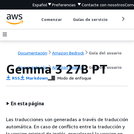
Español
Preferencias
Contacte con nosotros
Come
Comenzar
Guías de servicio
Herrami
Documentación
Amazon Bedrock
Guía del usuario
Gemma 3 27B PT
Documentación
Amazon Bedrock
Guía del usuario
RSS
Markdown
Modo de enfoque
En esta página
Las traducciones son generadas a través de traducción
automática. En caso de conflicto entre la traducción y
la version original de inglés, prevalecerá la version en