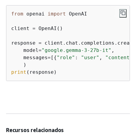
from
 openai 
import
 OpenAI

client = OpenAI()

response = client.chat.completions.create(
    model=
"google.gemma-3-27b-it"
,

    messages=[
{
"role"
: 
"user"
, 
"content"
:
print
(response)
Recursos relacionados