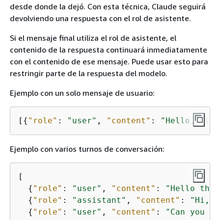
desde donde la dejó. Con esta técnica, Claude seguirá
devolviendo una respuesta con el rol de asistente.
Si el mensaje final utiliza el rol de asistente, el
contenido de la respuesta continuará inmediatamente
con el contenido de ese mensaje. Puede usar esto para
restringir parte de la respuesta del modelo.
Ejemplo con un solo mensaje de usuario:
[
{
"role"
: 
"user"
, 
"content"
: 
"Hello, Clau
Ejemplo con varios turnos de conversación:
[

{
"role"
: 
"user"
, 
"content"
: 
"Hello ther
{
"role"
: 
"assistant"
, 
"content"
: 
"Hi, I
{
"role"
: 
"user"
, 
"content"
: 
"Can you ex