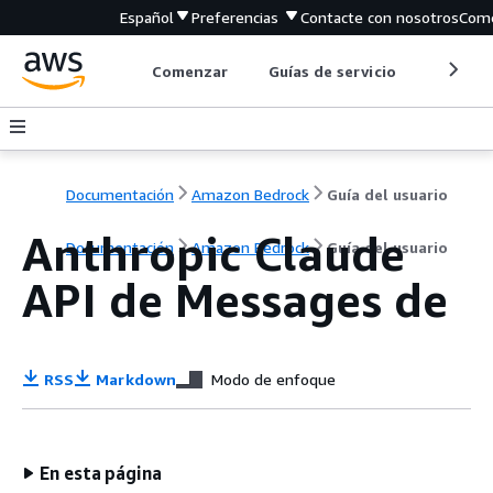
Español
Preferencias
Contacte con nosotros
Come
Comenzar
Guías de servicio
Herrami
Documentación
Amazon Bedrock
Guía del usuario
Anthropic Claude
Documentación
Amazon Bedrock
Guía del usuario
API de Messages de
RSS
Markdown
Modo de enfoque
En esta página