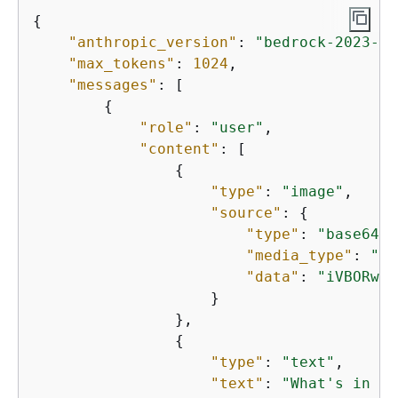
{
"anthropic_version"
: 
"bedrock-2023-05
"max_tokens"
: 
1024
,

"messages"
: [

{
"role"
: 
"user"
,

"content"
: [

{
"type"
: 
"image"
,

"source"
: 
{
"type"
: 
"base64"
,

"media_type"
: 
"im
"data"
: 
"iVBORw..
                    }

                },

{
"type"
: 
"text"
,

"text"
: 
"What's in th