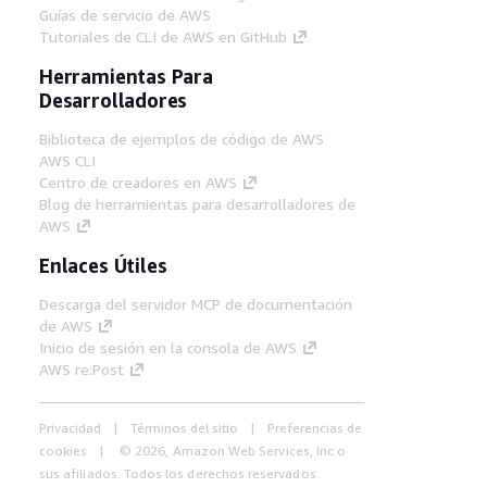
Guías de servicio de AWS
Tutoriales de CLI de AWS en GitHub
Herramientas Para
Desarrolladores
Biblioteca de ejemplos de código de AWS
AWS CLI
Centro de creadores en AWS
Blog de herramientas para desarrolladores de
AWS
Enlaces Útiles
Descarga del servidor MCP de documentación
de AWS
Inicio de sesión en la consola de AWS
AWS re:Post
Privacidad
Términos del sitio
Preferencias de
cookies
© 2026, Amazon Web Services, Inc o
sus afiliados. Todos los derechos reservados.