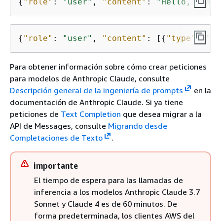
{
"role"
: 
"user"
, 
"content"
: 
"Hello, Claud
{
"role"
: 
"user"
, 
"content"
: [
{
"type"
: 
"te
Para obtener información sobre cómo crear peticiones
para modelos de Anthropic Claude, consulte
Descripción general de la ingeniería de prompts
en la
documentación de Anthropic Claude. Si ya tiene
peticiones de
Text Completion
que desea migrar a la
API de Messages, consulte
Migrando desde
Completaciones de Texto
.
importante
El tiempo de espera para las llamadas de
inferencia a los modelos Anthropic Claude 3.7
Sonnet y Claude 4 es de 60 minutos. De
forma predeterminada, los clientes AWS del