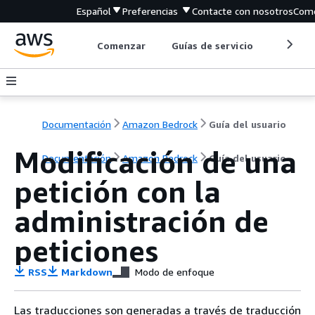
Español
Preferencias
Contacte con nosotros
Come
Comenzar
Guías de servicio
Herrami
Documentación
Amazon Bedrock
Guía del usuario
Modificación de una
Documentación
Amazon Bedrock
Guía del usuario
petición con la
administración de
peticiones
RSS
Markdown
Modo de enfoque
Las traducciones son generadas a través de traducción