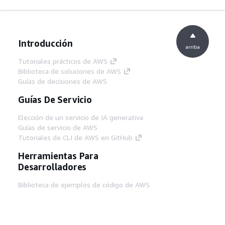
Introducción
arriba
Tutoriales prácticos de AWS
Biblioteca de soluciones de AWS
Guías de decisiones de AWS
Guías De Servicio
Elección de un servicio de IA generativa
Guías de servicio de AWS
Tutoriales de CLI de AWS en GitHub
Herramientas Para
Desarrolladores
Biblioteca de ejemplos de código de AWS
AWS CLI
Centro de creadores en AWS
Blog de herramientas para desarrolladores de
AWS