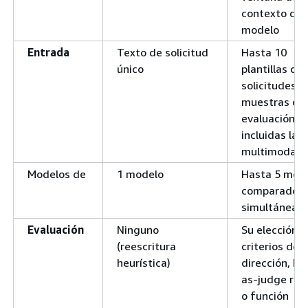
contexto del
modelo
Entrada
Texto de solicitud
Hasta 10
único
plantillas de
solicitudes c
muestras de
evaluación,
incluidas las
multimodale
Modelos de
1 modelo
Hasta 5 mod
comparados
simultáneam
Evaluación
Ninguno
Su elección:
(reescritura
criterios de
heurística)
dirección, LL
as-judge rúb
o función