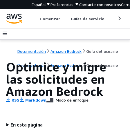
Español
Preferencias
Contacte con nosotros
Come
Comenzar
Guías de servicio
Herrami
Documentación
Amazon Bedrock
Guía del usuario
Optimice y migre
Documentación
Amazon Bedrock
Guía del usuario
las solicitudes en
Amazon Bedrock
RSS
Markdown
Modo de enfoque
En esta página