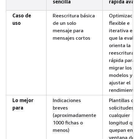
sencilla
rápida avan
Caso de
Reescritura básica
Optimizació
uso
de un solo
flexible e
mensaje para
iterativa en l
mensajes cortos
que la evalu
orienta la
reescritura
rápida para
migrar los
modelos y
ajustar el
rendimiento
Lo mejor
Indicaciones
Plantillas de
para
breves
solicitudes d
(aproximadamente
cualquier
1000 fichas o
longitud que
menos)
quepan en la
ventana de