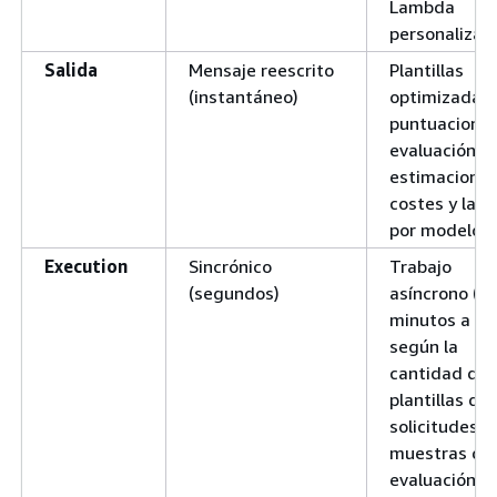
Lambda
personalizad
Salida
Mensaje reescrito
Plantillas
(instantáneo)
optimizadas 
puntuacione
evaluación,
estimaciones
costes y late
por modelo
Execution
Sincrónico
Trabajo
(segundos)
asíncrono (d
minutos a ho
según la
cantidad de
plantillas de
solicitudes y
muestras de
evaluación)