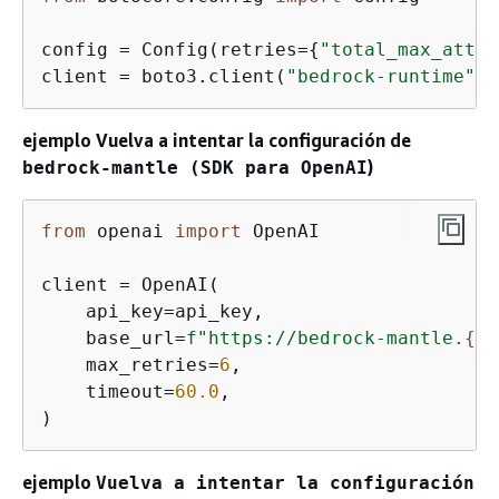
config = Config(retries=
{
"total_max_attem
client = boto3.client(
"bedrock-runtime"
, 
ejemplo Vuelva a intentar la configuración de
)
bedrock-mantle (SDK para OpenAI
from
 openai 
import
 OpenAI

client = OpenAI(

    api_key=api_key,

    base_url=
f"https://bedrock-mantle.
{
re
    max_retries=
6
,

    timeout=
60.0
,

)
ejemplo
Vuelva a intentar la configuración