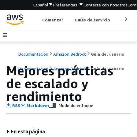
Español
Preferencias
Contacte con nosotros
Come
Comenzar
Guías de servicio
Herrami
Documentación
Amazon Bedrock
Guía del usuario
Mejores prácticas
Documentación
Amazon Bedrock
Guía del usuario
de escalado y
rendimiento
RSS
Markdown
Modo de enfoque
En esta página