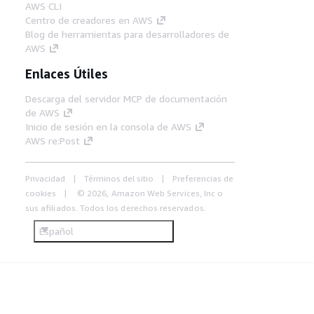
AWS CLI
Centro de creadores en AWS
Blog de herramientas para desarrolladores de
AWS
Enlaces Útiles
Descarga del servidor MCP de documentación
de AWS
Inicio de sesión en la consola de AWS
AWS re:Post
Privacidad
Términos del sitio
Preferencias de
cookies
© 2026, Amazon Web Services, Inc o
sus afiliados. Todos los derechos reservados.
Español