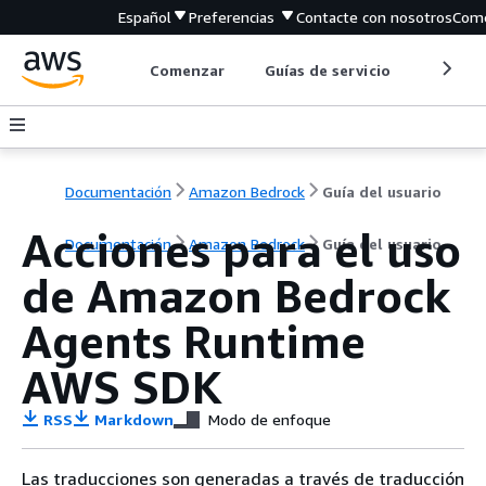
Español
Preferencias
Contacte con nosotros
Come
Comenzar
Guías de servicio
Herrami
Documentación
Amazon Bedrock
Guía del usuario
Acciones para el uso
Documentación
Amazon Bedrock
Guía del usuario
de Amazon Bedrock
Agents Runtime
AWS SDK
RSS
Markdown
Modo de enfoque
Las traducciones son generadas a través de traducción