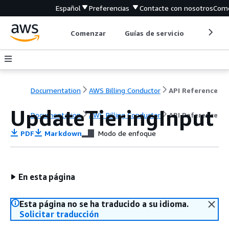
Español
Preferencias
Contacte con nosotros
Come
Comenzar
Guías de servicio
Herrami
Documentation
AWS Billing Conductor
API Reference
UpdateTieringInput
Documentation
AWS Billing Conductor
API Reference
PDF
Markdown
Modo de enfoque
En esta página
Esta página no se ha traducido a su idioma.
Solicitar traducción