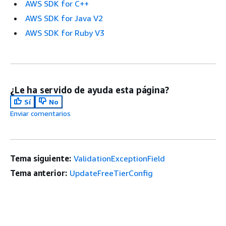
AWS SDK for C++
AWS SDK for Java V2
AWS SDK for Ruby V3
¿Le ha servido de ayuda esta página?
Sí
No
Enviar comentarios
Tema siguiente:
ValidationExceptionField
Tema anterior:
UpdateFreeTierConfig