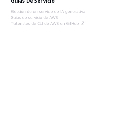
Guías De Servicio
Elección de un servicio de IA generativa
Guías de servicio de AWS
Tutoriales de CLI de AWS en GitHub
Herramientas Para
Desarrolladores
Biblioteca de ejemplos de código de AWS
AWS CLI
Centro de creadores en AWS
Blog de herramientas para desarrolladores de
AWS
Enlaces Útiles
Descarga del servidor MCP de documentación
de AWS
Inicio de sesión en la consola de AWS
AWS re:Post
Privacidad
Términos del sitio
Preferencias de