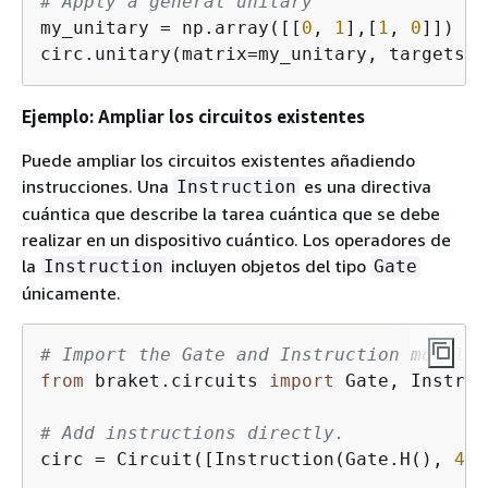
# Apply a general unitary
my_unitary = np.array([[
0
, 
1
],[
1
, 
0
]])

circ.unitary(matrix=my_unitary, targets=[
Ejemplo: Ampliar los circuitos existentes
Puede ampliar los circuitos existentes añadiendo
instrucciones. Una
es una directiva
Instruction
cuántica que describe la tarea cuántica que se debe
realizar en un dispositivo cuántico. Los operadores de
la
incluyen objetos del tipo
Instruction
Gate
únicamente.
# Import the Gate and Instruction modules
from
 braket.circuits 
import
 Gate, Instruc
# Add instructions directly.
circ = Circuit([Instruction(Gate.H(), 
4
),