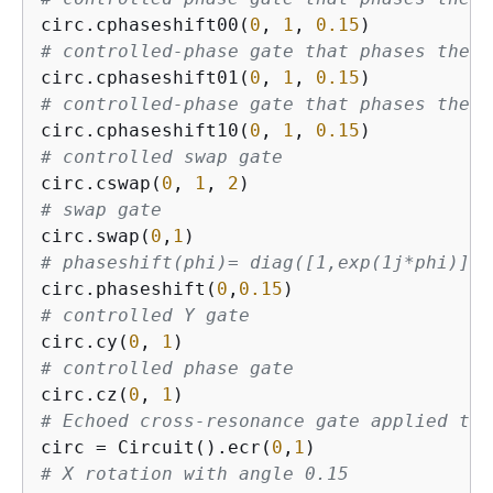
circ.cphaseshift00(
0
, 
1
, 
0.15
# controlled-phase gate that phases the |
circ.cphaseshift01(
0
, 
1
, 
0.15
# controlled-phase gate that phases the |
circ.cphaseshift10(
0
, 
1
, 
0.15
# controlled swap gate
circ.cswap(
0
, 
1
, 
2
# swap gate
circ.swap(
0
,
1
# phaseshift(phi)= diag([1,exp(1j*phi)])
circ.phaseshift(
0
,
0.15
# controlled Y gate
circ.cy(
0
, 
1
# controlled phase gate
circ.cz(
0
, 
1
# Echoed cross-resonance gate applied to 
circ = Circuit().ecr(
0
,
1
# X rotation with angle 0.15