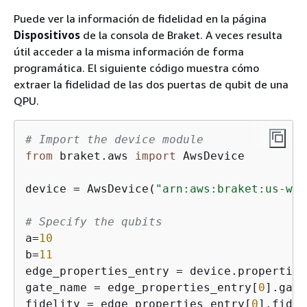
Puede ver la información de fidelidad en la página
Dispositivos
de la consola de Braket. A veces resulta
útil acceder a la misma información de forma
programática. El siguiente código muestra cómo
extraer la fidelidad de las dos puertas de qubit de una
QPU.
# Import the device module
from
 braket.aws 
import
 AwsDevice

device = AwsDevice(
"arn:aws:braket:us-wes
# Specify the qubits 
a=
10
b=
11
edge_properties_entry = device.properties
gate_name = edge_properties_entry[
0
].gate
fidelity = edge_properties_entry[
0