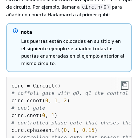
de circuito. Por ejemplo, llamar a
para
circ.h(0)
añadir una puerta Hadamard a al primer qubit.
nota
Las puertas están colocadas en su sitio y en
el siguiente ejemplo se añaden todas las
puertas enumeradas en el ejemplo anterior al
mismo circuito.
# toffoli gate with q0, q1 the control qu
circ.ccnot(
0
, 
1
, 
2
# cnot gate
circ.cnot(
0
, 
1
# controlled-phase gate that phases the |
circ.cphaseshift(
0
, 
1
, 
0.15
# controlled-phase gate that phases the |