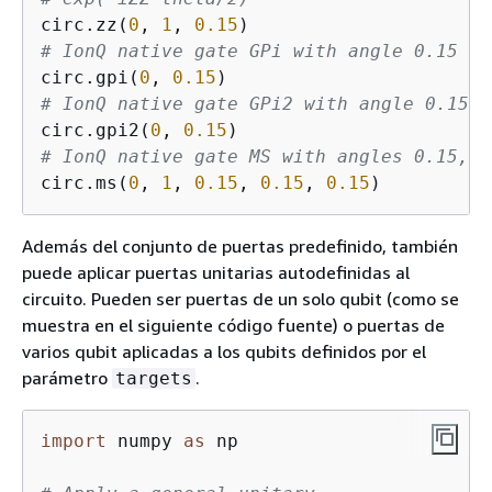
circ.zz(
0
, 
1
, 
0.15
# IonQ native gate GPi with angle 0.15 ap
circ.gpi(
0
, 
0.15
# IonQ native gate GPi2 with angle 0.15 a
circ.gpi2(
0
, 
0.15
# IonQ native gate MS with angles 0.15, 0
circ.ms(
0
, 
1
, 
0.15
, 
0.15
, 
0.15
Además del conjunto de puertas predefinido, también
puede aplicar puertas unitarias autodefinidas al
circuito. Pueden ser puertas de un solo qubit (como se
muestra en el siguiente código fuente) o puertas de
varios qubit aplicadas a los qubits definidos por el
parámetro
.
targets
import
 numpy 
as
 np
