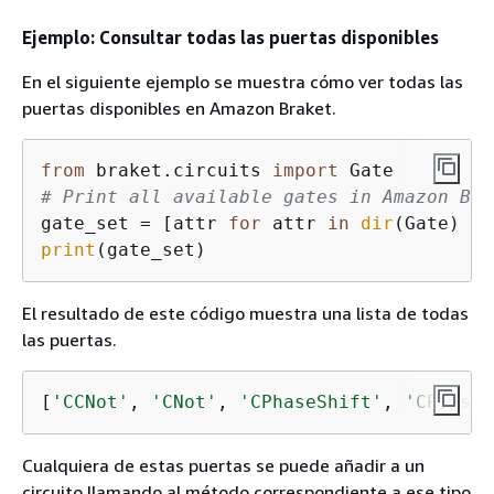
Ejemplo: Consultar todas las puertas disponibles
En el siguiente ejemplo se muestra cómo ver todas las
puertas disponibles en Amazon Braket.
from
 braket.circuits 
import
# Print all available gates in Amazon Bra
gate_set = [attr 
for
 attr 
in
dir
(Gate) 
if
print
(gate_set)
El resultado de este código muestra una lista de todas
las puertas.
[
'CCNot'
, 
'CNot'
, 
'CPhaseShift'
, 
'CPhaseS
Cualquiera de estas puertas se puede añadir a un
circuito llamando al método correspondiente a ese tipo