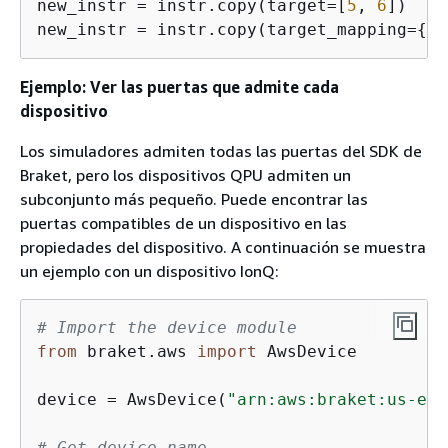
new_instr = instr.copy(target=[
5
, 
6
])

new_instr = instr.copy(target_mapping=
{
0
:
Ejemplo: Ver las puertas que admite cada
dispositivo
Los simuladores admiten todas las puertas del SDK de
Braket, pero los dispositivos QPU admiten un
subconjunto más pequeño. Puede encontrar las
puertas compatibles de un dispositivo en las
propiedades del dispositivo. A continuación se muestra
un ejemplo con un dispositivo IonQ:
# Import the device module
from
 braket.aws 
import
 AwsDevice

device = AwsDevice(
"arn:aws:braket:us-eas
# Get device name