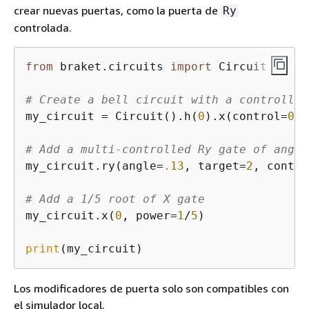
crear nuevas puertas, como la puerta de
Ry
controlada.
from
 braket.circuits 
import
 Circuit

# Create a bell circuit with a controlled
my_circuit = Circuit().h(
0
).x(control=
0
, 
# Add a multi-controlled Ry gate of angle
my_circuit.ry(angle=
.13
, target=
2
, contro
# Add a 1/5 root of X gate
my_circuit.x(
0
, power=
1
/
5
)

print
(my_circuit)
Los modificadores de puerta solo son compatibles con
el simulador local.