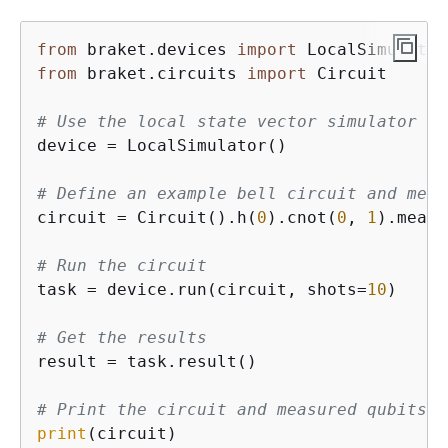
from
 braket.devices 
import
from
 braket.circuits 
import
 Circuit

# Use the local state vector simulator
device = LocalSimulator()

# Define an example bell circuit and meas
circuit = Circuit().h(
0
).cnot(
0
, 
1
).measu
# Run the circuit
task = device.run(circuit, shots=
10
)

# Get the results
result = task.result()

# Print the circuit and measured qubits
print