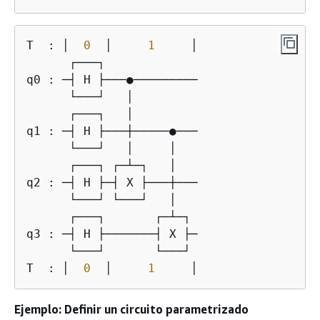
T  : │  
0
  │     
1
     │

      ┌───┐             

q0 : ─┤ H ├───●─────────

      └───┘   │         

      ┌───┐   │         

q1 : ─┤ H ├───┼─────●───

      └───┘   │     │   

      ┌───┐ ┌─┴─┐   │   

q2 : ─┤ H ├─┤ X ├───┼───

      └───┘ └───┘   │   

      ┌───┐       ┌─┴─┐ 

q3 : ─┤ H ├───────┤ X ├─

      └───┘       └───┘ 

T  : │  
0
  │     
1
     │
Ejemplo: Definir un circuito parametrizado