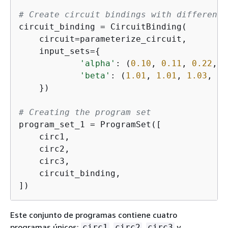
# Create circuit bindings with different 
circuit_binding = CircuitBinding(

    circuit=parameterize_circuit,

    input_sets=
{
'alpha'
: (
0.10
, 
0.11
, 
0.22
, 
0
'beta'
: (
1.01
, 
1.01
, 
1.03
, 
1.
    })

# Creating the program set
program_set_1 = ProgramSet([

    circ1,

    circ2,

    circ3,

    circuit_binding,

])
Este conjunto de programas contiene cuatro
programas únicos:
,
,
y
circ1
circ2
circ3