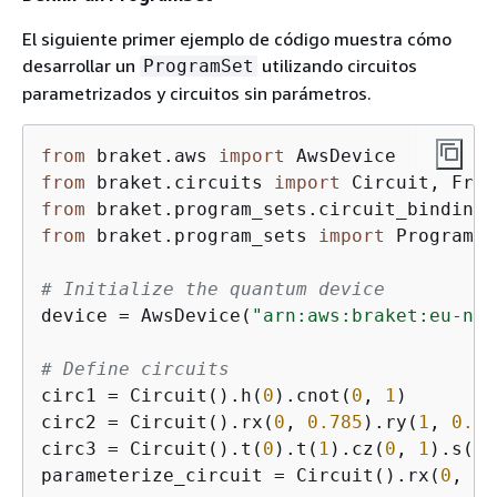
El siguiente primer ejemplo de código muestra cómo
desarrollar un
utilizando circuitos
ProgramSet
parametrizados y circuitos sin parámetros.
from
 braket.aws 
import
from
 braket.circuits 
import
from
 braket.program_sets.circuit_binding 
from
 braket.program_sets 
import
 ProgramSet
# Initialize the quantum device
device = AwsDevice(
"arn:aws:braket:eu-nor
# Define circuits
circ1 = Circuit().h(
0
).cnot(
0
, 
1
)

circ2 = Circuit().rx(
0
, 
0.785
).ry(
1
, 
0.39
circ3 = Circuit().t(
0
).t(
1
).cz(
0
, 
1
).s(
0
)
parameterize_circuit = Circuit().rx(
0
, Fr