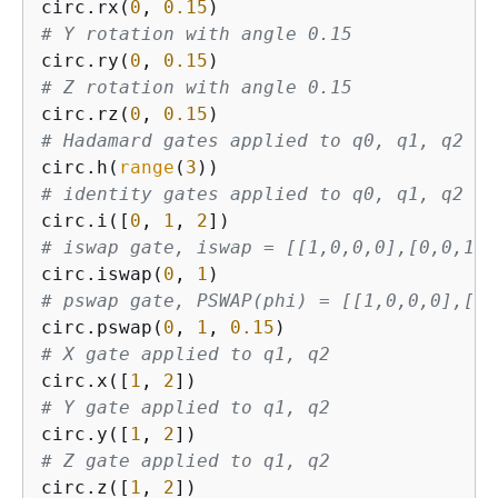
circ.rx(
0
, 
0.15
# Y rotation with angle 0.15
circ.ry(
0
, 
0.15
# Z rotation with angle 0.15
circ.rz(
0
, 
0.15
# Hadamard gates applied to q0, q1, q2
circ.h(
range
(
3
# identity gates applied to q0, q1, q2
circ.i([
0
, 
1
, 
2
# iswap gate, iswap = [[1,0,0,0],[0,0,1j,
circ.iswap(
0
, 
1
# pswap gate, PSWAP(phi) = [[1,0,0,0],[0,
circ.pswap(
0
, 
1
, 
0.15
# X gate applied to q1, q2
circ.x([
1
, 
2
# Y gate applied to q1, q2
circ.y([
1
, 
2
# Z gate applied to q1, q2
circ.z([
1
, 
2