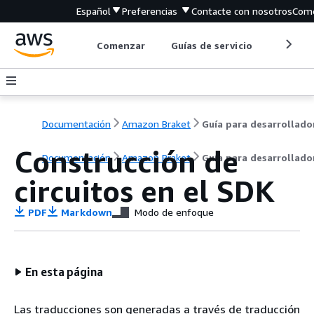
Español
Preferencias
Contacte con nosotros
Come
Comenzar
Guías de servicio
Herrami
Documentación
Amazon Braket
Guía para desarrollado
Construcción de
Documentación
Amazon Braket
Guía para desarrollado
circuitos en el SDK
PDF
Markdown
Modo de enfoque
En esta página
Las traducciones son generadas a través de traducción