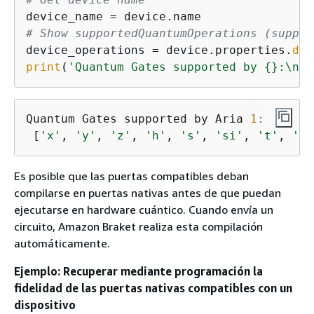
# Show supportedQuantumOperations (suppor
device_operations = device.properties.
dic
print
(
'Quantum Gates supported by 
{
}:\n 
{
Quantum Gates supported by Aria 
1
:

 [
'x'
, 
'y'
, 
'z'
, 
'h'
, 
's'
, 
'si'
, 
't'
, 
'ti
Es posible que las puertas compatibles deban
compilarse en puertas nativas antes de que puedan
ejecutarse en hardware cuántico. Cuando envía un
circuito, Amazon Braket realiza esta compilación
automáticamente.
Ejemplo: Recuperar mediante programación la
fidelidad de las puertas nativas compatibles con un
dispositivo