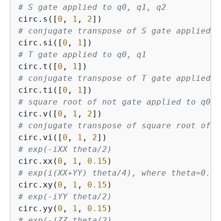
# S gate applied to q0, q1, q2
circ.s([
0
, 
1
, 
2
# conjugate transpose of S gate applied t
circ.si([
0
, 
1
# T gate applied to q0, q1
circ.t([
0
, 
1
# conjugate transpose of T gate applied t
circ.ti([
0
, 
1
# square root of not gate applied to q0, 
circ.v([
0
, 
1
, 
2
# conjugate transpose of square root of n
circ.vi([
0
, 
1
, 
2
# exp(-iXX theta/2)
circ.xx(
0
, 
1
, 
0.15
# exp(i(XX+YY) theta/4), where theta=0.15
circ.xy(
0
, 
1
, 
0.15
# exp(-iYY theta/2)
circ.yy(
0
, 
1
, 
0.15
# exp(-iZZ theta/2)