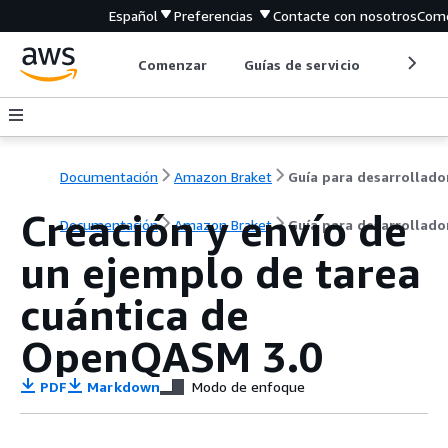
Español
Preferencias
Contacte con nosotros
Come
Comenzar
Guías de servicio
Herrami
Documentación
Amazon Braket
Guía para desarrollado
Creación y envío de
Documentación
Amazon Braket
Guía para desarrollado
un ejemplo de tarea
cuántica de
OpenQASM 3.0
PDF
Markdown
Modo de enfoque