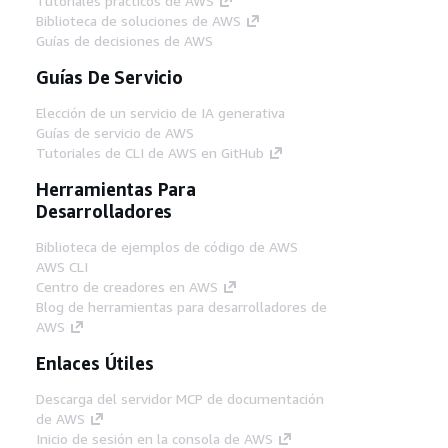
Tutoriales prácticos de AWS
Biblioteca de soluciones de AWS
Guías de decisiones de AWS
Guías De Servicio
Elección de un servicio de IA generativa
Guías de servicio de AWS
Tutoriales de CLI de AWS en GitHub
Herramientas Para
Desarrolladores
Biblioteca de ejemplos de código de AWS
AWS CLI
Centro de creadores en AWS
Blog de herramientas para desarrolladores de
AWS
Enlaces Útiles
Descarga del servidor MCP de documentación
de AWS
Inicio de sesión en la consola de AWS