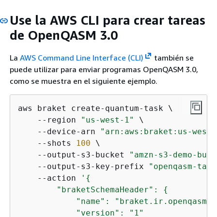
Use la AWS CLI para crear tareas
de OpenQASM 3.0
La
AWS Command Line Interface (CLI)
también se
puede utilizar para enviar programas OpenQASM 3.0,
como se muestra en el siguiente ejemplo.
aws braket create-quantum-task \

    --region 
"us-west-1"
 \

    --device-arn 
"arn:aws:braket:us-west-
    --shots 
100
 \

    --output-s3-bucket 
"amzn-s3-demo-buck
    --output-s3-key-prefix 
"openqasm-task
    --action 
'
{
        "braketSchemaHeader": 
{
            "name": "braket.ir.openqasm.p
            "version": "1"
