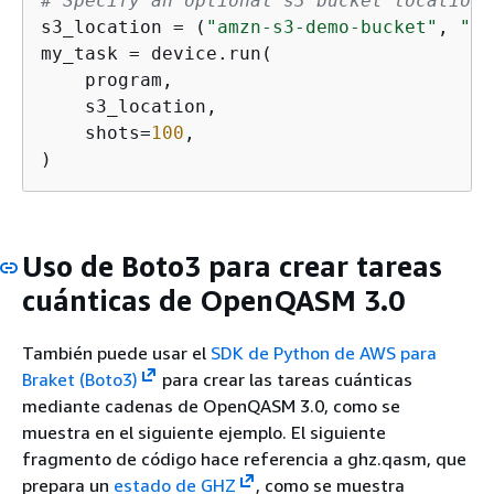
# Specify an optional s3 bucket location 
s3_location = (
"amzn-s3-demo-bucket"
, 
"op
my_task = device.run(

    program,

    s3_location,

    shots=
100
,

)
Uso de Boto3 para crear tareas
cuánticas de OpenQASM 3.0
También puede usar el
SDK de Python de AWS para
Braket (Boto3)
para crear las tareas cuánticas
mediante cadenas de OpenQASM 3.0, como se
muestra en el siguiente ejemplo. El siguiente
fragmento de código hace referencia a ghz.qasm, que
prepara un
estado de GHZ
, como se muestra