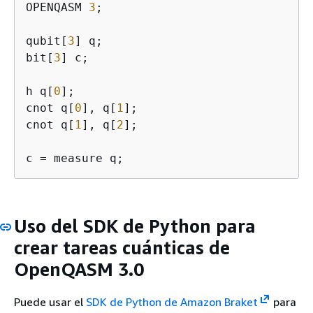
OPENQASM 
3
;

qubit[
3
] q;

bit[
3
] c;

h q[
0
];

cnot q[
0
], q[
1
];

cnot q[
1
], q[
2
];

c = measure q;
Uso del SDK de Python para
crear tareas cuánticas de
OpenQASM 3.0
Puede usar el
SDK de Python de Amazon Braket
para