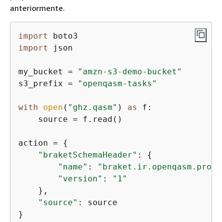
anteriormente.
import
import
 json

my_bucket = 
"amzn-s3-demo-bucket"
s3_prefix = 
"openqasm-tasks"
with
open
(
"ghz.qasm"
) 
as
 f:

    source = f.read()

action = 
{
"braketSchemaHeader"
: 
{
"name"
: 
"braket.ir.openqasm.progr
"version"
: 
"1"
    },

"source"
: source

}
