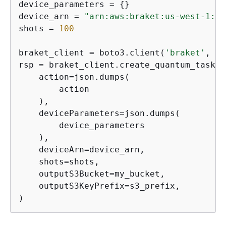
device_parameters = 
{
}

device_arn = 
"arn:aws:braket:us-west-1::d
shots = 
100
braket_client = boto3.client(
'braket'
, re
rsp = braket_client.create_quantum_task(

    action=json.dumps(

        action

    ),

    deviceParameters=json.dumps(

        device_parameters

    ),

    deviceArn=device_arn,

    shots=shots,

    outputS3Bucket=my_bucket,

    outputS3KeyPrefix=s3_prefix,

)