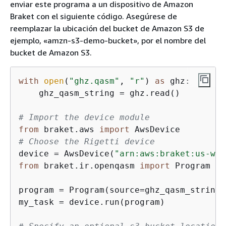
enviar este programa a un dispositivo de Amazon
Braket con el siguiente código. Asegúrese de
reemplazar la ubicación del bucket de Amazon S3 de
ejemplo, «amzn-s3-demo-bucket», por el nombre del
bucket de Amazon S3.
with
open
(
"ghz.qasm"
, 
"r"
) 
as
 ghz:

    ghz_qasm_string = ghz.read()

# Import the device module
from
 braket.aws 
import
# Choose the Rigetti device
device = AwsDevice(
"arn:aws:braket:us-wes
from
 braket.ir.openqasm 
import
 Program

program = Program(source=ghz_qasm_string)

my_task = device.run(program)
