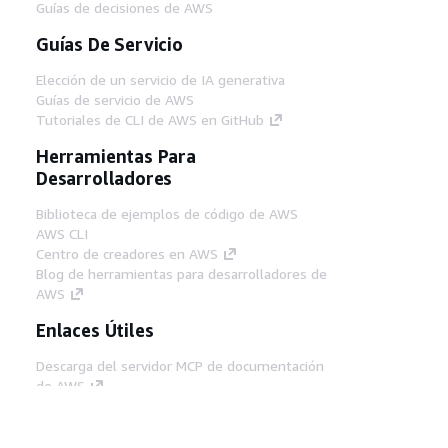
Guías de decisiones de AWS
Guías De Servicio
Elección de un servicio de IA generativa
Guías de servicio de AWS
Tutoriales de CLI de AWS en GitHub
Herramientas Para
Desarrolladores
Biblioteca de ejemplos de código de AWS
AWS CLI
Centro de creadores en AWS
Blog de herramientas para desarrolladores de
AWS
Enlaces Útiles
Descarga del servidor MCP de documentación
de AWS
Inicio de sesión en la consola de AWS
AWS re:Post