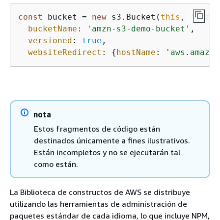
const
 bucket = 
new
 s3.Bucket(
this
, 
'amzn-
bucketName
: 
'amzn-s3-demo-bucket'
,

versioned
: 
true
,

websiteRedirect
: 
{
hostName
: 
'aws.amazon
nota
Estos fragmentos de código están
destinados únicamente a fines ilustrativos.
Están incompletos y no se ejecutarán tal
como están.
La Biblioteca de constructos de AWS se distribuye
utilizando las herramientas de administración de
paquetes estándar de cada idioma, lo que incluye NPM,