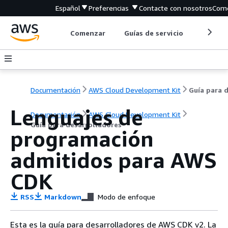
Español
Preferencias
Contacte con nosotros
Come
Comenzar
Guías de servicio
Herrami
Documentación
AWS Cloud Development Kit
Lenguajes de
Documentación
AWS Cloud Development Kit
Guía para desarrolladores
programación
admitidos para AWS
CDK
RSS
Markdown
Modo de enfoque
Esta es la guía para desarrolladores de AWS CDK v2. La