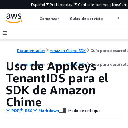
Español
Preferencias
Contacte con nosotros
Come
Comenzar
Guías de servicio
Herrami
Documentación
Amazon Chime SDK
Uso de AppKeys
Documentación
Amazon Chime SDK
Guía para desarrol
TenantIDS para el
SDK de Amazon
Chime
PDF
RSS
Markdown
Modo de enfoque