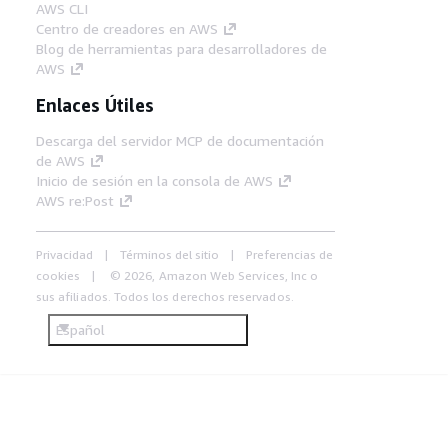
AWS CLI
Centro de creadores en AWS
Blog de herramientas para desarrolladores de
AWS
Enlaces Útiles
Descarga del servidor MCP de documentación
de AWS
Inicio de sesión en la consola de AWS
AWS re:Post
Privacidad
Términos del sitio
Preferencias de
cookies
© 2026, Amazon Web Services, Inc o
sus afiliados. Todos los derechos reservados.
Español