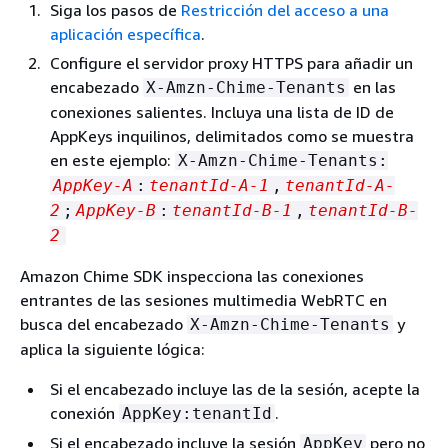
Siga los pasos de
Restricción del acceso a una
aplicación específica
.
Configure el servidor proxy HTTPS para añadir un
encabezado
en las
X-Amzn-Chime-Tenants
conexiones salientes. Incluya una lista de ID de
AppKeys inquilinos, delimitados como se muestra
en este ejemplo:
X-Amzn-Chime-Tenants:
AppKey-A
:
tenantId-A-1
,
tenantId-A-
2
;
AppKey-B
:
tenantId-B-1
,
tenantId-B-
2
Amazon Chime SDK inspecciona las conexiones
entrantes de las sesiones multimedia WebRTC en
busca del encabezado
y
X-Amzn-Chime-Tenants
aplica la siguiente lógica:
Si el encabezado incluye las de la sesión, acepte la
conexión
.
AppKey:tenantId
Si el encabezado incluye la sesión
pero no
AppKey