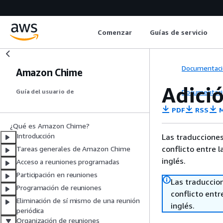
Comenzar
Guías de servicio
Documentaci
Amazon Chime
Adició
Documentaci
Guía del usuario de
PDF
RSS
M
¿Qué es Amazon Chime?
Introducción
Las traducciones
conflicto entre l
Tareas generales de Amazon Chime
inglés.
Acceso a reuniones programadas
Participación en reuniones
Las traduccio
Programación de reuniones
conflicto entre
Eliminación de sí mismo de una reunión
inglés.
periódica
Organización de reuniones