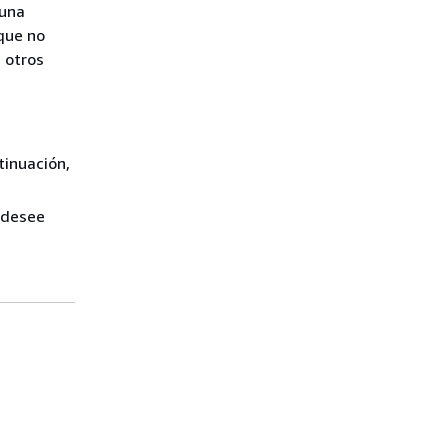
 una
que no
 otros
ntinuación,
e desee