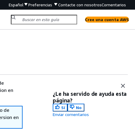
Español
Preferencias
Contacte con nosotros
Comentarios
Cree una cuenta AWS
de
sion en
¿Le ha servido de ayuda esta
página?
Sí
No
so de
Enviar comentarios
ersion en