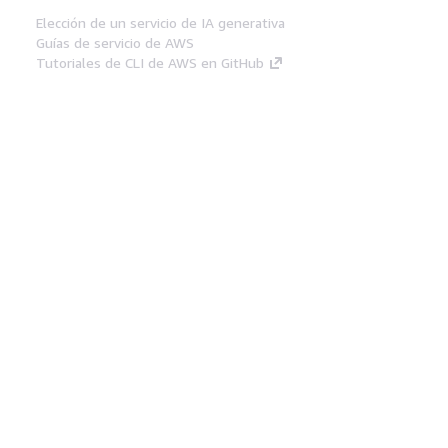
Elección de un servicio de IA generativa
Guías de servicio de AWS
Tutoriales de CLI de AWS en GitHub
Herramientas Para
Desarrolladores
Biblioteca de ejemplos de código de AWS
AWS CLI
Centro de creadores en AWS
Blog de herramientas para desarrolladores de
AWS
Enlaces Útiles
Descarga del servidor MCP de documentación
de AWS
Inicio de sesión en la consola de AWS
AWS re:Post
Privacidad
Términos del sitio
Preferencias de
cookies
© 2026, Amazon Web Services, Inc o