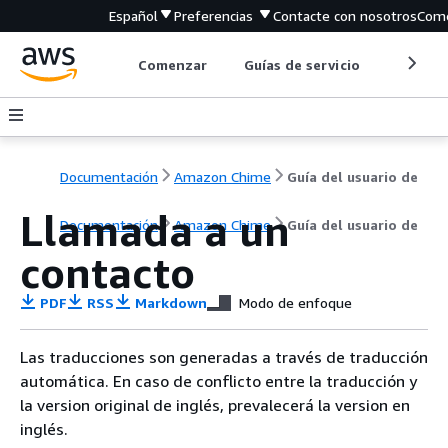
Español
Preferencias
Contacte con nosotros
Come
Comenzar
Guías de servicio
Herrami
Documentación
Amazon Chime
Guía del usuario de
Llamada a un
Documentación
Amazon Chime
Guía del usuario de
contacto
PDF
RSS
Markdown
Modo de enfoque
Las traducciones son generadas a través de traducción
automática. En caso de conflicto entre la traducción y
la version original de inglés, prevalecerá la version en
inglés.