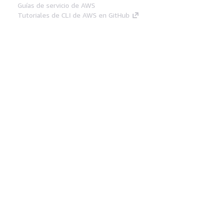
Guías de servicio de AWS
Tutoriales de CLI de AWS en GitHub
Herramientas Para
Desarrolladores
Biblioteca de ejemplos de código de AWS
AWS CLI
Centro de creadores en AWS
Blog de herramientas para desarrolladores de
AWS
Enlaces Útiles
Descarga del servidor MCP de documentación
de AWS
Inicio de sesión en la consola de AWS
AWS re:Post
Privacidad
Términos del sitio
Preferencias de
cookies
© 2026, Amazon Web Services, Inc o
sus afiliados. Todos los derechos reservados.