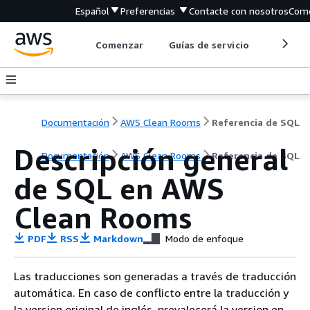
Español
Preferencias
Contacte con nosotros
Come
Comenzar
Guías de servicio
Herrami
Documentación
AWS Clean Rooms
Referencia de SQL
Descripción general
Documentación
AWS Clean Rooms
Referencia de SQL
de SQL en AWS
Clean Rooms
PDF
RSS
Markdown
Modo de enfoque
Las traducciones son generadas a través de traducción
automática. En caso de conflicto entre la traducción y
la version original de inglés, prevalecerá la version en