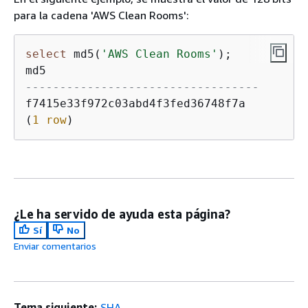
para la cadena 'AWS Clean Rooms':
select
 md5(
'AWS Clean Rooms'
);

----------------------------------
f7415e33f972c03abd4f3fed36748f7a

(
1
row
¿Le ha servido de ayuda esta página?
Sí
No
Enviar comentarios
Tema siguiente:
SHA