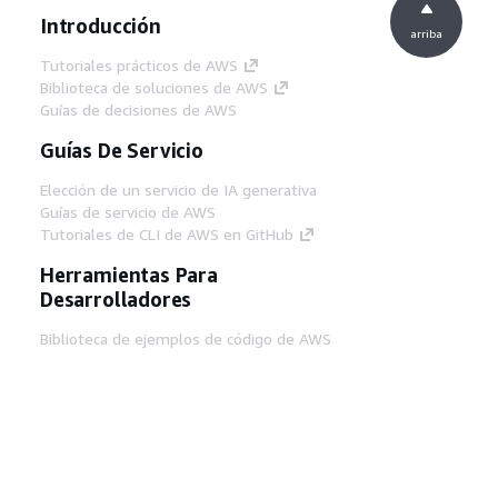
Introducción
arriba
Tutoriales prácticos de AWS
Biblioteca de soluciones de AWS
Guías de decisiones de AWS
Guías De Servicio
Elección de un servicio de IA generativa
Guías de servicio de AWS
Tutoriales de CLI de AWS en GitHub
Herramientas Para
Desarrolladores
Biblioteca de ejemplos de código de AWS
AWS CLI
Centro de creadores en AWS
Blog de herramientas para desarrolladores de
AWS
Enlaces Útiles