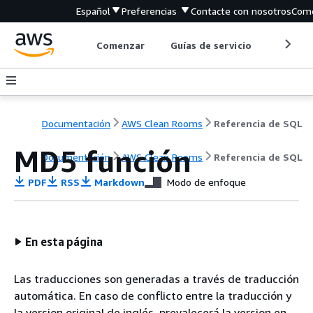
Español
Preferencias
Contacte con nosotros
Come
Comenzar
Guías de servicio
Herrami
Documentación
AWS Clean Rooms
Referencia de SQL
MD5 función
Documentación
AWS Clean Rooms
Referencia de SQL
PDF
RSS
Markdown
Modo de enfoque
En esta página
Las traducciones son generadas a través de traducción
automática. En caso de conflicto entre la traducción y
la version original de inglés, prevalecerá la version en