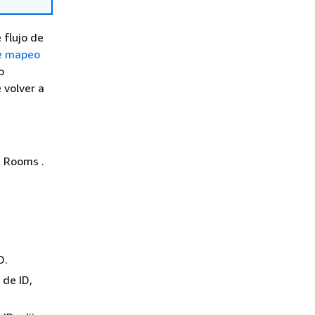
 flujo de
de mapeo
o
 volver a
n Rooms .
D.
 de ID,