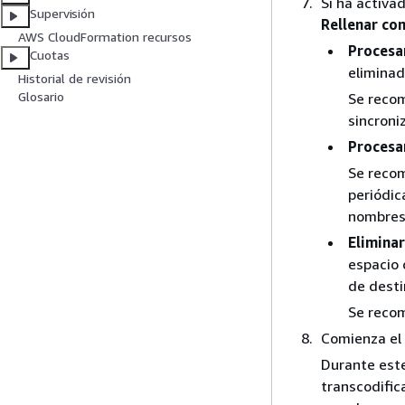
Si ha activa
Supervisión
Rellenar co
AWS CloudFormation recursos
Procesa
Cuotas
eliminad
Historial de revisión
Glosario
Se recom
sincroni
Procesa
Se recom
periódic
nombres 
Elimina
espacio 
de desti
Se recom
Comienza el 
Durante este
transcodific