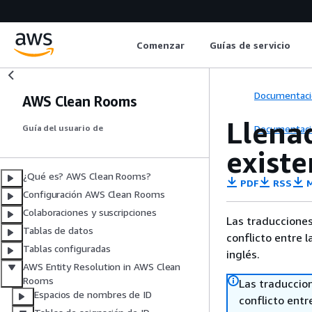
Comenzar
Guías de servicio
Documentaci
AWS Clean Rooms
Llena
Documentaci
Guía del usuario de
existe
¿Qué es? AWS Clean Rooms?
PDF
RSS
M
Configuración AWS Clean Rooms
Colaboraciones y suscripciones
Las traducciones
Tablas de datos
conflicto entre l
Tablas configuradas
inglés.
AWS Entity Resolution in AWS Clean
Rooms
Las traduccio
Espacios de nombres de ID
conflicto entre