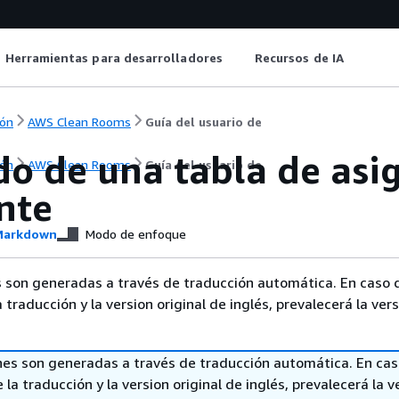
Herramientas para desarrolladores
Recursos de IA
ón
AWS Clean Rooms
Guía del usuario de
do de una tabla de asi
ón
AWS Clean Rooms
Guía del usuario de
nte
arkdown
Modo de enfoque
 son generadas a través de traducción automática. En caso 
a traducción y la version original de inglés, prevalecerá la ver
nes son generadas a través de traducción automática. En ca
 la traducción y la version original de inglés, prevalecerá la v