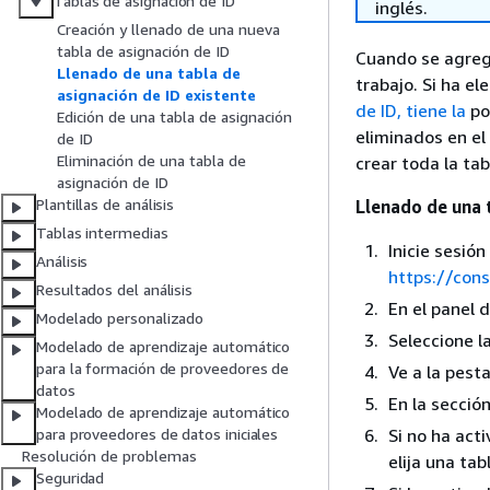
Tablas de asignación de ID
inglés.
Creación y llenado de una nueva
tabla de asignación de ID
Cuando se agregu
Llenado de una tabla de
trabajo. Si ha e
asignación de ID existente
de ID, tiene la
pos
Edición de una tabla de asignación
eliminados en el
de ID
Eliminación de una tabla de
crear toda la ta
asignación de ID
Plantillas de análisis
Llenado de una 
Tablas intermedias
Inicie sesió
Análisis
https://con
Resultados del análisis
En el panel 
Modelado personalizado
Seleccione l
Modelado de aprendizaje automático
para la formación de proveedores de
Ve a la pest
datos
En la secció
Modelado de aprendizaje automático
Si no ha act
para proveedores de datos iniciales
Resolución de problemas
elija una tab
Seguridad