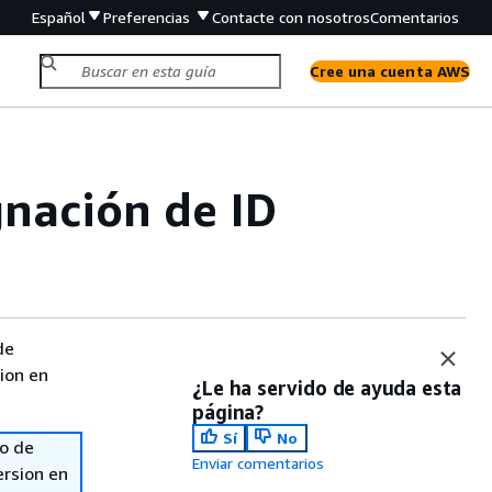
Español
Preferencias
Contacte con nosotros
Comentarios
Cree una cuenta AWS
gnación de ID
de
sion en
¿Le ha servido de ayuda esta
página?
Sí
No
so de
Enviar comentarios
ersion en