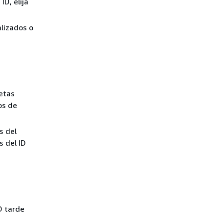
D, elija
alizados o
letas
os de
s del
s del ID
D tarde