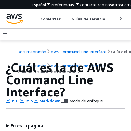
Español
Preferencias
Contacte con nosotros
Come
Comenzar
Guías de servicio
Herrami
Documentación
AWS Command Line Interface
¿Cuál es la de AWS
Documentación
AWS Command Line Interface
Guía del usuario de la versión 2
Command Line
Interface?
PDF
RSS
Markdown
Modo de enfoque
En esta página