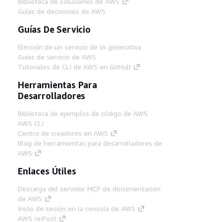
Biblioteca de soluciones de AWS
Guías de decisiones de AWS
Guías De Servicio
Elección de un servicio de IA generativa
Guías de servicio de AWS
Tutoriales de CLI de AWS en GitHub
Herramientas Para
Desarrolladores
Biblioteca de ejemplos de código de AWS
AWS CLI
Centro de creadores en AWS
Blog de herramientas para desarrolladores de
AWS
Enlaces Útiles
Descarga del servidor MCP de documentación
de AWS
Inicio de sesión en la consola de AWS
AWS re:Post