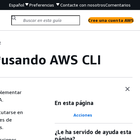
Español
Preferencias
Contacte con nosotros
Comentarios
Cree una cuenta AWS
2
 usando AWS CLI
2
mplementar
A.
En esta página
cutarse en
Acciones
nes de
s.
¿Le ha servido de ayuda esta
página?
ucciones