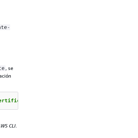
ate-
, se
te
ación
ertificate-authority-arn 
arn
:aws:acm-pca:us-w
AWS CLI
.