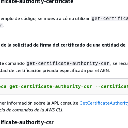
ificate-authority-certificate
ejemplo de código, se muestra cómo utilizar
get-certific
.
r
de la solicitud de firma del certificado de una entidad de
ente comando
, se rec
get-certificate-authority-csr
dad de certificación privada especificada por el ARN:
pca get-certificate-authority-csr --certifica
ner información sobre la API, consulte
GetCertificateAuthorit
cia de comandos de la AWS CLI
.
ificate-authority-csr