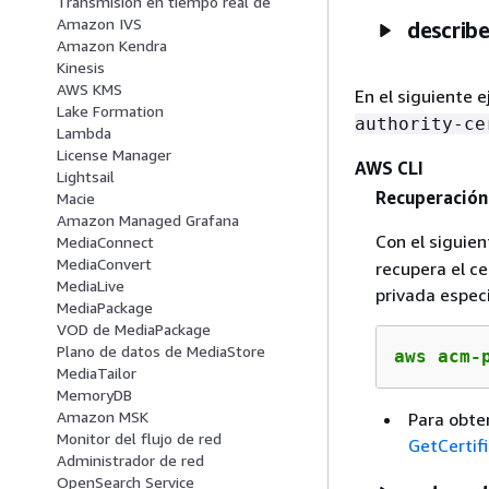
Transmisión en tiempo real de
Amazon IVS
describe
Amazon Kendra
Kinesis
AWS KMS
En el siguiente 
Lake Formation
authority-ce
Lambda
License Manager
AWS CLI
Lightsail
Recuperación 
Macie
Amazon Managed Grafana
Con el sigui
MediaConnect
MediaConvert
recupera el ce
MediaLive
privada especi
MediaPackage
VOD de MediaPackage
Plano de datos de MediaStore
aws acm-
MediaTailor
MemoryDB
Amazon MSK
Para obten
Monitor del flujo de red
GetCertif
Administrador de red
OpenSearch Service