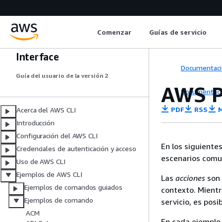
Comenzar
Guías de servicio
AWS Command Line
Interface
Documentaci
Guía del usuario de la versión 2
AWS P
Documentaci
PDF
RSS
M
Acerca del AWS CLI
Introducción
Configuración del AWS CLI
En los siguiente
Credenciales de autenticación y acceso
escenarios comu
Uso de AWS CLI
Ejemplos de AWS CLI
Las
acciones
son 
Ejemplos de comandos guiados
contexto. Mientr
Ejemplos de comando
servicio, es posi
ACM
En cada ejemplo 