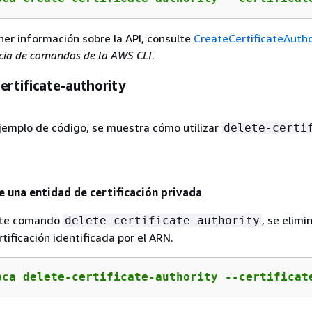
ner información sobre la API, consulte
CreateCertificateAutho
cia de comandos de la AWS CLI
.
ertificate-authority
ejemplo de código, se muestra cómo utilizar
delete-certi
e una entidad de certificación privada
ente comando
, se elimi
delete-certificate-authority
tificación identificada por el ARN.
pca delete-certificate-authority --certificat