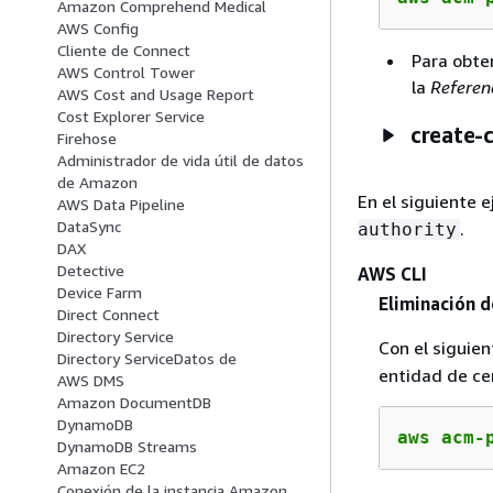
Amazon Comprehend Medical
AWS Config
Cliente de Connect
Para obte
AWS Control Tower
la
Referen
AWS Cost and Usage Report
Cost Explorer Service
create-c
Firehose
Administrador de vida útil de datos
de Amazon
En el siguiente 
AWS Data Pipeline
DataSync
.
authority
DAX
Detective
AWS CLI
Device Farm
Eliminación d
Direct Connect
Directory Service
Con el sigui
Directory ServiceDatos de
entidad de cer
AWS DMS
Amazon DocumentDB
DynamoDB
aws acm-
DynamoDB Streams
Amazon EC2
Conexión de la instancia Amazon