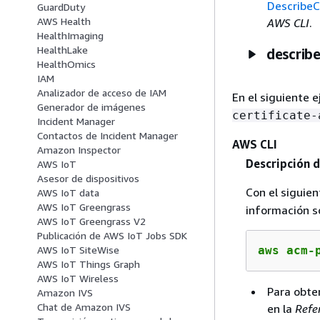
DescribeC
GuardDuty
AWS Health
AWS CLI
.
HealthImaging
HealthLake
describe
HealthOmics
IAM
Analizador de acceso de IAM
En el siguiente 
Generador de imágenes
certificate-
Incident Manager
Contactos de Incident Manager
AWS CLI
Amazon Inspector
Descripción d
AWS IoT
Asesor de dispositivos
Con el sigui
AWS IoT data
AWS IoT Greengrass
información so
AWS IoT Greengrass V2
Publicación de AWS IoT Jobs SDK
aws acm-
AWS IoT SiteWise
AWS IoT Things Graph
AWS IoT Wireless
Para obte
Amazon IVS
Chat de Amazon IVS
en la
Refe