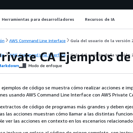
Herramientas para desarrolladores
Recursos de IA
ón
AWS Command Line Interface
Guía del usuario de la versión 
rivate CA Ejemplos de
ón
AWS Command Line Interface
Guía del usuario de la versión 
arkdown
Modo de enfoque
s ejemplos de código se muestra cómo realizar acciones e i
nes usando AWS Command Line Interface con AWS Private C
extractos de código de programas más grandes y deben eje
as las acciones muestran cómo llamar a las distintas funcio
ble ver las acciones en contexto en los escenarios relacionado
se incluye un enlace al código de origen completo, con instr