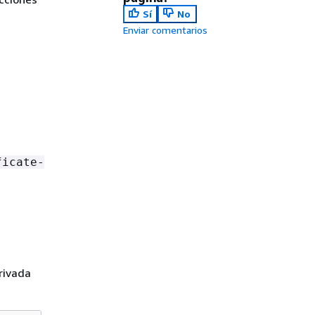
Sí
No
Enviar comentarios
ficate-
privada