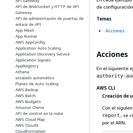
API Gateway
de configuración
API de WebSocket y HTTP de API
Gateway
Temas
API de administración de puertas de
enlace de API
Acciones
App Mesh
App Runner
AWS AppConfig
Application Auto Scaling
Acciones
Application Discovery Service
Application Signals
AppRegistry
En el siguiente 
Athena
authority-au
escalado automático
Planes de Auto Scaling
AWS CLI
AWS Backup
Creación de u
AWS Batch
AWS Budgets
Con el sigui
Amazon Chime
API de control en la nube
, se 
report
AWS Cloud Map
por el ARN.
AWS Cloud9
CloudFormation