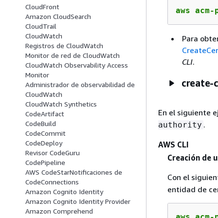
CloudFront
aws acm-
Amazon CloudSearch
CloudTrail
CloudWatch
Para obten
Registros de CloudWatch
CreateCer
Monitor de red de CloudWatch
CLI
.
CloudWatch Observability Access
Monitor
create-c
Administrador de observabilidad de
CloudWatch
CloudWatch Synthetics
En el siguiente 
CodeArtifact
CodeBuild
.
authority
CodeCommit
CodeDeploy
AWS CLI
Revisor CodeGuru
Creación de u
CodePipeline
AWS CodeStarNotificaciones de
Con el sigui
CodeConnections
entidad de cer
Amazon Cognito Identity
Amazon Cognito Identity Provider
Amazon Comprehend
aws acm-