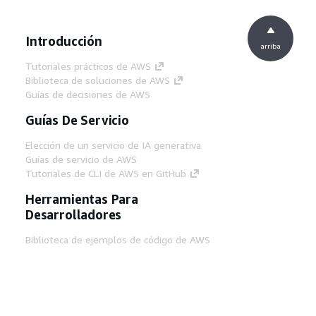
Introducción
arriba
Tutoriales prácticos de AWS
Biblioteca de soluciones de AWS
Guías de decisiones de AWS
Guías De Servicio
Elección de un servicio de IA generativa
Guías de servicio de AWS
Tutoriales de CLI de AWS en GitHub
Herramientas Para
Desarrolladores
Biblioteca de ejemplos de código de AWS
AWS CLI
Centro de creadores en AWS
Blog de herramientas para desarrolladores de
AWS