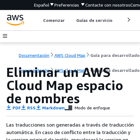
Español
Preferencias
Contacte con nosotros
Come
Comenzar
Guías de servicio
Herrami
Documentación
AWS Cloud Map
Guía para desarrollado
Eliminar un AWS
Documentación
AWS Cloud Map
Guía para desarrollado
Cloud Map espacio
de nombres
PDF
RSS
Markdown
Modo de enfoque
Las traducciones son generadas a través de traducción
automática. En caso de conflicto entre la traducción y
la version original de inglés, prevalecerá la version en