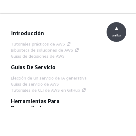
Introducción
arriba
Tutoriales prácticos de AWS
Biblioteca de soluciones de AWS
Guías de decisiones de AWS
Guías De Servicio
Elección de un servicio de IA generativa
Guías de servicio de AWS
Tutoriales de CLI de AWS en GitHub
Herramientas Para
Desarrolladores
Biblioteca de ejemplos de código de AWS
AWS CLI
Centro de creadores en AWS