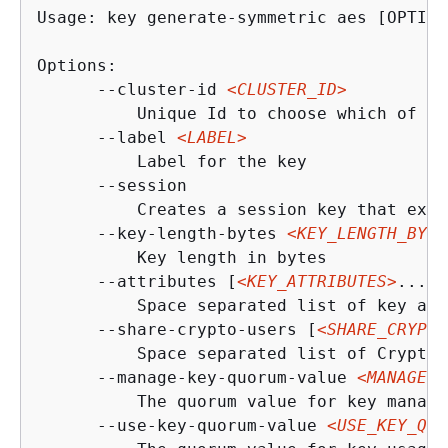
Usage: key generate-symmetric aes [OPTION
Options:

      --cluster-id 
<CLUSTER_ID>
          Unique Id to choose which of th
      --label 
<LABEL>
          Label for the key

      --session

          Creates a session key that exis
      --key-length-bytes 
<KEY_LENGTH_BYTE
          Key length in bytes

      --attributes [
<KEY_ATTRIBUTES>
...]

          Space separated list of key att
      --share-crypto-users [
<SHARE_CRYPTO
          Space separated list of Crypto 
      --manage-key-quorum-value 
<MANAGE_K
          The quorum value for key manage
      --use-key-quorum-value 
<USE_KEY_QUO