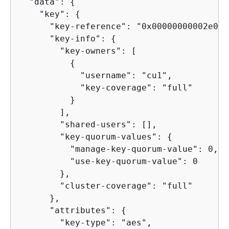
  "data": 
{
    "key": 
{
      "key-reference": "0x00000000002e06bf
      "key-info": 
{
        "key-owners": [

{
            "username": "cu1",

            "key-coverage": "full"

          }

        ],

        "shared-users": [],

        "key-quorum-values": 
{
          "manage-key-quorum-value": 0,

          "use-key-quorum-value": 0

        },

        "cluster-coverage": "full"

      },

      "attributes": 
{
        "key-type": "aes",
