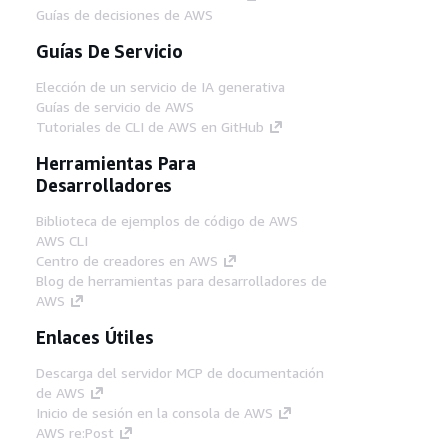
Guías de decisiones de AWS
Guías De Servicio
Elección de un servicio de IA generativa
Guías de servicio de AWS
Tutoriales de CLI de AWS en GitHub
Herramientas Para
Desarrolladores
Biblioteca de ejemplos de código de AWS
AWS CLI
Centro de creadores en AWS
Blog de herramientas para desarrolladores de
AWS
Enlaces Útiles
Descarga del servidor MCP de documentación
de AWS
Inicio de sesión en la consola de AWS
AWS re:Post