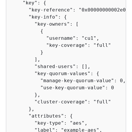
    "key": 
{
      "key-reference": "0x00000000002e06bf
      "key-info": 
{
        "key-owners": [

{
            "username": "cu1",

            "key-coverage": "full"

          }

        ],

        "shared-users": [],

        "key-quorum-values": 
{
          "manage-key-quorum-value": 0,

          "use-key-quorum-value": 0

        },

        "cluster-coverage": "full"

      },

      "attributes": 
{
        "key-type": "aes",

        "label": "example-aes",
