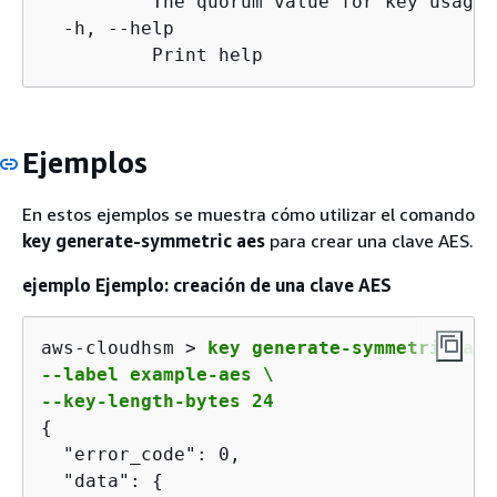
          The quorum value for key usage 
  -h, --help

          Print help
Ejemplos
En estos ejemplos se muestra cómo utilizar el comando
key generate-symmetric aes
para crear una clave AES.
ejemplo Ejemplo: creación de una clave AES
aws-cloudhsm > 
key generate-symmetric aes 
--label example-aes \

--key-length-bytes 24
{
  "error_code": 0,

  "data": 
{