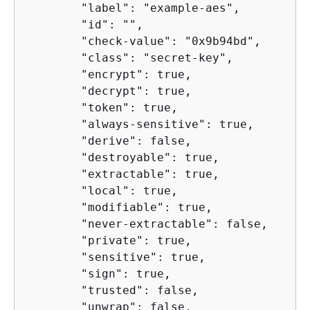
        "label": "example-aes",

        "id": "",

        "check-value": "0x9b94bd",

        "class": "secret-key",

        "encrypt": true,

        "decrypt": true,

        "token": true,

        "always-sensitive": true,

        "derive": false,

        "destroyable": true,

        "extractable": true,

        "local": true,

        "modifiable": true,

        "never-extractable": false,

        "private": true,

        "sensitive": true,

        "sign": true,

        "trusted": false,

        "unwrap": false,
