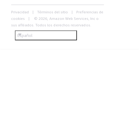
Privacidad
Términos del sitio
Preferencias de
cookies
© 2026, Amazon Web Services, Inc o
sus afiliados. Todos los derechos reservados.
Español