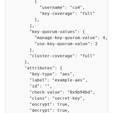
{
            "username": "cu4",

            "key-coverage": "full"

          },

        ],

        "key-quorum-values": 
{
          "manage-key-quorum-value": 4,

          "use-key-quorum-value": 2

        },

        "cluster-coverage": "full"

      },

      "attributes": 
{
        "key-type": "aes",

        "label": "example-aes",

        "id": "",

        "check-value": "0x9b94bd",

        "class": "secret-key",

        "encrypt": true,

        "decrypt": true,
