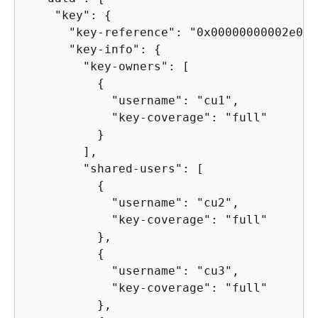
    "key": 
{
      "key-reference": "0x00000000002e06bf
      "key-info": 
{
        "key-owners": [

{
            "username": "cu1",

            "key-coverage": "full"

          }

        ],

        "shared-users": [

{
            "username": "cu2",

            "key-coverage": "full"

          },

{
            "username": "cu3",

            "key-coverage": "full"

          },
