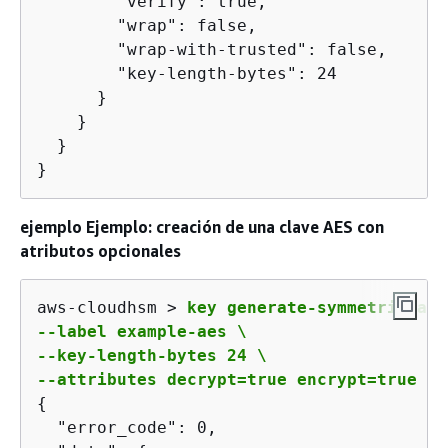
        "verify": true,

        "wrap": false,

        "wrap-with-trusted": false,

        "key-length-bytes": 24

      }

    }

  }

}
ejemplo Ejemplo: creación de una clave AES con
atributos opcionales
aws-cloudhsm > 
key generate-symmetric aes 
--label example-aes \

--key-length-bytes 24 \

--attributes decrypt=true encrypt=true
{
  "error_code": 0,
