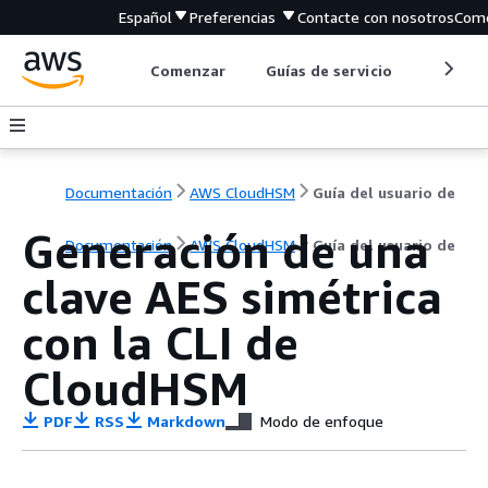
Español
Preferencias
Contacte con nosotros
Come
Comenzar
Guías de servicio
Herrami
Documentación
AWS CloudHSM
Guía del usuario de
Generación de una
Documentación
AWS CloudHSM
Guía del usuario de
clave AES simétrica
con la CLI de
CloudHSM
PDF
RSS
Markdown
Modo de enfoque