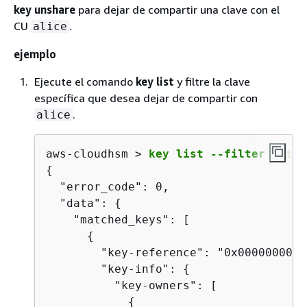
key unshare
para dejar de compartir una clave con el
CU
.
alice
ejemplo
Ejecute el comando
key list
y filtre la clave
específica que desea dejar de compartir con
.
alice
aws-cloudhsm > 
key list --filter attr.
{
  "error_code": 0,

  "data": 
{
    "matched_keys": [

{
        "key-reference": "0x0000000000
        "key-info": 
{
          "key-owners": [

{