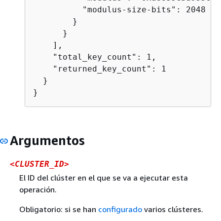
          "modulus-size-bits": 2048

        }

      }

    ],

    "total_key_count": 1,

    "returned_key_count": 1

  }

}
Argumentos
<CLUSTER_ID>
El ID del clúster en el que se va a ejecutar esta
operación.
Obligatorio: si se han
configurado
varios clústeres.