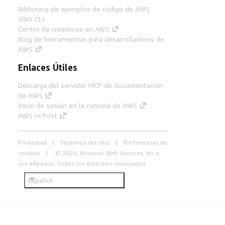
Biblioteca de ejemplos de código de AWS
AWS CLI
Centro de creadores en AWS
Blog de herramientas para desarrolladores de
AWS
Enlaces Útiles
Descarga del servidor MCP de documentación
de AWS
Inicio de sesión en la consola de AWS
AWS re:Post
Privacidad
Términos del sitio
Preferencias de
cookies
© 2026, Amazon Web Services, Inc o
sus afiliados. Todos los derechos reservados.
Español