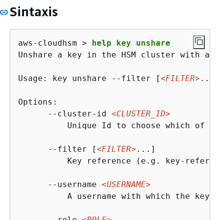
Sintaxis
aws-cloudhsm > 
help key unshare
Unshare a key in the HSM cluster with ano
Usage: key unshare --filter [
<FILTER>
...]
Options:

      --cluster-id 
<CLUSTER_ID>
          Unique Id to choose which of th
      --filter [
<FILTER>
...]

          Key reference (e.g. key-referen
      --username 
<USERNAME>
          A username with which the key w
      --role 
<ROLE>