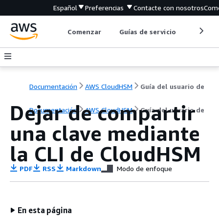
Español
Preferencias
Contacte con nosotros
Come
Comenzar
Guías de servicio
Herrami
Documentación
AWS CloudHSM
Guía del usuario de
Dejar de compartir
Documentación
AWS CloudHSM
Guía del usuario de
una clave mediante
la CLI de CloudHSM
PDF
RSS
Markdown
Modo de enfoque
En esta página