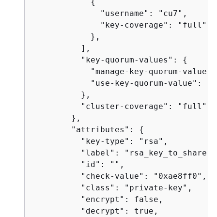
{
              "username": "cu7",

              "key-coverage": "full"

            },

          ],

          "key-quorum-values": 
{
            "manage-key-quorum-value": 
            "use-key-quorum-value": 0

          },

          "cluster-coverage": "full"

        },

        "attributes": 
{
          "key-type": "rsa",

          "label": "rsa_key_to_share",

          "id": "",

          "check-value": "0xae8ff0",

          "class": "private-key",

          "encrypt": false,

          "decrypt": true,
