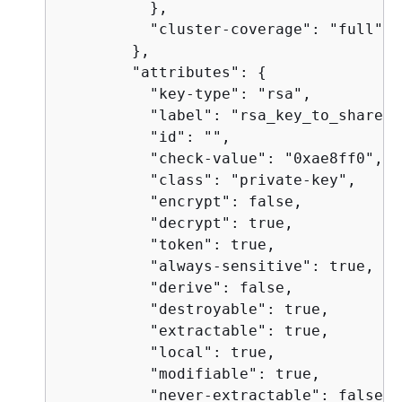
          },

          "cluster-coverage": "full"

        },

        "attributes": 
{
          "key-type": "rsa",

          "label": "rsa_key_to_share",

          "id": "",

          "check-value": "0xae8ff0",

          "class": "private-key",

          "encrypt": false,

          "decrypt": true,

          "token": true,

          "always-sensitive": true,

          "derive": false,

          "destroyable": true,

          "extractable": true,

          "local": true,

          "modifiable": true,

          "never-extractable": false,
