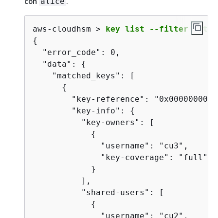
con
.
alice
aws-cloudhsm > 
key list --filter attr.
{
  "error_code": 0,

  "data": 
{
    "matched_keys": [

{
        "key-reference": "0x0000000000
        "key-info": 
{
          "key-owners": [

{
              "username": "cu3",

              "key-coverage": "full"

            }

          ],

          "shared-users": [

{
              "username": "cu2",
