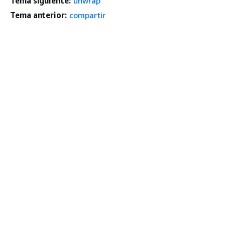
Tema siguiente:
unwrap
Tema anterior:
compartir