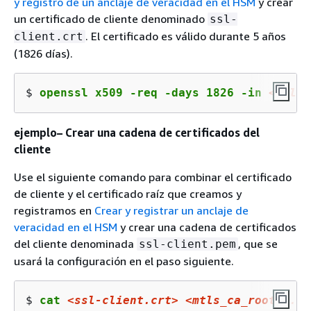
y registro de un anclaje de veracidad en el HSM
y crear
un certificado de cliente denominado
ssl-
. El certificado es válido durante 5 años
client.crt
(1826 días).
$ 
openssl x509 -req -days 1826 -in 
<ssl-c
ejemplo– Crear una cadena de certificados del
cliente
Use el siguiente comando para combinar el certificado
de cliente y el certificado raíz que creamos y
registramos en
Crear y registrar un anclaje de
veracidad en el HSM
y crear una cadena de certificados
del cliente denominada
, que se
ssl-client.pem
usará la configuración en el paso siguiente.
$ 
cat 
<ssl-client.crt>
<mtls_ca_root_1.cr