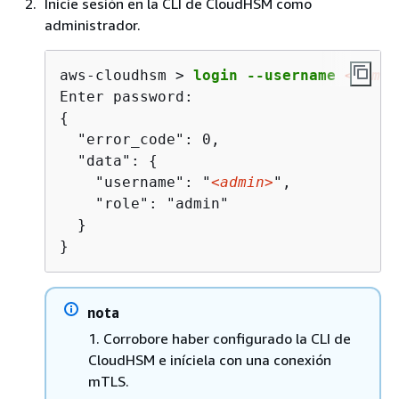
Inicie sesión en la CLI de CloudHSM como
administrador.
aws-cloudhsm > 
login --username 
<admin
{
  "error_code": 0,

  "data": 
{
    "username": "
<admin>
",

    "role": "admin"

  }

}
nota
1. Corrobore haber configurado la CLI de
CloudHSM e iníciela con una conexión
mTLS.