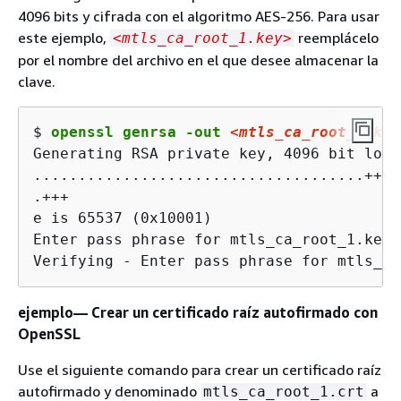
4096 bits y cifrada con el algoritmo AES-256. Para usar
este ejemplo,
reemplácelo
<mtls_ca_root_1.key>
por el nombre del archivo en el que desee almacenar la
clave.
$ 
openssl genrsa -out 
<mtls_ca_root_1.key
Generating RSA private key, 4096 bit long
.....................................+++

.+++

e is 65537 (0x10001)

Enter pass phrase for mtls_ca_root_1.key:

Verifying - Enter pass phrase for mtls_ca
ejemplo— Crear un certificado raíz autofirmado con
OpenSSL
Use el siguiente comando para crear un certificado raíz
autofirmado y denominado
a
mtls_ca_root_1.crt