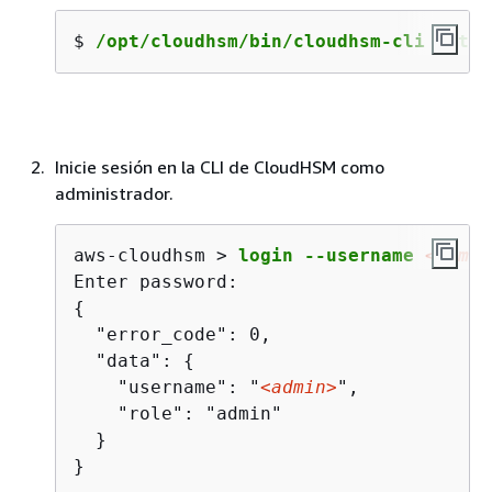
$ 
/opt/cloudhsm/bin/cloudhsm-cli inter
Inicie sesión en la CLI de CloudHSM como
administrador.
aws-cloudhsm > 
login --username 
<admin
{
  "error_code": 0,

  "data": 
{
    "username": "
<admin>
",

    "role": "admin"

  }

}