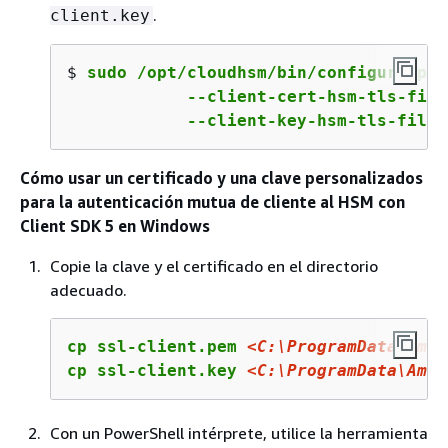
.
client.key
$ 
sudo /opt/cloudhsm/bin/configure-pkc
            --client-cert-hsm-tls-file
            --client-key-hsm-tls-file 
Cómo usar un certificado y una clave personalizados
para la autenticación mutua de cliente al HSM con
Client SDK 5 en Windows
Copie la clave y el certificado en el directorio
adecuado.
cp ssl-client.pem 
<C:\ProgramData\Amaz
cp ssl-client.key 
<C:\ProgramData\Amaz
Con un PowerShell intérprete, utilice la herramienta