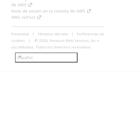
de AWS
Inicio de sesión en la consola de AWS
AWS re:Post
Privacidad
Términos del sitio
Preferencias de
cookies
© 2026, Amazon Web Services, Inc o
sus afiliados. Todos los derechos reservados.
Español