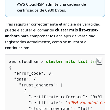
AWS CloudHSM admite una cadena de
certificados de 6980 bytes.
Tras registrar correctamente el anclaje de veracidad,
puede ejecutar el comando
cluster mtls list-trust-
anchors
para comprobar los anclajes de veracidad
registrados actualmente, como se muestra a
continuación:
aws-cloudhsm > 
cluster mtls list-trust-an
{
  "error_code": 0,

  "data": 
{
    "trust_anchors": [

{
        "certificate-reference": "0x01",

        "certificate": "
<PEM Encoded Cert
        "cluster-coverage": "full"
