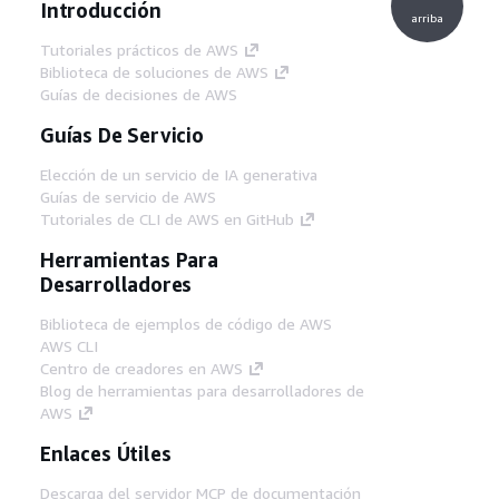
Introducción
arriba
Tutoriales prácticos de AWS
Biblioteca de soluciones de AWS
Guías de decisiones de AWS
Guías De Servicio
Elección de un servicio de IA generativa
Guías de servicio de AWS
Tutoriales de CLI de AWS en GitHub
Herramientas Para
Desarrolladores
Biblioteca de ejemplos de código de AWS
AWS CLI
Centro de creadores en AWS
Blog de herramientas para desarrolladores de
AWS
Enlaces Útiles
Descarga del servidor MCP de documentación