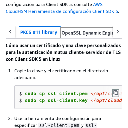
configuración para Client SDK 5, consulte
AWS
CloudHSM Herramienta de configuración Client SDK 5
.
PKCS #11 library
OpenSSL Dynamic Engine
Ke
Cómo usar un certificado y una clave personalizados
para la autenticación mutua cliente-servidor de TLS
con Client SDK 5 en Linux
Copie la clave y el certificado en el directorio
adecuado.
$ 
sudo cp ssl-client.pem 
<
/opt/
cloudhs
$ 
sudo cp ssl-client.key 
<
/opt/
cloudhs
Use la herramienta de configuración para
especificar
y
ssl-client.pem
ssl-