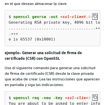
en el que deseas almacenar la clave.
$ 
openssl genrsa -out 
<ssl-client.key>
 40
Generating RSA private key, 4096 bit long
.....................................+++

.+++

e is 65537 (0x10001)
ejemplo– Generar una solicitud de firma de
certificado (CSR) con OpenSSL
Use el siguiente comando para generar una solicitud
de firma de certificado (CSR) desde la clave privada
que acaba de crear. Lea las instrucciones que aparecen
en pantalla y siga las indicaciones.
$ 
openssl req -new -key 
<ssl-client.key>
 
You are about to be asked to enter inform