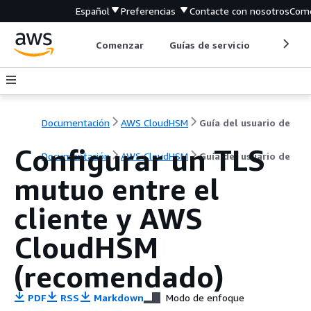
Español
Preferencias
Contacte con nosotros
Come
Comenzar
Guías de servicio
Herrami
Documentación
AWS CloudHSM
Guía del usuario de
Configurar un TLS
Documentación
AWS CloudHSM
Guía del usuario de
mutuo entre el
cliente y AWS
CloudHSM
(recomendado)
PDF
RSS
Markdown
Modo de enfoque