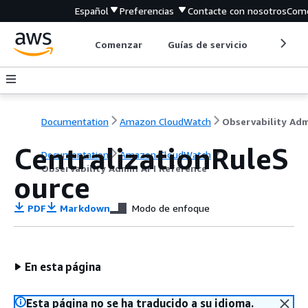
Español
Preferencias
Contacte con nosotros
Come
Comenzar
Guías de servicio
Herrami
Documentation
Amazon CloudWatch
CentralizationRuleS
Documentation
Amazon CloudWatch
Observability Admin API Reference
ource
PDF
Markdown
Modo de enfoque
En esta página
Esta página no se ha traducido a su idioma.