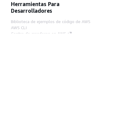
Herramientas Para
Desarrolladores
Biblioteca de ejemplos de código de AWS
AWS CLI
Centro de creadores en AWS
Blog de herramientas para desarrolladores de
AWS
Enlaces Útiles
Descarga del servidor MCP de documentación
de AWS
Inicio de sesión en la consola de AWS
AWS re:Post
Privacidad
Términos del sitio
Preferencias de
cookies
© 2026, Amazon Web Services, Inc o
sus afiliados. Todos los derechos reservados.
Español