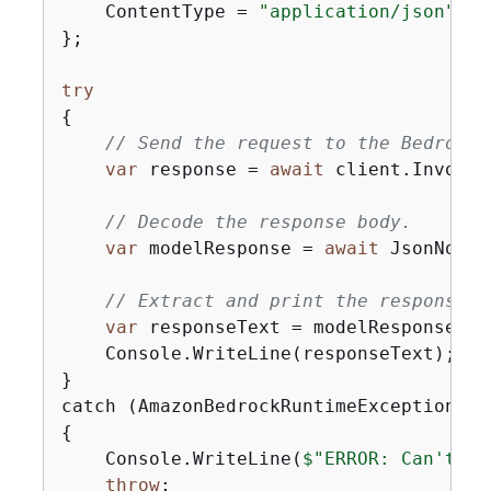
    ContentType = 
"application/json"
};

try
{
// Send the request to the Bedrock 
var
 response = 
await
 client.InvokeM
// Decode the response body.
var
 modelResponse = 
await
 JsonNode.
// Extract and print the response t
var
 responseText = modelResponse[
"g
    Console.WriteLine(responseText);

}

{
    Console.WriteLine(
$"ERROR: Can't in
throw
;
