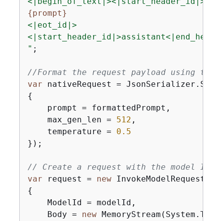
{
prompt}
<|eot_id|>

<|start_header_id|>assistant<|end_header
"
;

//Format the request payload using the 
var
 nativeRequest = JsonSerializer.Seri
{
    prompt = formattedPrompt,

    max_gen_len = 
512
,

    temperature = 
0.5
});

// Create a request with the model ID a
var
 request = 
new
{
    ModelId = modelId,

    Body = 
new
 MemoryStream(System.Text