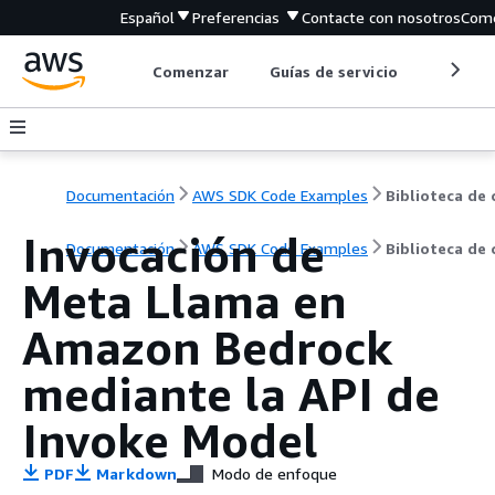
Español
Preferencias
Contacte con nosotros
Come
Comenzar
Guías de servicio
Herrami
Documentación
AWS SDK Code Examples
Invocación de
Documentación
AWS SDK Code Examples
Biblioteca de
Meta Llama en
Amazon Bedrock
mediante la API de
Invoke Model
PDF
Markdown
Modo de enfoque