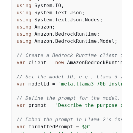
using
using
using
using
using
using
 Amazon.BedrockRuntime.Model;

// Create a Bedrock Runtime client in t
var
 client = 
new
 AmazonBedrockRuntimeCl
// Set the model ID, e.g., Llama 3 70b 
var
 modelId = 
"meta.llama3-70b-instruct
// Define the prompt for the model.
var
 prompt = 
"Describe the purpose of a
// Embed the prompt in Llama 2's instru
var
 formattedPrompt = 
$@"
