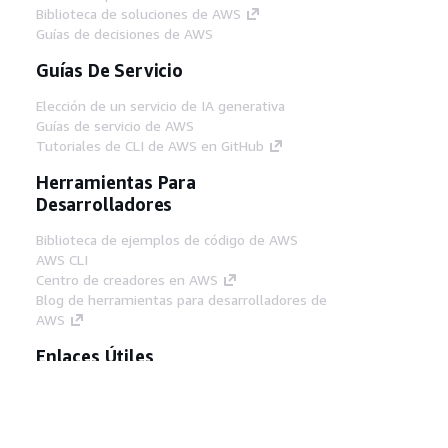
Biblioteca de soluciones de AWS
Guías de decisiones de AWS
Guías De Servicio
Elección de un servicio de IA generativa
Guías de servicio de AWS
Tutoriales de CLI de AWS en GitHub
Herramientas Para
Desarrolladores
Biblioteca de ejemplos de código de AWS
AWS CLI
Centro de creadores en AWS
Blog de herramientas para desarrolladores de
AWS
Enlaces Útiles
Descarga del servidor MCP de documentación
de AWS
Inicio de sesión en la consola de AWS