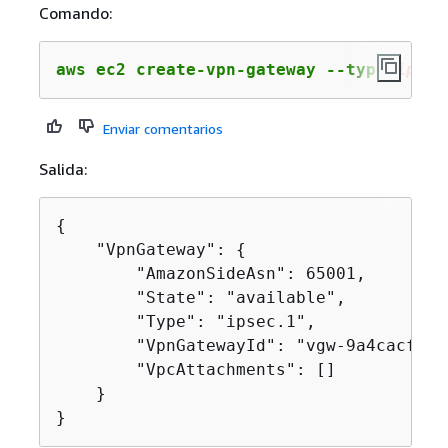
Comando:
aws ec2 create-vpn-gateway --type 
ipsec
Enviar comentarios
Salida:
{
    "VpnGateway": 
{
        "AmazonSideAsn": 65001,

        "State": "available",

        "Type": "ipsec.1",

        "VpnGatewayId": "vgw-9a4cacf3",

        "VpcAttachments": []

    }

}