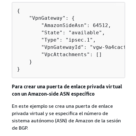
{
    "VpnGateway": 
{
        "AmazonSideAsn": 64512,

        "State": "available",

        "Type": "ipsec.1",

        "VpnGatewayId": "vgw-9a4cacf3",

        "VpcAttachments": []

    }

}
Para crear una puerta de enlace privada virtual
con un Amazon-side ASN específico
En este ejemplo se crea una puerta de enlace
privada virtual y se especifica el número de
sistema autónomo (ASN) de Amazon de la sesión
de BGP.