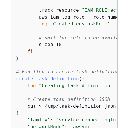
        track_resource 
"IAM_ROLE:ecsTas
        aws iam tag-role --role-name ec
log
"Created ecsTaskRole"
# Wait for role to be available
        sleep 10

fi
}

# Function to create task definition
create_task_definition
() 
{
log
"Creating task definition..."
# Create task definition JSON
    cat > /tmp/task-definition.json << 
{
    "family": "service-connect-nginx",

    "networkMode": "awsvpc",
