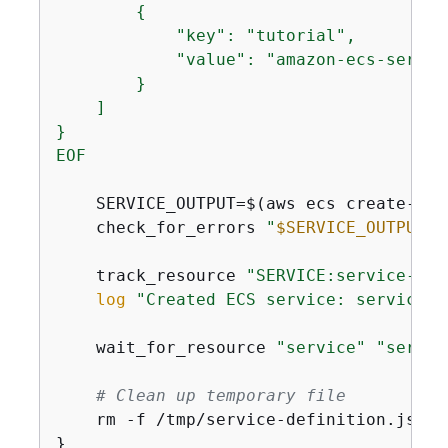
{
            "key": "tutorial",

            "value": "amazon-ecs-service
        }

    ]

}

EOF
    SERVICE_OUTPUT=$(aws ecs create-ser
    check_for_errors 
"
$SERVICE_OUTPUT
"
    track_resource 
"SERVICE:service-con
log
"Created ECS service: service-c
    wait_for_resource 
"service"
"servic
# Clean up temporary file
    rm -f /tmp/service-definition.json

}
