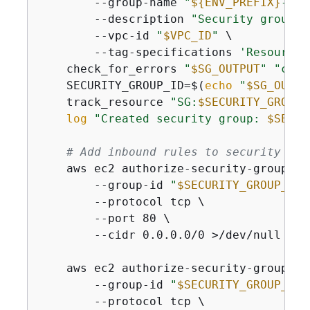
        --group-name 
"
$
{
ENV_PREFIX}
-ecs
        --description 
"Security group f
        --vpc-id 
"
$VPC_ID
"
 \

        --tag-specifications 
'ResourceT
    check_for_errors 
"
$SG_OUTPUT
"
"crea
    SECURITY_GROUP_ID=$(
echo
"
$SG_OUTPU
    track_resource 
"SG:
$SECURITY_GROUP_
log
"Created security group: 
$SECUR
# Add inbound rules to security gro
    aws ec2 authorize-security-group-ing
        --group-id 
"
$SECURITY_GROUP_ID
"
        --protocol tcp \

        --port 80 \

        --cidr 0.0.0.0/0 >/dev/null 2>&
    aws ec2 authorize-security-group-ing
        --group-id 
"
$SECURITY_GROUP_ID
"
        --protocol tcp \
