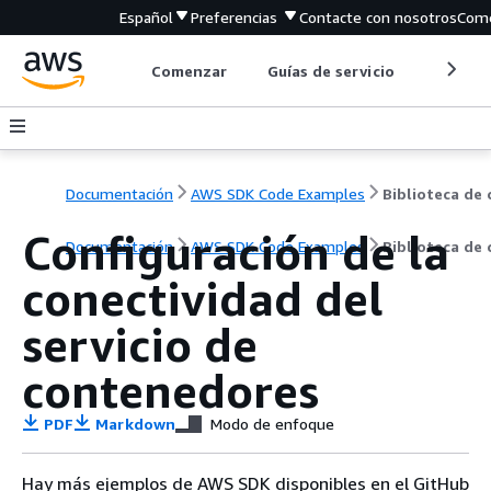
Español
Preferencias
Contacte con nosotros
Come
Comenzar
Guías de servicio
Herrami
Documentación
AWS SDK Code Examples
Configuración de la
Documentación
AWS SDK Code Examples
Biblioteca de
conectividad del
servicio de
contenedores
PDF
Markdown
Modo de enfoque
Hay más ejemplos de AWS SDK disponibles en el GitHub