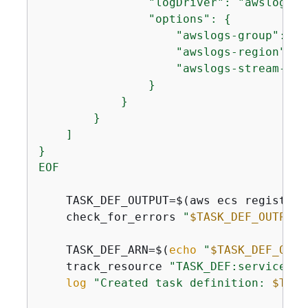
                "logDriver": "awslogs",

                "options": 
{
                    "awslogs-group": "/
                    "awslogs-region": "
                    "awslogs-stream-pref
                }

            }

        }

    ]

}

EOF
    TASK_DEF_OUTPUT=$(aws ecs register-
    check_for_errors 
"
$TASK_DEF_OUTPUT
"
    TASK_DEF_ARN=$(
echo
"
$TASK_DEF_OUTP
    track_resource 
"TASK_DEF:service-co
log
"Created task definition: 
$TASK