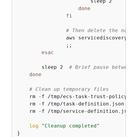
                        sleep 2

done
fi
# Then delete the names
                aws servicediscovery de
                ;;

esac
        sleep 2  
# Brief pause between 
done
# Clean up temporary files
    rm -f /tmp/ecs-task-trust-policy.jso
    rm -f /tmp/task-definition.json

    rm -f /tmp/service-definition.json

log
"Cleanup completed"
}
