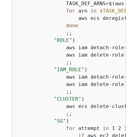
                TASK_DEF_ARNS=$(aws ecs
for
 arn 
in
$TASK_DEF_AR
                    aws ecs deregister-
done
                ;;

"ROLE"
)

                aws iam detach-role-pol
                aws iam delete-role --r
                ;;

"IAM_ROLE"
)

                aws iam detach-role-pol
                aws iam delete-role --r
                ;;

"CLUSTER"
)

                aws ecs delete-cluster 
                ;;

"SG"
)

for
 attempt 
in
 1 2 3 4 
if
 aws ec2 delete-s