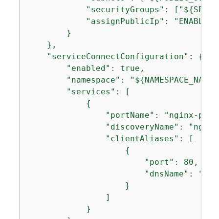
            "securityGroups": ["$
{
SECUR
            "assignPublicIp": "ENABLED"

        }

    },

    "serviceConnectConfiguration": 
{
        "enabled": true,

        "namespace": "$
{
NAMESPACE_NAME}"
        "services": [

{
                "portName": "nginx-port"
                "discoveryName": "nginx"
                "clientAliases": [

{
                        "port": 80,

                        "dnsName": "ngin
                    }

                ]

            }
