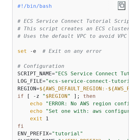
#!/bin/bash
# ECS Service Connect Tutorial Script v
# This script creates an ECS cluster wi
# Uses the default VPC to avoid VPC lim
set
 -e  
# Exit on any error
# Configuration
SCRIPT_NAME=
"ECS Service Connect Tutori
LOG_FILE=
"ecs-service-connect-tutorial-
REGION=
$
{
AWS_DEFAULT_REGION:-
$
{
AWS_REGI
if
 [ -z 
"
$REGION
"
 ]; 
then
echo
"ERROR: No AWS region configur
echo
"Set one with: aws configure s
exit
fi
ENV_PREFIX=
"tutorial"