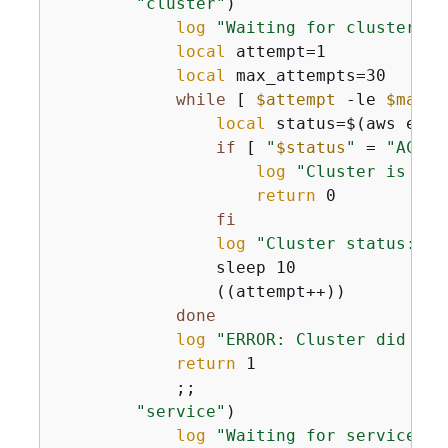
"cluster"
)

log
"Waiting for cluster 
$r
local
 attempt=1

local
 max_attempts=30

while
 [ 
$attempt
 -le 
$max_a
local
 status=$(aws ecs 
if
 [ 
"
$status
"
 = 
"ACTIV
log
"Cluster is now
return
 0

fi
log
"Cluster status: 
$s
                sleep 10

                ((attempt++))

done
log
"ERROR: Cluster did not
return
 1

            ;;

"service"
)

log
"Waiting for service 
$r