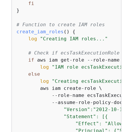
fi
}

# Function to create IAM roles
create_iam_roles
() 
{
log
"Creating IAM roles..."
# Check if ecsTaskExecutionRole exi
if
 aws iam get-role --role-name ecs
log
"IAM role ecsTaskExecutionR
else
log
"Creating ecsTaskExecutionR
        aws iam create-role \

            --role-name ecsTaskExecution
            --assume-role-policy-docume
                "Version":"2012-10-17",

                "Statement": [
{
                    "Effect": "Allow",

                    "Principal": 
{
"Serv