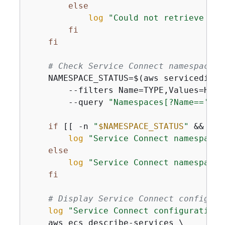
else
log
"Could not retrieve tas
fi
fi
# Check Service Connect namespace
    NAMESPACE_STATUS=$(aws servicedisco
        --filters Name=TYPE,Values=HTTP 
        --query 
"Namespaces[?Name=='
$NA
if
 [[ -n 
"
$NAMESPACE_STATUS
"
 && 
"
$N
log
"Service Connect namespace 
else
log
"Service Connect namespace 
fi
# Display Service Connect configura
log
"Service Connect configuration:
    aws ecs describe-services \
