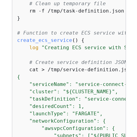
# Clean up temporary file
    rm -f /tmp/task-definition.json

}

# Function to create ECS service with S
create_ecs_service
() 
{
log
"Creating ECS service with Serv
# Create service definition JSON
    cat > /tmp/service-definition.json 
{
    "serviceName": "service-connect-ngi
    "cluster": "$
{
CLUSTER_NAME}",

    "taskDefinition": "service-connect-n
    "desiredCount": 1,

    "launchType": "FARGATE",

    "networkConfiguration": 
{
        "awsvpcConfiguration": 
{
            "subnets": ["$
{
PUBLIC_SUBNE