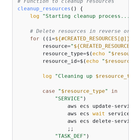
# Function to cleanup resources
cleanup_resources
() 
{
log
"Starting cleanup process..."
# Delete resources in reverse order
for
 ((i=
$
{
#CREATED_RESOURCES[@]}
-1;
        resource=
"
$
{
CREATED_RESOURCES[i
        resource_type=$(
echo
"
$resource
        resource_id=$(
echo
"
$resource
"
 
log
"Cleaning up 
$resource_type
case
"
$resource_type
"
in
"SERVICE"
)

                aws ecs update-service 
                aws ecs 
wait
 services-s
                aws ecs delete-service 
                ;;

"TASK_DEF"
)
