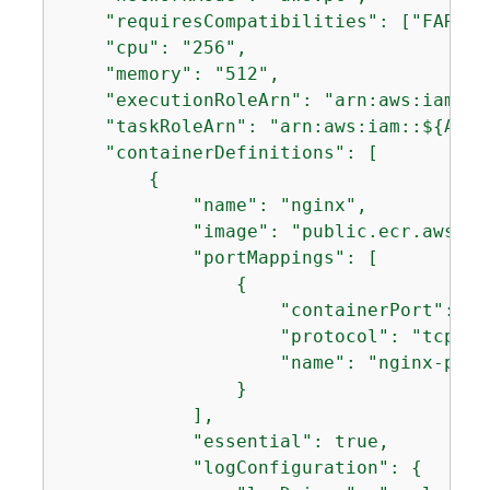
    "requiresCompatibilities": ["FARGATE
    "cpu": "256",

    "memory": "512",

    "executionRoleArn": "arn:aws:iam::$
    "taskRoleArn": "arn:aws:iam::$
{
ACCO
    "containerDefinitions": [

{
            "name": "nginx",

            "image": "public.ecr.aws/do
            "portMappings": [

{
                    "containerPort": 80,
                    "protocol": "tcp",

                    "name": "nginx-port"
                }

            ],

            "essential": true,

            "logConfiguration": 
{