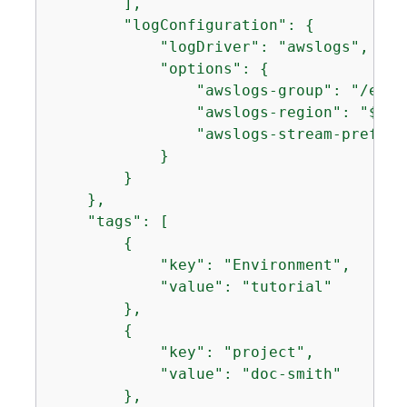
        ],

        "logConfiguration": 
{
            "logDriver": "awslogs",

            "options": 
{
                "awslogs-group": "/ecs/
                "awslogs-region": "$
{
RE
                "awslogs-stream-prefix"
            }

        }

    },

    "tags": [

{
            "key": "Environment",

            "value": "tutorial"

        },

{
            "key": "project",

            "value": "doc-smith"

        },
