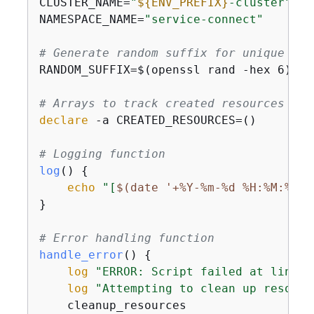
CLUSTER_NAME=
"
$
{
ENV_PREFIX}
-cluster"
NAMESPACE_NAME=
"service-connect"
# Generate random suffix for unique res
RANDOM_SUFFIX=$(openssl rand -hex 6)

# Arrays to track created resources for
declare
 -a CREATED_RESOURCES=()

# Logging function
log
() 
{
echo
"[
$(date '+%Y-%m-%d %H:%M:%S')
}

# Error handling function
handle_error
() 
{
log
"ERROR: Script failed at line 
$
log
"Attempting to clean up resourc
    cleanup_resources
