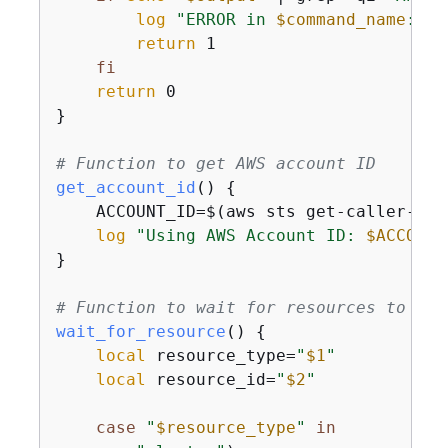
log
"ERROR in 
$command_name
: 
$o
return
 1

fi
return
 0

}

# Function to get AWS account ID
get_account_id
() 
{
    ACCOUNT_ID=$(aws sts get-caller-ide
log
"Using AWS Account ID: 
$ACCOUNT
}

# Function to wait for resources to be 
wait_for_resource
() 
{
local
 resource_type=
"
$1
"
local
 resource_id=
"
$2
"
case
"
$resource_type
"
in