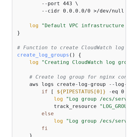
        --port 443 \

        --cidr 0.0.0.0/0 >/dev/null 2>&
log
"Default VPC infrastructure set
}

# Function to create CloudWatch log gro
create_log_groups
() 
{
log
"Creating CloudWatch log groups
# Create log group for nginx contai
    aws logs create-log-group --log-gro
if
 [ 
$
{
PIPESTATUS[0]}
 -eq 0 ]; 
log
"Log group /ecs/service
            track_resource 
"LOG_GROUP:/
else
log
"Log group /ecs/service
fi
    }
