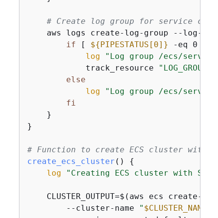
# Create log group for service conn
    aws logs create-log-group --log-gro
if
 [ 
$
{
PIPESTATUS[0]}
 -eq 0 ]; 
log
"Log group /ecs/service
            track_resource 
"LOG_GROUP:/
else
log
"Log group /ecs/service
fi
    }

}

# Function to create ECS cluster with S
create_ecs_cluster
() 
{
log
"Creating ECS cluster with Serv
    CLUSTER_OUTPUT=$(aws ecs create-clus
        --cluster-name 
"
$CLUSTER_NAME
"
 