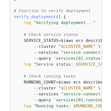
# Function to verify deployment
verify_deployment
() 
{
log
"Verifying deployment..."
# Check service status
    SERVICE_STATUS=$(aws ecs describe-se
        --cluster 
"
$CLUSTER_NAME
"
 \

        --services 
"service-connect-ngi
        --query 
'services[0].status'
 --
log
"Service status: 
$SERVICE_STATU
# Check running tasks
    RUNNING_COUNT=$(aws ecs describe-ser
        --cluster 
"
$CLUSTER_NAME
"
 \

        --services 
"service-connect-ngi
        --query 
'services[0].runningCou
log
"Running tasks: 
$RUNNING_COUNT
"