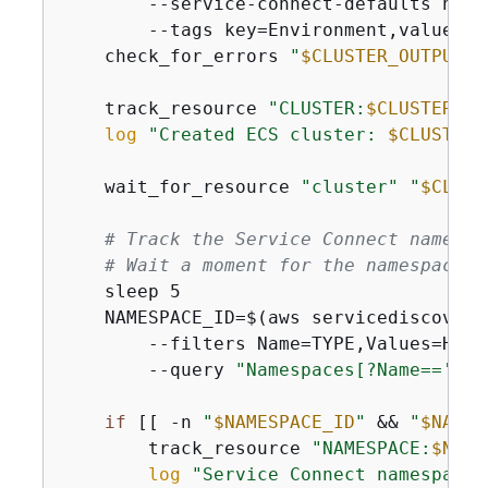
        --service-connect-defaults name
        --tags key=Environment,value=tu
    check_for_errors 
"
$CLUSTER_OUTPUT
"
    track_resource 
"CLUSTER:
$CLUSTER_NA
log
"Created ECS cluster: 
$CLUSTER_
    wait_for_resource 
"cluster"
"
$CLUST
# Track the Service Connect namespa
# Wait a moment for the namespace t
    sleep 5

    NAMESPACE_ID=$(aws servicediscovery
        --filters Name=TYPE,Values=HTTP 
        --query 
"Namespaces[?Name=='
$NA
if
 [[ -n 
"
$NAMESPACE_ID
"
 && 
"
$NAMES
        track_resource 
"NAMESPACE:
$NAME
log
"Service Connect namespace 