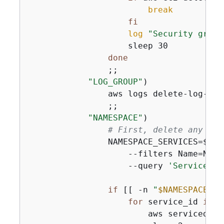
break
fi
log
"Security group
                    sleep 30

done
                ;;

"LOG_GROUP"
)

                aws logs delete-log-gro
                ;;

"NAMESPACE"
)

# First, delete any ser
                NAMESPACE_SERVICES=$(aw
                    --filters Name=NAME
                    --query 
'Services[]
if
 [[ -n 
"
$NAMESPACE_SE
for
 service_id 
in
$
                        aws servicedisc