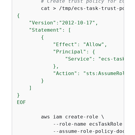
# Create trust policy for ECS t
        cat > /tmp/ecs-task-trust-polic
{
    "Version":"2012-10-17",

    "Statement": [

{
            "Effect": "Allow",

            "Principal": 
{
                "Service": "ecs-tasks.a
            },

            "Action": "sts:AssumeRole"

        }

    ]

}

EOF
        aws iam create-role \

            --role-name ecsTaskRole \

            --assume-role-policy-docume