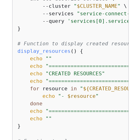
        --cluster 
"
$CLUSTER_NAME
"
 \

        --services 
"service-connect-ngi
        --query 
'services[0].serviceCon
}

# Function to display created resources
display_resources
() 
{
echo
""
echo
"=============================
echo
"CREATED RESOURCES"
echo
"=============================
for
 resource 
in
"
$
{
CREATED_RESOURCE
echo
"- 
$resource
"
done
echo
"=============================
echo
""
}
