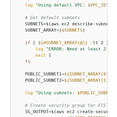
log
"Using default VPC: 
$VPC_ID
"
# Get default subnets
    SUBNETS=$(aws ec2 describe-subnets 
    SUBNET_ARRAY=(
$SUBNETS
)

if
 [ 
$
{
#SUBNET_ARRAY[@]}
 -lt 2 ]; 
t
log
"ERROR: Need at least 2 sub
exit
 1

fi
    PUBLIC_SUBNET1=
$
{
SUBNET_ARRAY[0]}
    PUBLIC_SUBNET2=
$
{
SUBNET_ARRAY[1]}
log
"Using subnets: 
$PUBLIC_SUBNET1
# Create security group for ECS tas
    SG_OUTPUT=$(aws ec2 create-security-