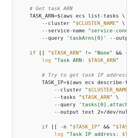
# Get task ARN
    TASK_ARN=$(aws ecs list-tasks \

        --cluster 
"
$CLUSTER_NAME
"
 \

        --service-name 
"service-connect
        --query 
'taskArns[0]'
 --output 
if
 [[ 
"
$TASK_ARN
"
 != 
"None"
 && -n 
"
log
"Task ARN: 
$TASK_ARN
"
# Try to get task IP address
        TASK_IP=$(aws ecs describe-tasks
            --cluster 
"
$CLUSTER_NAME
"
 \

            --tasks 
"
$TASK_ARN
"
 \

            --query 
'tasks[0].attachmen
            --output text 2>/dev/null |
if
 [[ -n 
"
$TASK_IP
"
 && 
"
$TASK_I
log
"Task IP address: 
$TASK