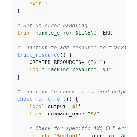
exit
 1

}

# Set up error handling
trap
'handle_error $LINENO'
 ERR

# Function to add resource to tracking 
track_resource
() 
{
    CREATED_RESOURCES+=(
"
$1
"
)

log
"Tracking resource: 
$1
"
}

# Function to check if command output c
check_for_errors
() 
{
local
 output=
"
$1
"
local
 command_name=
"
$2
"
# Check for specific AWS CLI error 
if
echo
"
$output
"
 | grep -qi 
"An er