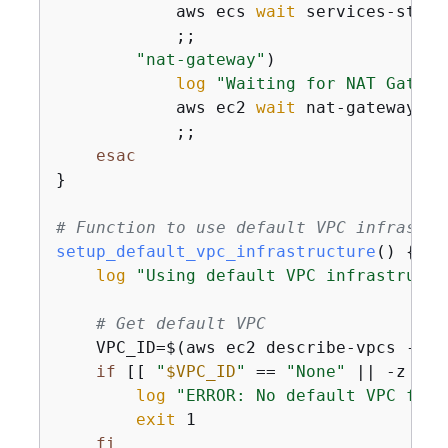
            aws ecs 
wait
 services-stabl
            ;;

"nat-gateway"
)

log
"Waiting for NAT Gatewa
            aws ec2 
wait
 nat-gateway-av
            ;;

esac
}

# Function to use default VPC infrastru
setup_default_vpc_infrastructure
() 
{
log
"Using default VPC infrastructu
# Get default VPC
    VPC_ID=$(aws ec2 describe-vpcs --fi
if
 [[ 
"
$VPC_ID
"
 == 
"None"
 || -z 
"
$V
log
"ERROR: No default VPC foun
exit
 1

fi