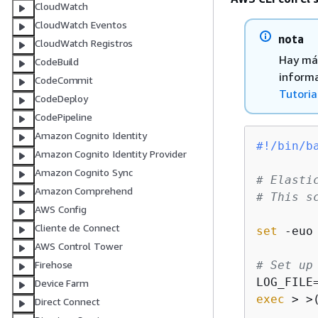
CloudWatch
CloudWatch Eventos
nota
CloudWatch Registros
Hay más
CodeBuild
informa
CodeCommit
Tutoria
CodeDeploy
CodePipeline
Amazon Cognito Identity
#!/bin/b
Amazon Cognito Identity Provider
Amazon Cognito Sync
# Elasti
Amazon Comprehend
# This s
AWS Config
Cliente de Connect
set
 -euo 
AWS Control Tower
# Set up
Firehose
LOG_FILE
Device Farm
exec
 > >
Direct Connect