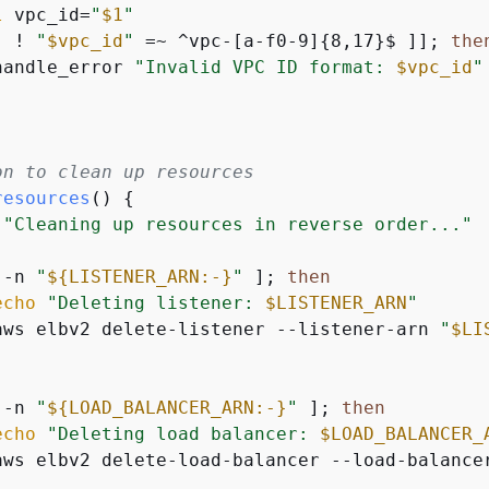
l
 vpc_id=
"
$1
"
[ ! 
"
$vpc_id
"
 =~ ^vpc-[a-f0-9]
{
8,17}$ ]]; 
the
handle_error 
"Invalid VPC ID format: 
$vpc_id
"
on to clean up resources
resources
() 
{
"Cleaning up resources in reverse order..."
 -n 
"
$
{
LISTENER_ARN:-}
"
 ]; 
then
echo
"Deleting listener: 
$LISTENER_ARN
"
aws elbv2 delete-listener --listener-arn 
"
$LI
 -n 
"
$
{
LOAD_BALANCER_ARN:-}
"
 ]; 
then
echo
"Deleting load balancer: 
$LOAD_BALANCER_
aws elbv2 delete-load-balancer --load-balance