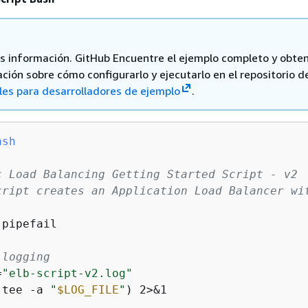
 información. GitHub Encuentre el ejemplo completo y obte
ción sobre cómo configurarlo y ejecutarlo en el repositorio d
les para desarrolladores de ejemplo
.
ash
c Load Balancing Getting Started Script - v2
cript creates an Application Load Balancer wi
pipefail

 logging
=
"elb-script-v2.log"
(tee -a 
"
$LOG_FILE
"
) 2>&1
