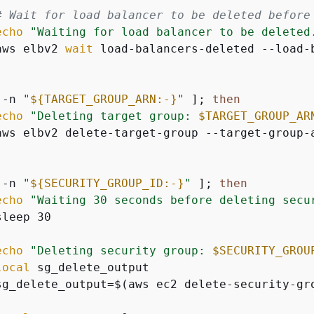
# Wait for load balancer to be deleted before
echo
"Waiting for load balancer to be deleted
aws elbv2 
wait
 load-balancers-deleted --load-
 -n 
"
$
{
TARGET_GROUP_ARN:-}
"
 ]; 
then
echo
"Deleting target group: 
$TARGET_GROUP_AR
aws elbv2 delete-target-group --target-group-
 -n 
"
$
{
SECURITY_GROUP_ID:-}
"
 ]; 
then
echo
"Waiting 30 seconds before deleting secu
leep 30

echo
"Deleting security group: 
$SECURITY_GROU
local
 sg_delete_output

sg_delete_output=$(aws ec2 delete-security-gr