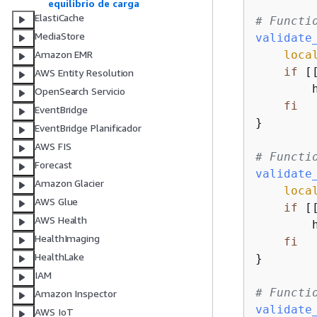
equilibrio de carga
ElastiCache
# Functi
MediaStore
validate
loca
Amazon EMR
if
 [
AWS Entity Resolution
        
OpenSearch Servicio
fi
EventBridge
}

EventBridge Planificador
AWS FIS
# Functi
Forecast
validate
Amazon Glacier
loca
AWS Glue
if
 [
AWS Health
        
HealthImaging
fi
HealthLake
}

IAM
# Functi
Amazon Inspector
validate
AWS IoT