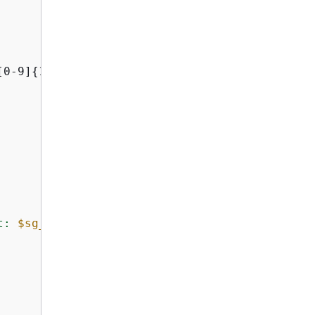
[0-9]
{
12}:.+$ ]]; 
then
t: 
$sg_id
"