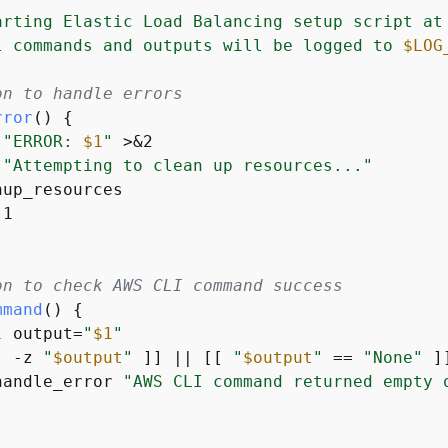
arting Elastic Load Balancing setup script at
l commands and outputs will be logged to 
$LOG
on to handle errors
rror
() 
{
"ERROR: 
$1
"
 >&2

"Attempting to clean up resources..."
up_resources

1

on to check AWS CLI command success
mmand
() 
{
l
 output=
"
$1
"
[ -z 
"
$output
"
 ]] || [[ 
"
$output
"
 == 
"None"
 ]
handle_error 
"AWS CLI command returned empty 