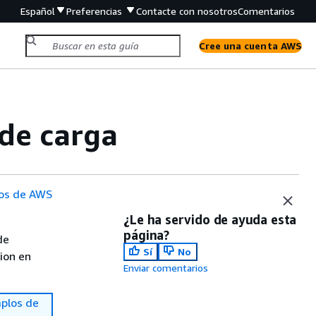
Español
Preferencias
Contacte con nosotros
Comentarios
Cree una cuenta AWS
de carga
os de AWS
¿Le ha servido de ayuda esta
página?
de
Sí
No
sion en
Enviar comentarios
plos de