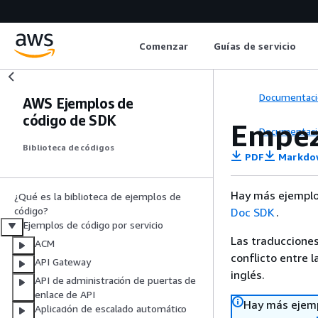
Comenzar
Guías de servicio
Documentaci
AWS Ejemplos de
código de SDK
Empez
Documentaci
Biblioteca de códigos
PDF
Markdo
Hay más ejemplo
¿Qué es la biblioteca de ejemplos de
código?
Doc SDK
.
Ejemplos de código por servicio
Las traducciones
ACM
conflicto entre l
API Gateway
inglés.
API de administración de puertas de
enlace de API
Hay más ejemp
Aplicación de escalado automático