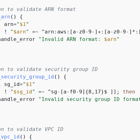
on to validate ARN format
_arn
() 
{
l
 arn=
"
$1
"
[ ! 
"
$arn
"
 =~ ^arn:aws:[a-z0-9-]+:[a-z0-9-]*:
handle_error 
"Invalid ARN format: 
$arn
"
on to validate security group ID
_security_group_id
() 
{
l
 sg_id=
"
$1
"
[ ! 
"
$sg_id
"
 =~ ^sg-[a-f0-9]
{
8,17}$ ]]; 
then
handle_error 
"Invalid security group ID forma
on to validate VPC ID
_vpc_id
() 
{