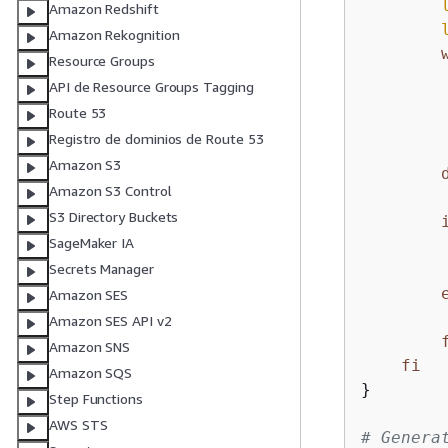
Amazon Redshift
Amazon Rekognition
Resource Groups
        
API de Resource Groups Tagging
Route 53
         
Registro de dominios de Route 53
        
Amazon S3
Amazon S3 Control
S3 Directory Buckets
SageMaker IA
Secrets Manager
Amazon SES
Amazon SES API v2
Amazon SNS
fi
Amazon SQS
}

Step Functions
AWS STS
# Genera