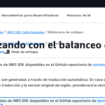
Herramientas para desarrolladores
Recursos de IA
ón
AWS SDK Code Examples
Biblioteca de códigos
ando con el balanceo 
ón
AWS SDK Code Examples
Biblioteca de códigos
wn
Modo de enfoque
s de AWS SDK disponibles en el GitHub repositorio de
ejempl
 son generadas a través de traducción automática. En caso 
a traducción y la version original de inglés, prevalecerá la ver
los de AWS SDK disponibles en el GitHub repositorio de
ejem