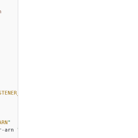
n
STENER_ARN
"
 2>/dev/null || 
true
ARN
"
r-arn 
"
$LOAD_BALANCER_ARN
"
 2>/dev/null || 
tru