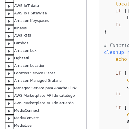
loca
AWS IoT data
if
 [
AWS IoT SiteWise
        
Amazon Keyspaces
fi
Kinesis
}

AWS KMS
Lambda
# Functi
Amazon Lex
cleanup_
Lightsail
echo
Amazon Location
if
 [
Location Service Places
Amazon Managed Grafana
        
Managed Service para Apache Flink
fi
AWS Marketplace API de catálogo
AWS Marketplace API de acuerdo
if
 [
MediaConnect
MediaConvert
        
MediaLive