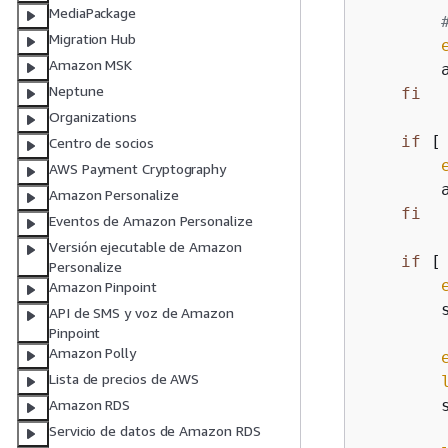
MediaPackage
Migration Hub
Amazon MSK
        
Neptune
fi
Organizations
if
 [
Centro de socios
AWS Payment Cryptography
        
Amazon Personalize
fi
Eventos de Amazon Personalize
Versión ejecutable de Amazon
if
 [
Personalize
Amazon Pinpoint
        s
API de SMS y voz de Amazon
Pinpoint
Amazon Polly
Lista de precios de AWS
        
Amazon RDS
Servicio de datos de Amazon RDS