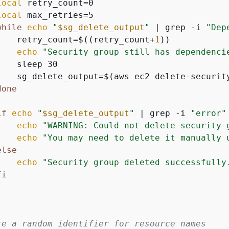
local
 retry_count=0

local
 max_retries=5

while
echo
"
$sg_delete_output
"
 | grep -i 
"Dep
    retry_count=$((retry_count+
1
))

echo
"Security group still has dependenci
   sleep 30

    sg_delete_output=$(aws ec2 delete-securit
done
if
echo
"
$sg_delete_output
"
 | grep -i 
"error"
echo
"WARNING: Could not delete security 
echo
"You may need to delete it manually 
else
echo
"Security group deleted successfully
fi
te a random identifier for resource names