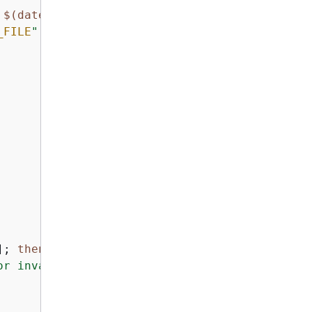
 
$(date)
"
_FILE
"
]; 
then
or invalid output"