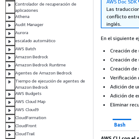
AWS Doc SDK
Controlador de recuperación de
Las traduccio
aplicaciones
conflicto entre
Athena
inglés.
Audit Manager
Aurora
En el siguiente 
escalado automático
AWS Batch
Creación de 
Amazon Bedrock
Creación de 
Amazon Bedrock Runtime
Creación de
Agentes de Amazon Bedrock
Verificación
Tiempo de ejecución de agentes de
Adición de u
Amazon Bedrock
AWS Budgets
Adición de e
AWS Cloud Map
Eliminar rec
AWS Cloud9
CloudFormation
Bash
CloudFront
CloudTrail
AWS CLI con el 