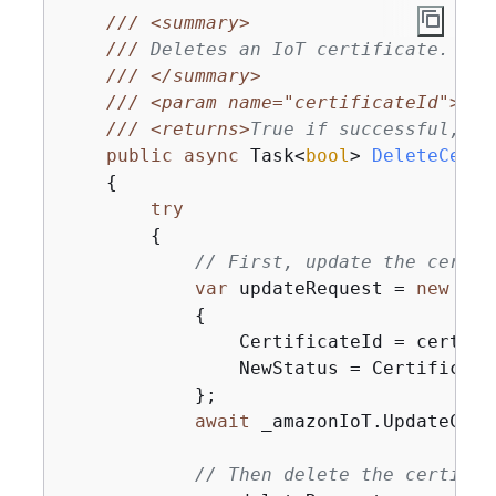
///
<summary>
///
 Deletes an IoT certificate.
///
</summary>
///
<param name="certificateId">
The
///
<returns>
True if successful, fa
public
async
 Task<
bool
> 
DeleteCerti
{
try
{
// First, update the certif
var
 updateRequest = 
new
 Upd
{
                CertificateId = certific
                NewStatus = Certificate
            };

await
 _amazonIoT.UpdateCert
// Then delete the certific