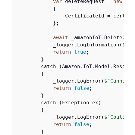
var
 deleteRequest = 
new
 Del
{
                CertificateId = certific
            };

await
 _amazonIoT.DeleteCert
            _logger.LogInformation(
$"De
return
true
;

        }

        catch (Amazon.IoT.Model.Resourc
{
            _logger.LogError(
$"Cannot d
return
false
;

        }

        catch (Exception ex)

{
            _logger.LogError(
$"Couldn't
return
false
;

        }
