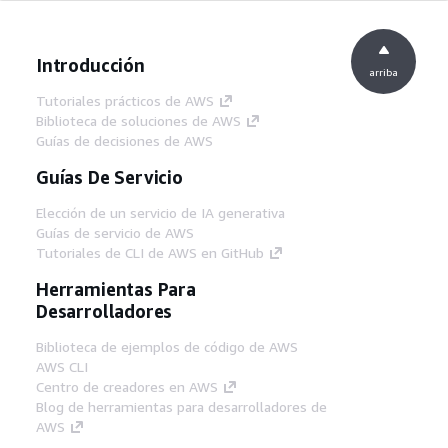
Introducción
arriba
Tutoriales prácticos de AWS
Biblioteca de soluciones de AWS
Guías de decisiones de AWS
Guías De Servicio
Elección de un servicio de IA generativa
Guías de servicio de AWS
Tutoriales de CLI de AWS en GitHub
Herramientas Para
Desarrolladores
Biblioteca de ejemplos de código de AWS
AWS CLI
Centro de creadores en AWS
Blog de herramientas para desarrolladores de
AWS