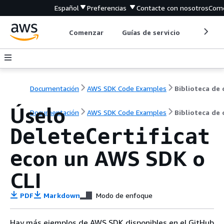
Español
Preferencias
Contacte con nosotros
Come
Comenzar
Guías de servicio
Herrami
Documentación
AWS SDK Code Examples
Úselo
Documentación
AWS SDK Code Examples
Biblioteca de
DeleteCertificat
con un AWS SDK o
e
CLI
PDF
Markdown
Modo de enfoque
Hay más ejemplos de AWS SDK disponibles en el GitHub