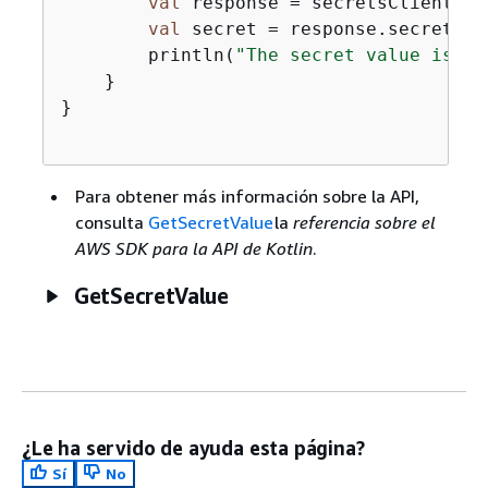
val
 response = secretsClient.ge
val
 secret = response.secretStri
        println(
"The secret value is 
$s
    }

}

Para obtener más información sobre la API,
consulta
GetSecretValue
la
referencia sobre el
AWS SDK para la API de Kotlin
.
GetSecretValue
¿Le ha servido de ayuda esta página?
Sí
No