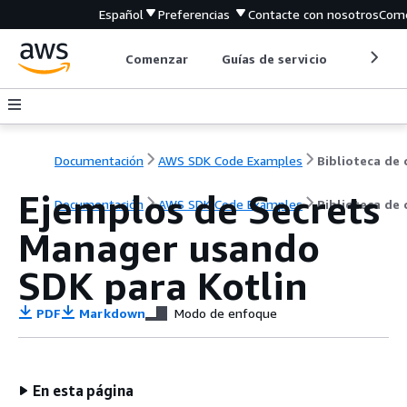
Español
Preferencias
Contacte con nosotros
Come
Comenzar
Guías de servicio
Herrami
Documentación
AWS SDK Code Examples
Ejemplos de Secrets
Documentación
AWS SDK Code Examples
Biblioteca de
Manager usando
SDK para Kotlin
PDF
Markdown
Modo de enfoque
En esta página