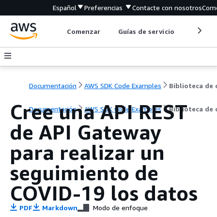
Español
Preferencias
Contacte con nosotros
Come
Comenzar
Guías de servicio
Herrami
Documentación
AWS SDK Code Examples
Cree una API REST
Documentación
AWS SDK Code Examples
Biblioteca de
de API Gateway
para realizar un
seguimiento de
COVID-19 los datos
PDF
Markdown
Modo de enfoque