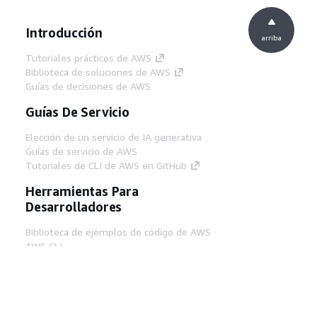
Introducción
arriba
Tutoriales prácticos de AWS
Biblioteca de soluciones de AWS
Guías de decisiones de AWS
Guías De Servicio
Elección de un servicio de IA generativa
Guías de servicio de AWS
Tutoriales de CLI de AWS en GitHub
Herramientas Para
Desarrolladores
Biblioteca de ejemplos de código de AWS
AWS CLI
Centro de creadores en AWS
Blog de herramientas para desarrolladores de
AWS
Enlaces Útiles