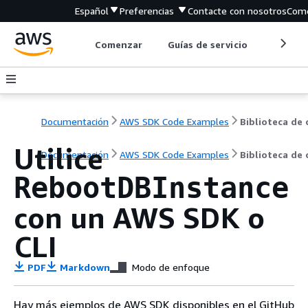
Español
Preferencias
Contacte con nosotros
Come
Comenzar
Guías de servicio
Herrami
Documentación
AWS SDK Code Examples
Utilice
Documentación
AWS SDK Code Examples
Biblioteca de
RebootDBInstance
con un AWS SDK o
CLI
PDF
Markdown
Modo de enfoque
Hay más ejemplos de AWS SDK disponibles en el GitHub