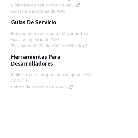
Biblioteca de soluciones de AWS
Guías de decisiones de AWS
Guías De Servicio
Elección de un servicio de IA generativa
Guías de servicio de AWS
Tutoriales de CLI de AWS en GitHub
Herramientas Para
Desarrolladores
Biblioteca de ejemplos de código de AWS
AWS CLI
Centro de creadores en AWS
Blog de herramientas para desarrolladores de
AWS
Enlaces Útiles
Descarga del servidor MCP de documentación
de AWS
Inicio de sesión en la consola de AWS