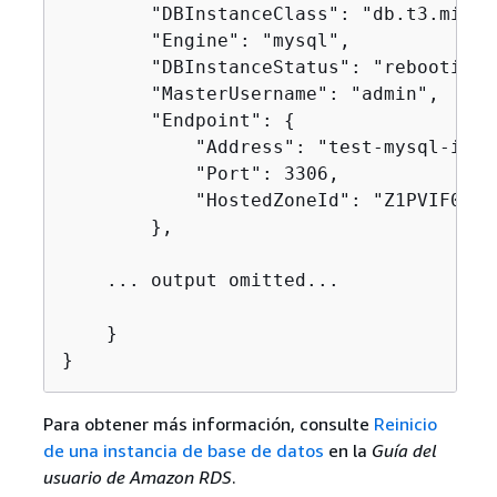
        "DBInstanceClass": "db.t3.micro"
        "Engine": "mysql",

        "DBInstanceStatus": "rebooting",
        "MasterUsername": "admin",

        "Endpoint": 
{
            "Address": "test-mysql-inst
            "Port": 3306,

            "HostedZoneId": "Z1PVIF0EXAM
        },

    ... output omitted...

    }

}
Para obtener más información, consulte
Reinicio
de una instancia de base de datos
en la
Guía del
usuario de Amazon RDS
.