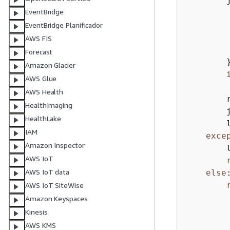
        
EventBridge
EventBridge Planificador
AWS FIS
Forecast
        }
Amazon Glacier
AWS Glue
        
AWS Health
        
HealthImaging
        
HealthLake
        
IAM
exce
Amazon Inspector
        
AWS IoT
AWS IoT data
else
:
AWS IoT SiteWise
Amazon Keyspaces
Kinesis
AWS KMS