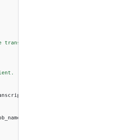
 transcript associated with

ent.

nscriptionJobName=job_name)

ob_name)
