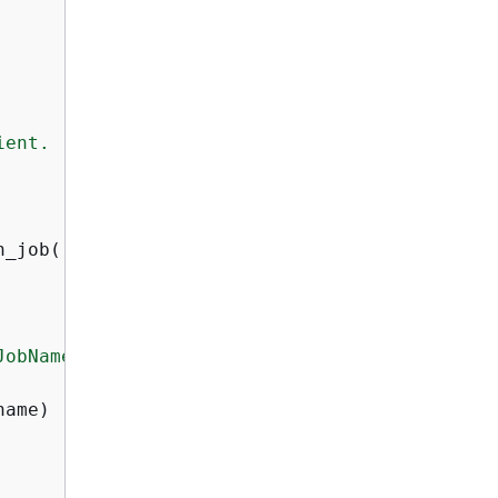
ent.

_job(

JobName"
])

ame)
