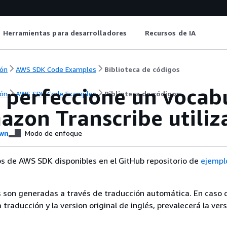
Herramientas para desarrolladores
Recursos de IA
ón
AWS SDK Code Examples
Biblioteca de códigos
y perfeccione un vocab
ón
AWS SDK Code Examples
Biblioteca de códigos
azon Transcribe utili
wn
Modo de enfoque
s de AWS SDK disponibles en el GitHub repositorio de
ejempl
 son generadas a través de traducción automática. En caso 
a traducción y la version original de inglés, prevalecerá la ver