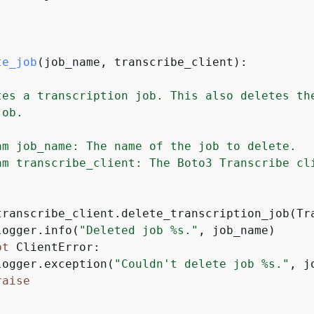
te_job
(
job_name, transcribe_client
):
tes a transcription job. This also deletes the
ob.

am job_name: The name of the job to delete.

am transcribe_client: The Boto3 Transcribe cli
transcribe_client.delete_transcription_job(Tra
logger.info(
"Deleted job %s."
, job_name)

pt
 ClientError:

logger.exception(
"Couldn't delete job %s."
, j
raise