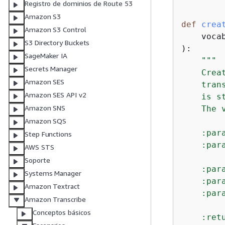
Registro de dominios de Route 53
Amazon S3
def
crea
Amazon S3 Control
    voca
S3 Directory Buckets
):
SageMaker IA
"""

Secrets Manager
    Crea
Amazon SES
    tran
Amazon SES API v2
    is s
Amazon SNS
    The 
Amazon SQS
    :par
Step Functions
    :par
AWS STS
        
Soporte
    :par
Systems Manager
    :par
Amazon Textract
    :par
Amazon Transcribe
        
Conceptos básicos
    :ret