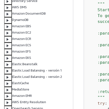
Directory Service
"""

AWS DMS
    Star
Amazon DocumentDB
    To g
DynamoDB
    succ
Amazon EBS
Amazon EC2
    :par
Amazon ECR
        
    :par
Amazon ECS
        
Amazon EFS
    :par
Amazon EKS
    :par
Elastic Beanstalk
        
Elastic Load Balancing - versión 1
    :par
Elastic Load Balancing - versión 2
    :par
ElastiCache
        
MediaStore
    :ret
Amazon EMR
    """
AWS Entity Resolution
try
:

OpenSearch Servicio