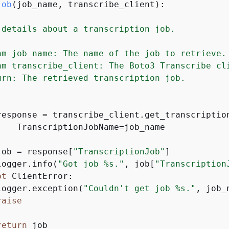
job
(
job_name, transcribe_client
):
 details about a transcription job.

am job_name: The name of the job to retrieve.

am transcribe_client: The Boto3 Transcribe cli
urn: The retrieved transcription job.

response = transcribe_client.get_transcription
    TranscriptionJobName=job_name



job = response[
"TranscriptionJob"
]

logger.info(
"Got job %s."
, job[
"Transcription
pt
 ClientError:

logger.exception(
"Couldn't get job %s."
, job_n
raise


return
 job
