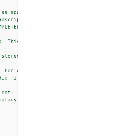
as soon as the job is started.

nscription_job. The job is

PLETED'.

. This must be unique for

stored. This is typically

 For example, mp3 or wav.

io file.

ent.

ulary to use when transcribing
