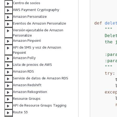
Centro de socios
AWS Payment Cryptography
Amazon Personalize
def
dele
Eventos de Amazon Personalize
"""

Versión ejecutable de Amazon
Personalize
    Dele
Amazon Pinpoint
    the j
API de SMS y voz de Amazon
Pinpoint
    :par
Amazon Polly
    :par
Lista de precios de AWS
    """
Amazon RDS
try
:

Servicio de datos de Amazon RDS
        
Amazon Redshift
        
Amazon Rekognition
exce
        
Resource Groups
API de Resource Groups Tagging
Route 53