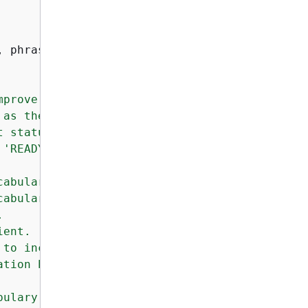
, phrases=
None
, table_uri=
None
prove the accuracy of

as the vocabulary processing

 status of the vocabulary.

'READY'.

abulary.

abulary.



ent.

to include in the vocabulary.

tion hints to include in the

ulary.
