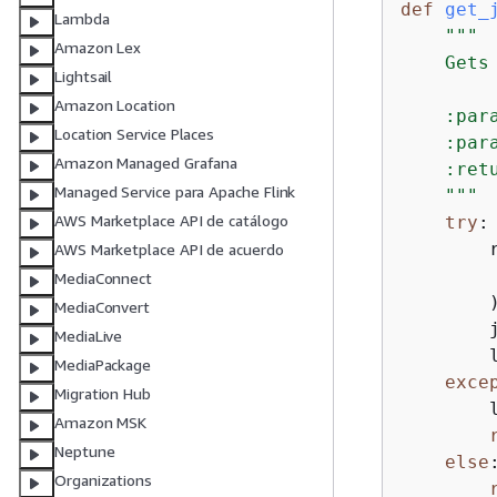
def
get_
Lambda
"""

Amazon Lex
    Gets
Lightsail
Amazon Location
    :par
Location Service Places
    :par
Amazon Managed Grafana
    :ret
Managed Service para Apache Flink
    """
AWS Marketplace API de catálogo
try
:

        
AWS Marketplace API de acuerdo
        
MediaConnect
        )
MediaConvert
        
MediaLive
        
MediaPackage
exce
Migration Hub
        
Amazon MSK
Neptune
else
:
Organizations