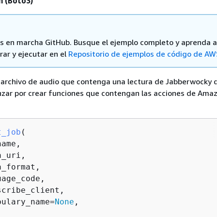
n (Boto3)
 en marcha GitHub. Busque el ejemplo completo y aprenda a
rar y ejecutar en el
Repositorio de ejemplos de código de AW
n archivo de audio que contenga una lectura de Jabberwocky 
nzar por crear funciones que contengan las acciones de Ama
t_job
(
ame,

_uri,

_format,

age_code,

cribe_client,

bulary_name=
None