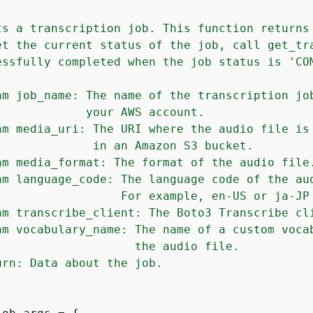
ts a transcription job. This function returns 
et the current status of the job, call get_tra
essfully completed when the job status is 'COM
am job_name: The name of the transcription job
             your AWS account.

am media_uri: The URI where the audio file is 
              in an Amazon S3 bucket.

am media_format: The format of the audio file.
am language_code: The language code of the aud
                  For example, en-US or ja-JP

am transcribe_client: The Boto3 Transcribe cli
am vocabulary_name: The name of a custom vocab
                    the audio file.

urn: Data about the job.
