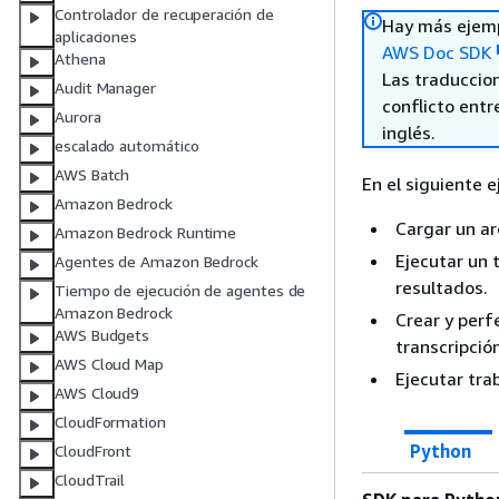
Controlador de recuperación de
Hay más ejemp
aplicaciones
AWS Doc SDK
Athena
Las traduccio
Audit Manager
conflicto entre
Aurora
inglés.
escalado automático
AWS Batch
En el siguiente 
Amazon Bedrock
Cargar un ar
Amazon Bedrock Runtime
Ejecutar un 
Agentes de Amazon Bedrock
resultados.
Tiempo de ejecución de agentes de
Amazon Bedrock
Crear y perf
AWS Budgets
transcripción
AWS Cloud Map
Ejecutar tra
AWS Cloud9
CloudFormation
Python
CloudFront
CloudTrail