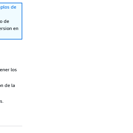
plos de
so de
ersion en
ener los
n de la
s.