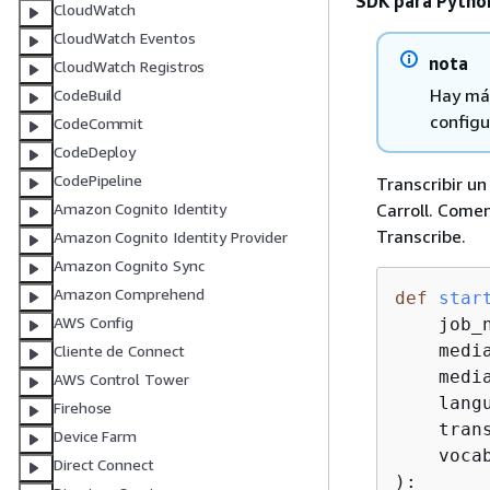
SDK para Pytho
CloudWatch
CloudWatch Eventos
nota
CloudWatch Registros
Hay más
CodeBuild
configu
CodeCommit
CodeDeploy
CodePipeline
Transcribir u
Carroll. Come
Amazon Cognito Identity
Transcribe.
Amazon Cognito Identity Provider
Amazon Cognito Sync
Amazon Comprehend
def
star
AWS Config
    job_n
    media
Cliente de Connect
    media
AWS Control Tower
    langu
Firehose
    trans
Device Farm
    voca
Direct Connect
):