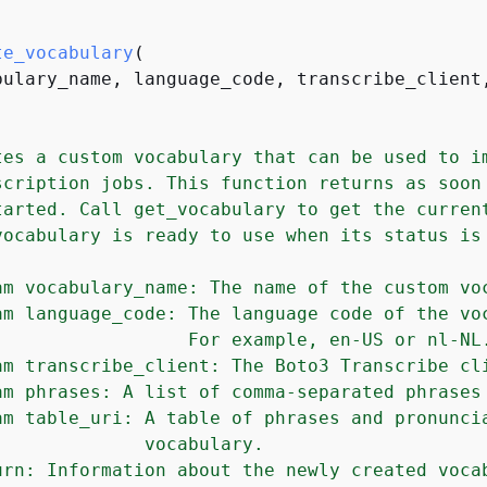
te_vocabulary
(
bulary_name, language_code, transcribe_client
tes a custom vocabulary that can be used to im
scription jobs. This function returns as soon 
tarted. Call get_vocabulary to get the current
vocabulary is ready to use when its status is 
am vocabulary_name: The name of the custom voc
am language_code: The language code of the voc
                  For example, en-US or nl-NL.
am transcribe_client: The Boto3 Transcribe cli
am phrases: A list of comma-separated phrases 
am table_uri: A table of phrases and pronuncia
              vocabulary.

urn: Information about the newly created vocab