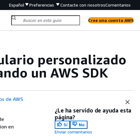
Español
Preferencias
Contacte con nosotros
Comentarios
Cree una cuenta AWS
ulario personalizado
zando un AWS SDK
os de AWS
¿Le ha servido de ayuda esta
página?
de
Sí
No
sion en
Enviar comentarios