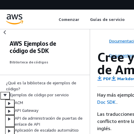
Comenzar
Guías de servicio
Documentaci
AWS Ejemplos de
código de SDK
Cree 
Documentaci
Biblioteca de códigos
de Am
PDF
Markdo
¿Qué es la biblioteca de ejemplos de
código?
Hay más ejemplo
Ejemplos de código por servicio
Doc SDK
.
ACM
API Gateway
Las traducciones
API de administración de puertas de
conflicto entre l
enlace de API
inglés.
Aplicación de escalado automático