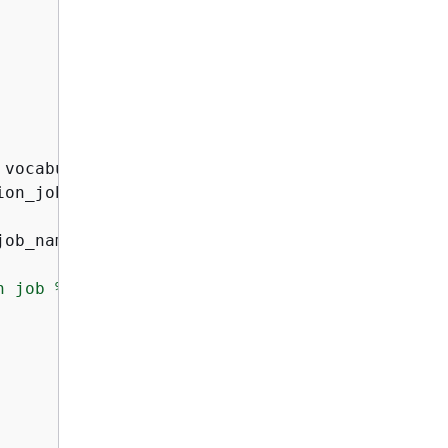
 vocabulary_name}

on_job(**job_args)

job_name)

n job %s."
, job_name)
