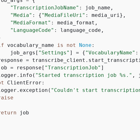
job_args = 
{
"TranscriptionJobName"
: job_name,

"Media"
: 
{
"MediaFileUri"
: media_uri},

"MediaFormat"
: media_format,

"LanguageCode"
: language_code,



if
 vocabulary_name 
is
not
None
:

    job_args[
"Settings"
] = 
{
"VocabularyName"
:
response = transcribe_client.start_transcripti
job = response[
"TranscriptionJob"
]

logger.info(
"Started transcription job %s."
, 
pt
 ClientError:

logger.exception(
"Couldn't start transcriptio
raise


return
 job
