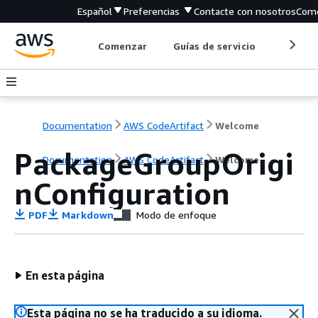
Español
Preferencias
Contacte con nosotros
Come
Comenzar
Guías de servicio
Herrami
Documentation
AWS CodeArtifact
Welcome
PackageGroupOrigi
Documentation
AWS CodeArtifact
Welcome
nConfiguration
PDF
Markdown
Modo de enfoque
En esta página
Esta página no se ha traducido a su idioma.