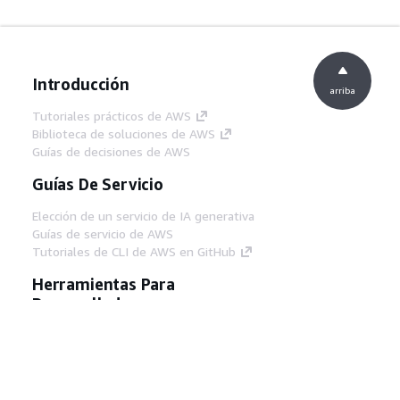
Introducción
arriba
Tutoriales prácticos de AWS
Biblioteca de soluciones de AWS
Guías de decisiones de AWS
Guías De Servicio
Elección de un servicio de IA generativa
Guías de servicio de AWS
Tutoriales de CLI de AWS en GitHub
Herramientas Para
Desarrolladores
Biblioteca de ejemplos de código de AWS
AWS CLI
Centro de creadores en AWS
Blog de herramientas para desarrolladores de