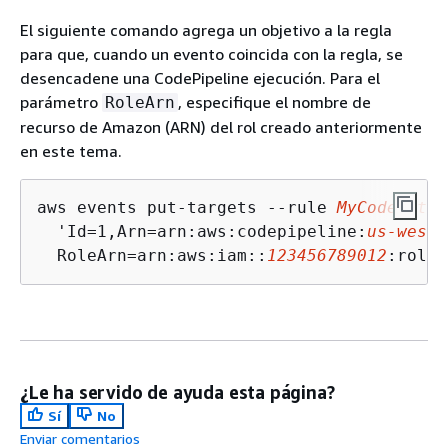
El siguiente comando agrega un objetivo a la regla
para que, cuando un evento coincida con la regla, se
desencadene una CodePipeline ejecución. Para el
parámetro
, especifique el nombre de
RoleArn
recurso de Amazon (ARN) del rol creado anteriormente
en este tema.
aws events put-targets --rule 
MyCodeArtif
  'Id=1,Arn=arn:aws:codepipeline:
us-west-
  RoleArn=arn:aws:iam::
123456789012
:role/
¿Le ha servido de ayuda esta página?
Sí
No
Enviar comentarios