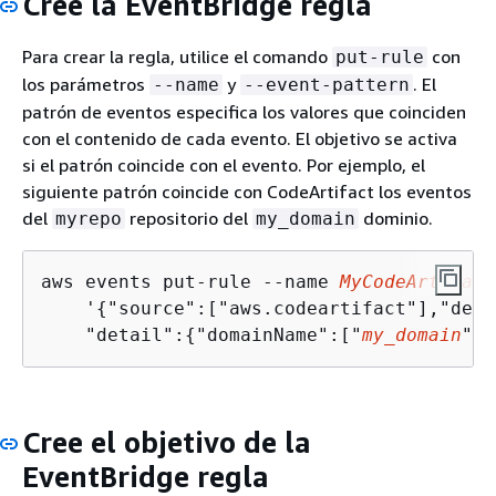
Cree la EventBridge regla
Para crear la regla, utilice el comando
con
put-rule
los parámetros
y
. El
--name
--event-pattern
patrón de eventos especifica los valores que coinciden
con el contenido de cada evento. El objetivo se activa
si el patrón coincide con el evento. Por ejemplo, el
siguiente patrón coincide con CodeArtifact los eventos
del
repositorio del
dominio.
myrepo
my_domain
aws events put-rule --name 
MyCodeArtifact
    '
{
"source":["aws.codeartifact"],"deta
    "detail":
{
"domainName":["
my_domain
"],
Cree el objetivo de la
EventBridge regla