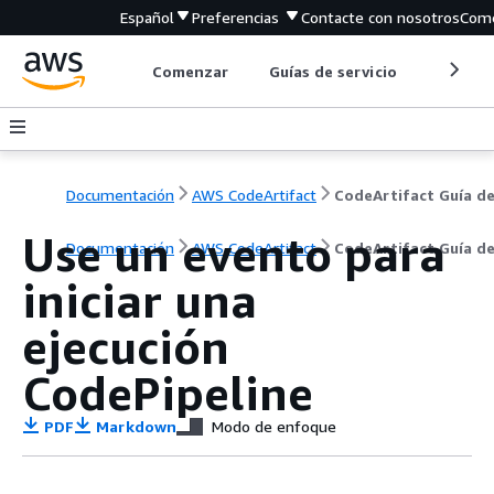
Español
Preferencias
Contacte con nosotros
Come
Comenzar
Guías de servicio
Herrami
Documentación
AWS CodeArtifact
Use un evento para
Documentación
AWS CodeArtifact
CodeArtifact Guía de
iniciar una
ejecución
CodePipeline
PDF
Markdown
Modo de enfoque