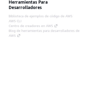
Herramientas Para
Desarrolladores
Biblioteca de ejemplos de código de AWS
AWS CLI
Centro de creadores en AWS
Blog de herramientas para desarrolladores de
AWS
Enlaces Útiles
Descarga del servidor MCP de documentación
de AWS
Inicio de sesión en la consola de AWS
AWS re:Post
Privacidad
Términos del sitio
Preferencias de
cookies
© 2026, Amazon Web Services, Inc o
sus afiliados. Todos los derechos reservados.
Español