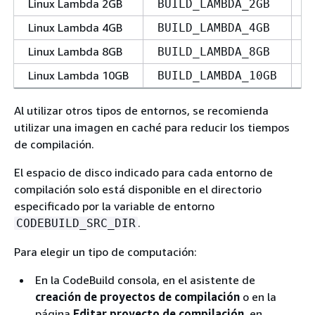
Linux Lambda 2GB
BUILD_LAMBDA_2GB
L
Linux Lambda 4GB
BUILD_LAMBDA_4GB
L
Linux Lambda 8GB
BUILD_LAMBDA_8GB
L
Linux Lambda 10GB
BUILD_LAMBDA_10GB
L
Al utilizar otros tipos de entornos, se recomienda
utilizar una imagen en caché para reducir los tiempos
de compilación.
El espacio de disco indicado para cada entorno de
compilación solo está disponible en el directorio
especificado por la variable de entorno
.
CODEBUILD_SRC_DIR
Para elegir un tipo de computación:
En la CodeBuild consola, en el asistente de
creación de proyectos de compilación
o en la
página
Editar proyecto de compilación
, en