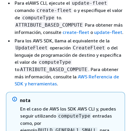
Para elAWS CLI, ejecute el
update-fleet
comando
o y especifique el valor
create-fleet
de
to.
computeType
Para obtener más
ATTRIBUTE_BASED_COMPUTE
información, consulte
create-fleet
o
update-fleet
.
Para los AWS SDK, llama al equivalente de la
operación
o del
UpdateFleet
CreateFleet
lenguaje de programación de destino y especifica
el valor de
computeType
to
. Para obtener
ATTRIBUTE_BASED_COMPUTE
más información, consulte la
AWS Referencia de
SDK y herramientas
.
nota
En el caso de AWS los SDK AWS CLI y, puedes
seguir utilizando
entradas
computeType
como, por
ejemplo
, para
BUILD_GENERAL1_SMALL