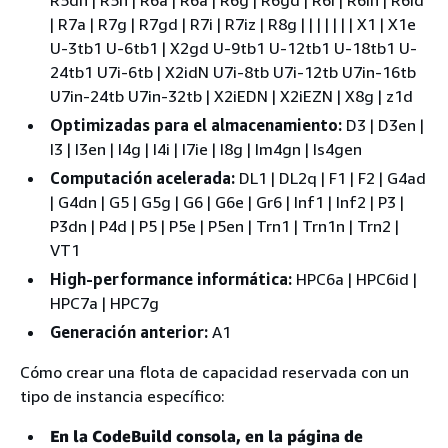
R5dn | R5n | R6a | R6a | R6g | R6gd | R6i | R6in | R6id
| R7a | R7g | R7gd | R7i | R7iz | R8g | | | | | | | X1 | X1e
U-3tb1 U-6tb1 | X2gd U-9tb1 U-12tb1 U-18tb1 U-
24tb1 U7i-6tb | X2idN U7i-8tb U7i-12tb U7in-16tb
U7in-24tb U7in-32tb | X2iEDN | X2iEZN | X8g | z1d
Optimizadas para el almacenamiento:
D3 | D3en |
I3 | I3en | I4g | I4i | I7ie | I8g | Im4gn | Is4gen
Computación acelerada:
DL1 | DL2q | F1 | F2 | G4ad
| G4dn | G5 | G5g | G6 | G6e | Gr6 | Inf1 | Inf2 | P3 |
P3dn | P4d | P5 | P5e | P5en | Trn1 | Trn1n | Trn2 |
VT1
High-performance informática:
HPC6a | HPC6id |
HPC7a | HPC7g
Generación anterior:
A1
Cómo crear una flota de capacidad reservada con un
tipo de instancia específico:
En la CodeBuild consola, en la página de