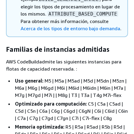
elegir los tipos de procesamiento en lugar de
los mismos.
ATTRIBUTE_BASED_COMPUTE
Para obtener más información, consulte
Acerca de los tipos de entorno bajo demanda
.
Familias de instancias admitidas
AWS CodeBuildadmite las siguientes instancias para
flotas de capacidad reservada. :
Uso general:
M5 | M5a | M5ad | M5d | M5dn | M5zn |
M6a | M6g | M6gd | M6i | M6id | M6idn | M6in | M7a |
M7g | M7gd | M7i | | M8g | T3 | T3a | T4g M7i-flex
Optimizado para computación:
C5 | C5a | C5ad |
C5d | C5n | C6a | C6g | C6gd | C6gN | C6i | C6id | C6in
| C7a | C7g | C7gd | C7gn | C7i | C7i-flex | C8g
Memoria optimizada:
R5 | R5a | R5ad | R5b | R5d |