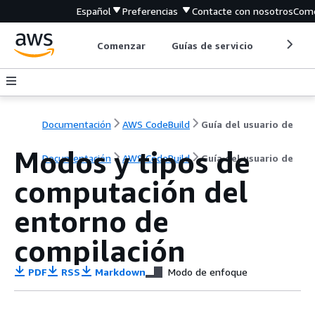
Español
Preferencias
Contacte con nosotros
Come
Comenzar
Guías de servicio
Herrami
Documentación
AWS CodeBuild
Guía del usuario de
Modos y tipos de
Documentación
AWS CodeBuild
Guía del usuario de
computación del
entorno de
compilación
PDF
RSS
Markdown
Modo de enfoque