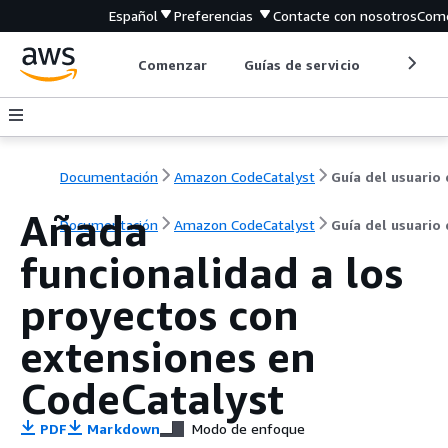
Español
Preferencias
Contacte con nosotros
Come
Comenzar
Guías de servicio
Herrami
Documentación
Amazon CodeCatalyst
Guía del usuario
Añada
Documentación
Amazon CodeCatalyst
Guía del usuario
funcionalidad a los
proyectos con
extensiones en
CodeCatalyst
PDF
Markdown
Modo de enfoque