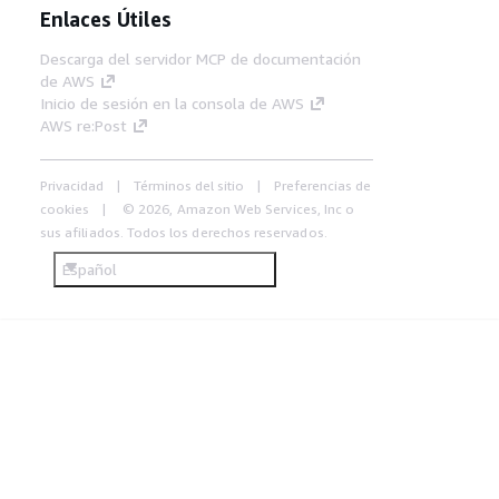
Enlaces Útiles
Descarga del servidor MCP de documentación
de AWS
Inicio de sesión en la consola de AWS
AWS re:Post
Privacidad
Términos del sitio
Preferencias de
cookies
© 2026, Amazon Web Services, Inc o
sus afiliados. Todos los derechos reservados.
Español