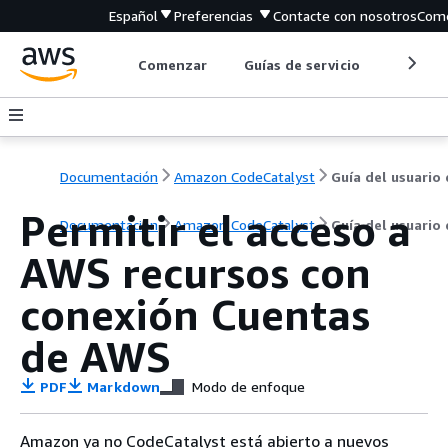
Español
Preferencias
Contacte con nosotros
Come
Comenzar
Guías de servicio
Herrami
Documentación
Amazon CodeCatalyst
Guía del usuario
Permitir el acceso a
Documentación
Amazon CodeCatalyst
Guía del usuario
AWS recursos con
conexión Cuentas
de AWS
PDF
Markdown
Modo de enfoque
Amazon ya no CodeCatalyst está abierto a nuevos