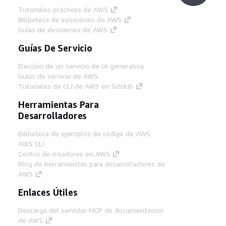
Tutoriales prácticos de AWS
Biblioteca de soluciones de AWS
Guías de decisiones de AWS
Guías De Servicio
Elección de un servicio de IA generativa
Guías de servicio de AWS
Tutoriales de CLI de AWS en GitHub
Herramientas Para
Desarrolladores
Biblioteca de ejemplos de código de AWS
AWS CLI
Centro de creadores en AWS
Blog de herramientas para desarrolladores de
AWS
Enlaces Útiles
Descarga del servidor MCP de documentación
de AWS