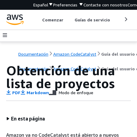
Español
Preferencias
Contacte con nosotros
Come
Comenzar
Guías de servicio
Herrami
Documentación
Amazon CodeCatalyst
Guía del usuario
Obtención de una
Documentación
Amazon CodeCatalyst
Guía del usuario
lista de proyectos
PDF
Markdown
Modo de enfoque
En esta página
Amazon ya no CodeCatalyst está abierto a nuevos