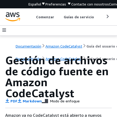
Español
Preferencias
Contacte con nosotros
Come
Comenzar
Guías de servicio
Herrami
Documentación
Amazon CodeCatalyst
Guía del usuario
Gestión de archivos
Documentación
Amazon CodeCatalyst
Guía del usuario
de código fuente en
Amazon
CodeCatalyst
PDF
Markdown
Modo de enfoque
Amazon ya no CodeCatalyst está abierto a nuevos