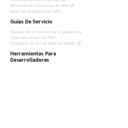
Biblioteca de soluciones de AWS
Guías de decisiones de AWS
Guías De Servicio
Elección de un servicio de IA generativa
Guías de servicio de AWS
Tutoriales de CLI de AWS en GitHub
Herramientas Para
Desarrolladores
Biblioteca de ejemplos de código de AWS
AWS CLI
Centro de creadores en AWS
Blog de herramientas para desarrolladores de
AWS
Enlaces Útiles
Descarga del servidor MCP de documentación
de AWS
Inicio de sesión en la consola de AWS