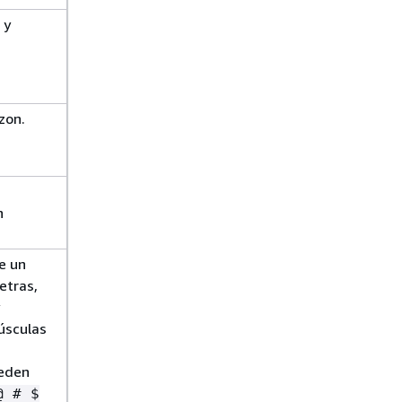
 y
zon.
n
e un
etras,
úsculas
ueden
@ # $