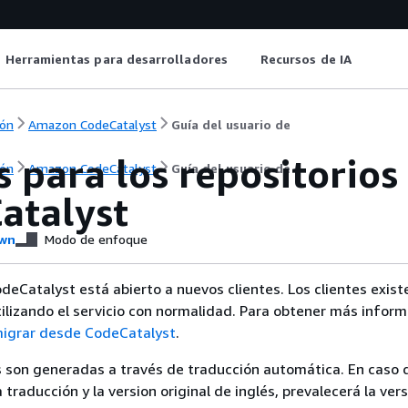
Herramientas para desarrolladores
Recursos de IA
ón
Amazon CodeCatalyst
Guía del usuario de
 para los repositorios
ón
Amazon CodeCatalyst
Guía del usuario de
atalyst
wn
Modo de enfoque
eCatalyst está abierto a nuevos clientes. Los clientes exist
ilizando el servicio con normalidad. Para obtener más inform
igrar desde CodeCatalyst
.
 son generadas a través de traducción automática. En caso 
a traducción y la version original de inglés, prevalecerá la ver