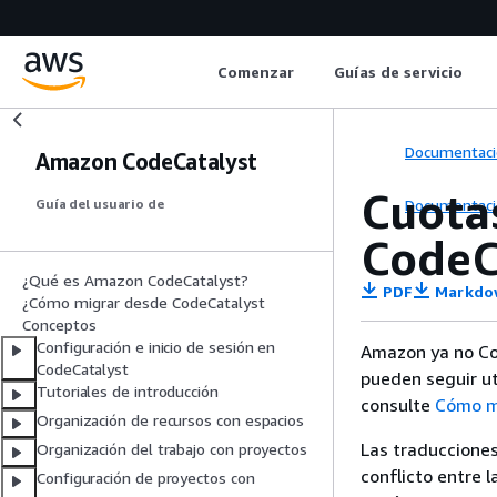
Comenzar
Guías de servicio
Documentaci
Amazon CodeCatalyst
Cuotas
Documentaci
Guía del usuario de
CodeC
¿Qué es Amazon CodeCatalyst?
PDF
Markdo
¿Cómo migrar desde CodeCatalyst
Conceptos
Configuración e inicio de sesión en
Amazon ya no Cod
CodeCatalyst
pueden seguir ut
Tutoriales de introducción
consulte
Cómo m
Organización de recursos con espacios
Las traducciones
Organización del trabajo con proyectos
conflicto entre l
Configuración de proyectos con