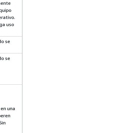
mente
equipo
rativo.
aga uso
do se
do se
 en una
peren
Sin