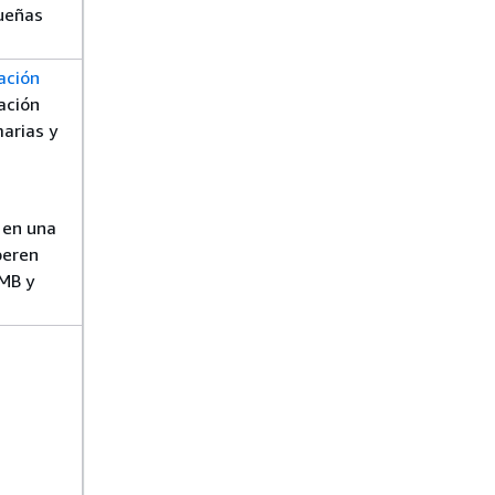
queñas
ación
ación
marias y
 en una
peren
 MB y