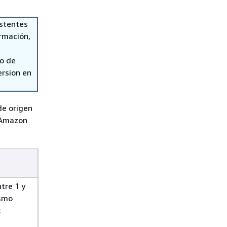
istentes
ormación,
so de
ersion en
 de origen
 Amazon
tre 1 y
ismo
: