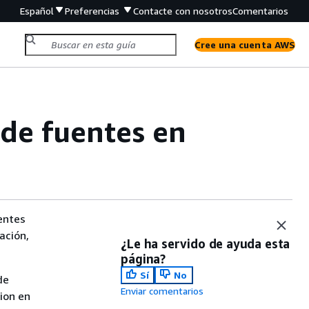
Español
Preferencias
Contacte con nosotros
Comentarios
Cree una cuenta AWS
 de fuentes en
entes
ación,
¿Le ha servido de ayuda esta
página?
Sí
No
de
Enviar comentarios
sion en