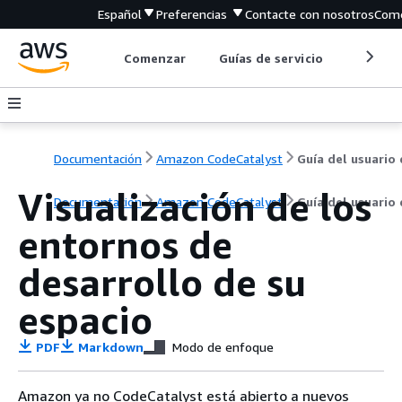
Español
Preferencias
Contacte con nosotros
Come
Comenzar
Guías de servicio
Herrami
Documentación
Amazon CodeCatalyst
Guía del usuario
Visualización de los
Documentación
Amazon CodeCatalyst
Guía del usuario
entornos de
desarrollo de su
espacio
PDF
Markdown
Modo de enfoque
Amazon ya no CodeCatalyst está abierto a nuevos