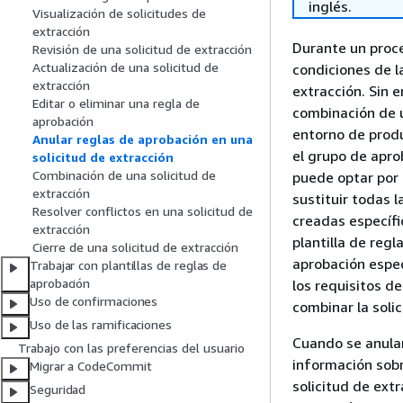
inglés.
Visualización de solicitudes de
extracción
Durante un proce
Revisión de una solicitud de extracción
Actualización de una solicitud de
condiciones de l
extracción
extracción. Sin 
Editar o eliminar una regla de
combinación de u
aprobación
entorno de produ
Anular reglas de aprobación en una
el grupo de apro
solicitud de extracción
Combinación de una solicitud de
puede optar por 
extracción
sustituir todas l
Resolver conflictos en una solicitud de
creadas específi
extracción
plantilla de reg
Cierre de una solicitud de extracción
aprobación espec
Trabajar con plantillas de reglas de
aprobación
los requisitos d
Uso de confirmaciones
combinar la soli
Uso de las ramificaciones
Cuando se anulan
Trabajo con las preferencias del usuario
información sobr
Migrar a CodeCommit
solicitud de extr
Seguridad