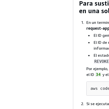
Para susti
en una so
En un termin
request-app
El ID ge
El ID de
informac
El estad
REVOKE
Por ejemplo,
el ID
y el
34
aws cod
Si se ejecut