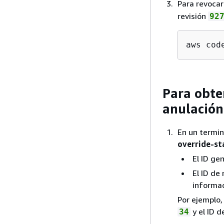
Para revocar
revisión
92
aws cod
Para obte
anulación
En un termin
override-st
El ID ge
El ID de
informac
Por ejemplo,
y el ID d
34