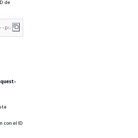
ID de
--pull-request-id 
34
 --revision-id 
927df8d8dE
equest-
sta
n con el ID