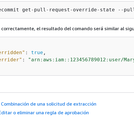
ecommit get-pull-request-override-state --pul
a correctamente, el resultado del comando será similar al sig
erridden"
: 
true
,

errider"
: 
"arn:aws:iam::123456789012:user/Mar
Combinación de una solicitud de extracción
Editar o eliminar una regla de aprobación