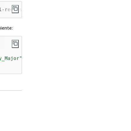
l-request-id 
34
 --revision-id 
927df8d8dEXAMPL
uiente:
y_Major"