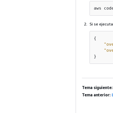
aws cod
Si se ejecut
{
"ov
"ov
}
Tema siguiente:
Tema anterior: