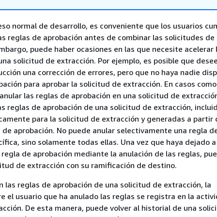
so normal de desarrollo, es conveniente que los usuarios cu
as reglas de aprobación antes de combinar las solicitudes de
embargo, puede haber ocasiones en las que necesite acelerar 
na solicitud de extracción. Por ejemplo, es posible que desee 
cción una corrección de errores, pero que no haya nadie disp
bación para aprobar la solicitud de extracción. En casos como
anular las reglas de aprobación en una solicitud de extracció
as reglas de aprobación de una solicitud de extracción, inclui
camente para la solicitud de extracción y generadas a partir
la de aprobación. No puede anular selectivamente una regla d
ífica, sino solamente todas ellas. Una vez que haya dejado a
e regla de aprobación mediante la anulación de las reglas, pu
citud de extracción con su ramificación de destino.
 las reglas de aprobación de una solicitud de extracción, la
e el usuario que ha anulado las reglas se registra en la activ
acción. De esta manera, puede volver al historial de una solic