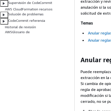
extracción y rev
Supervisión de CodeCommit
anulación si la 
AWS CloudFormation recursos
solicitud de ext
Solución de problemas
CodeCommit referencia
Temas
Historial de revisión
AWSGlosario de
Anular regla
Anular regla
Anular re
Puede reemplazar
extracción en la 
Si cambia de opin
regla de aprobac
modificación si l
cerrado, no se p