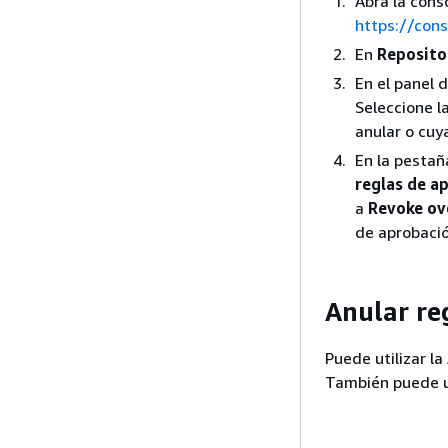
Abra la con
https://con
En
Reposito
En el panel 
Seleccione l
anular o cuy
En la pesta
reglas de a
a
Revoke ove
de aprobació
Anular re
Puede utilizar la
También puede us