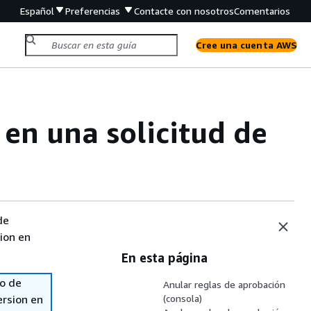
Español
Preferencias
Contacte con nosotros
Comentarios
Cree una cuenta AWS
en una solicitud de
de
sion en
En esta página
so de
Anular reglas de aprobación
ersion en
(consola)