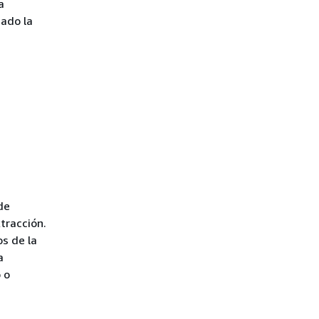
a
nado la
de
tracción.
os de la
a
 o