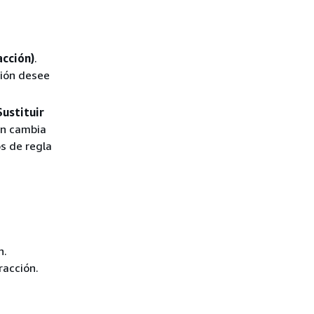
acción)
.
ción desee
Sustituir
tón cambia
os de regla
n.
racción.