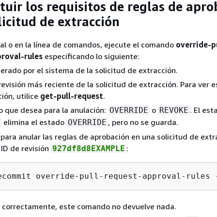
tuir los requisitos de reglas de apr
licitud de extracción
al o en la línea de comandos, ejecute el comando
override-p
roval-rules
especificando lo siguiente:
nerado por el sistema de la solicitud de extracción.
 revisión más reciente de la solicitud de extracción. Para ver e
ión, utilice
get-pull-request
.
o que desea para la anulación:
o
. El est
OVERRIDE
REVOKE
elimina el estado
, pero no se guarda.
OVERRIDE
 para anular las reglas de aprobación en una solicitud de extr
 ID de revisión
:
927df8d8EXAMPLE
ecommit override-pull-request-approval-rules 
a correctamente, este comando no devuelve nada.