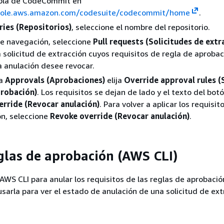
sola de CodeCommit en
sole.aws.amazon.com/codesuite/codecommit/home
.
ries (Repositorios)
, seleccione el nombre del repositorio.
de navegación, seleccione
Pull requests (Solicitudes de extr
a solicitud de extracción cuyos requisitos de regla de aproba
a anulación desee revocar.
ña
Approvals (Aprobaciones)
elija
Override approval rules (
probación)
. Los requisitos se dejan de lado y el texto del bo
rride (Revocar anulación)
. Para volver a aplicar los requisit
n, seleccione
Revoke override (Revocar anulación)
.
glas de aprobación (AWS CLI)
 AWS CLI para anular los requisitos de las reglas de aprobació
arla para ver el estado de anulación de una solicitud de ext