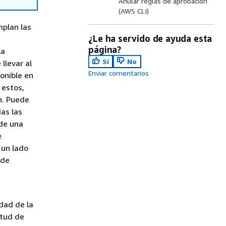
Anular reglas de aprobación
(AWS CLI)
mplan las
¿Le ha servido de ayuda esta
página?
la
Sí
No
llevar al
Enviar comentarios
onible en
 estos,
n. Puede
das las
 de una
e
 un lado
ede
idad de la
itud de