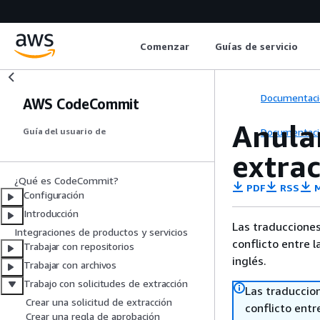
Comenzar
Guías de servicio
Documentaci
AWS CodeCommit
Anular
Documentaci
Guía del usuario de
extra
¿Qué es CodeCommit?
PDF
RSS
M
Configuración
Introducción
Las traducciones
Integraciones de productos y servicios
conflicto entre l
Trabajar con repositorios
inglés.
Trabajar con archivos
Trabajo con solicitudes de extracción
Las traduccio
Crear una solicitud de extracción
conflicto entre
Crear una regla de aprobación